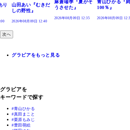
麻倉瑞季『夏がそ
青山ひかる『純度
きだ
うさせた』
100％』
2026年08月09日 12:35
2026年08月09日 12:30
:40
次へ
グラビアをもっと見る
グラビアを
キーワードで探す
青山ひかる
真田まこと
栗原もみじ
豊田萌絵