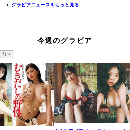
グラビアニュースをもっと見る
今週のグラビア
前へ
溝端 葵『もう
つの、あおい
で。』
2026年08月09日 12: