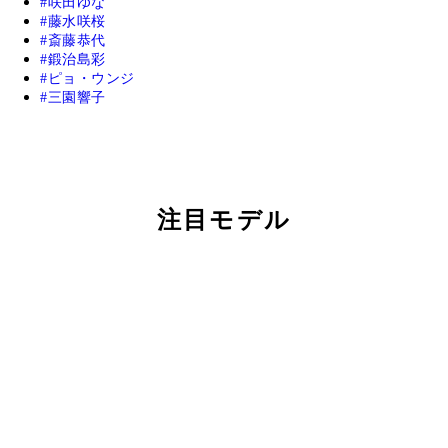
咲田ゆな
藤水咲桜
斎藤恭代
鍛治島彩
ピョ・ウンジ
三園響子
注目モデル