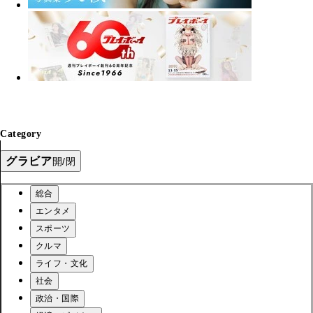
Category
グラビア
開/閉
総合
エンタメ
スポーツ
クルマ
ライフ・文化
社会
政治・国際