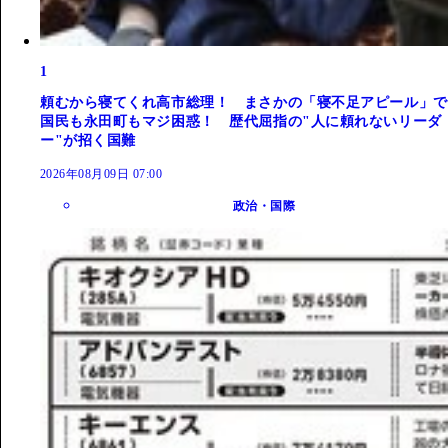
1
頼むから寝てくれ高市総理！ まさかの「寝不足アピール」で
国民も永田町もマジ困惑！ 歴代屈指の"人に頼れないリーダ
ー"が招く国難
2026年08月09日 07:00
政治・国際