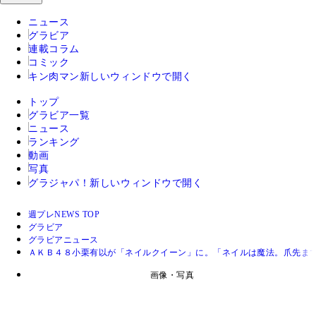
ニュース
グラビア
連載コラム
コミック
キン肉マン
新しいウィンドウで開く
トップ
グラビア一覧
ニュース
ランキング
動画
写真
グラジャパ！
新しいウィンドウで開く
週プレNEWS TOP
グラビア
グラビアニュース
ＡＫＢ４８小栗有以が「ネイルクイーン」に。「ネイルは魔法。爪先ま
画像・写真