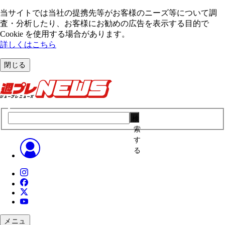
当サイトでは当社の提携先等がお客様のニーズ等について調
査・分析したり、お客様にお勧めの広告を表⽰する⽬的で
Cookie を使⽤する場合があります。
詳しくはこちら
閉じる
検
索
す
る
メニュ