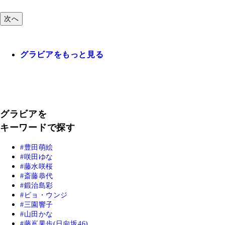
次へ
グラビアをもっと見る
グラビアを
キーワードで探す
豊田萌絵
咲田ゆな
藤水咲桜
斎藤恭代
鍛治島彩
ピョ・ウンジ
三園響子
山田かな
藤嶌果歩(日向坂46)