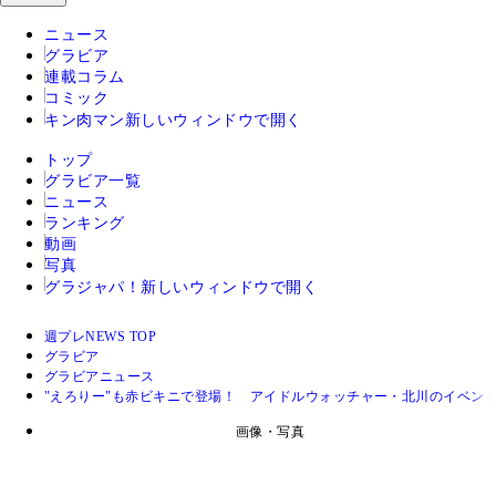
ニュース
グラビア
連載コラム
コミック
キン肉マン
新しいウィンドウで開く
トップ
グラビア一覧
ニュース
ランキング
動画
写真
グラジャパ！
新しいウィンドウで開く
週プレNEWS TOP
グラビア
グラビアニュース
"えろりー"も赤ビキニで登場！ アイドルウォッチャー・北川のイベン
画像・写真