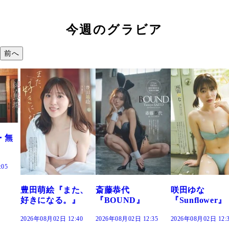
今週のグラビア
前へ
田萌絵『また、
斎藤恭代
咲田ゆな
藤
きになる。』
『BOUND』
『Sunflower』
だ
26年08月02日 12:40
2026年08月02日 12:35
2026年08月02日 12:30
202