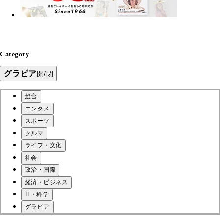
Category
グラビア
開/閉
総合
エンタメ
スポーツ
クルマ
ライフ・文化
社会
政治・国際
経済・ビジネス
IT・科学
グラビア