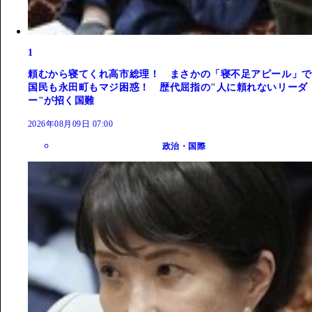
1
頼むから寝てくれ高市総理！ まさかの「寝不足アピール」で
国民も永田町もマジ困惑！ 歴代屈指の"人に頼れないリーダ
ー"が招く国難
2026年08月09日 07:00
政治・国際