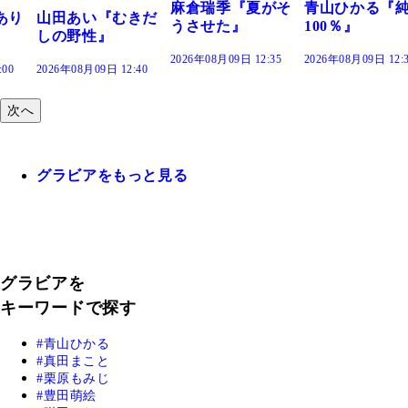
麻倉瑞季『夏がそ
青山ひかる『純度
きだ
うさせた』
100％』
2026年08月09日 12:35
2026年08月09日 12:30
:40
次へ
グラビアをもっと見る
グラビアを
キーワードで探す
青山ひかる
真田まこと
栗原もみじ
豊田萌絵