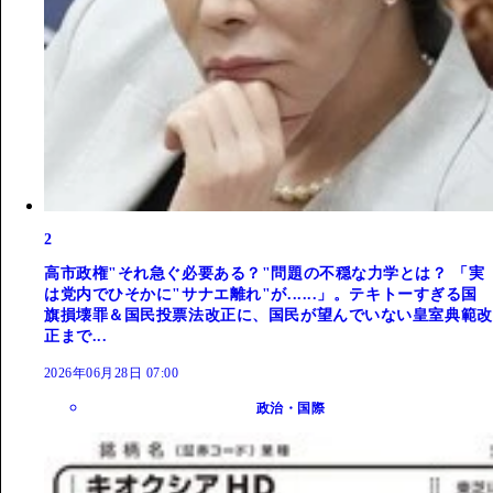
2
高市政権"それ急ぐ必要ある？"問題の不穏な力学とは？ 「実
は党内でひそかに"サナエ離れ"が......」。テキトーすぎる国
旗損壊罪＆国民投票法改正に、国民が望んでいない皇室典範改
正まで...
2026年06月28日 07:00
政治・国際