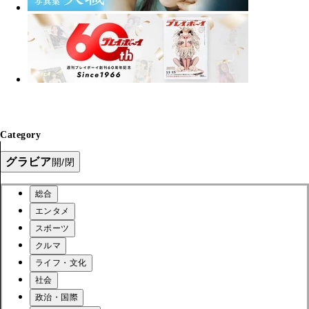
Category
グラビア
開/閉
総合
エンタメ
スポーツ
クルマ
ライフ・文化
社会
政治・国際