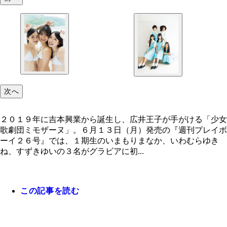
次へ
２０１９年に吉本興業から誕生し、広井王子が手がける「少女
歌劇団ミモザーヌ」。６月１３日（月）発売の『週刊プレイボ
ーイ２６号』では、１期生のいまもりまなか、いわむらゆき
ね、すずきゆいの３名がグラビアに初...
この記事を読む
初水着を披露したミモザーヌのメンバー３人（左か
ずきゆい、いまもりまなか、いわむらゆきね）
誌面には全２５人のメンバーが登場。（写真はその