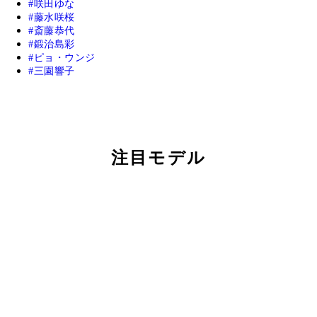
咲田ゆな
藤水咲桜
斎藤恭代
鍛治島彩
ピョ・ウンジ
三園響子
注目モデル