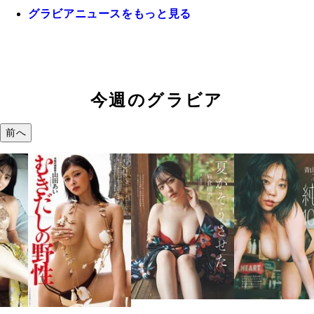
グラビアニュースをもっと見る
今週のグラビア
前へ
溝端 葵『もう
つの、あおい
で。』
2026年08月09日 12: