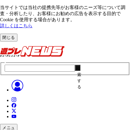
当サイトでは当社の提携先等がお客様のニーズ等について調
査・分析したり、お客様にお勧めの広告を表⽰する⽬的で
Cookie を使⽤する場合があります。
詳しくはこちら
閉じる
検
索
す
る
メニュ