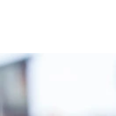
影／佐藤裕之）より
格／１３２０円（税込） 初仕事＆初グラビア＆初表紙。華村
ら溢れ出るは、輝きに満ちたピュアオーラ。期待、ドキドキ、
見届けよ！