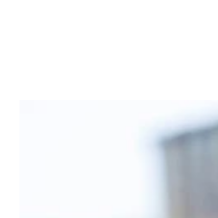
デジタル写真集『ゼロの１８歳～デビュー～』（撮
『ゼロの１８歳～デビュー～』撮影／佐藤裕之 価
照らされ。表情に浮かぶ戸惑いに反して、立ち姿か
重な記録。まだ何者でもない無垢な少女の大挑戦を