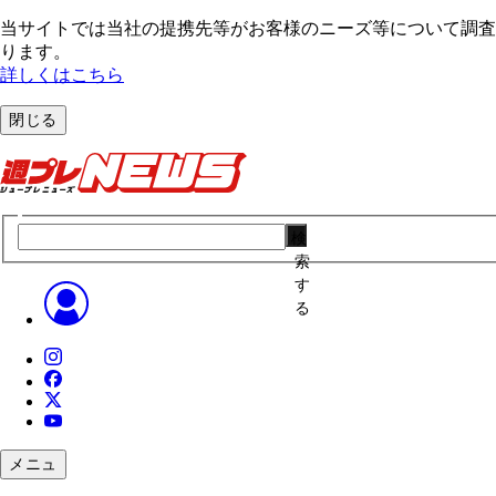
当サイトでは当社の提携先等がお客様のニーズ等について調査・
ります。
詳しくはこちら
閉じる
検
索
す
る
メニュ