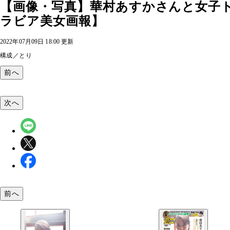
【画像・写真】華村あすかさんと女子
ラビア美女画報】
2022年07月09日 18:00 更新
構成／とり
前へ
次へ
前へ