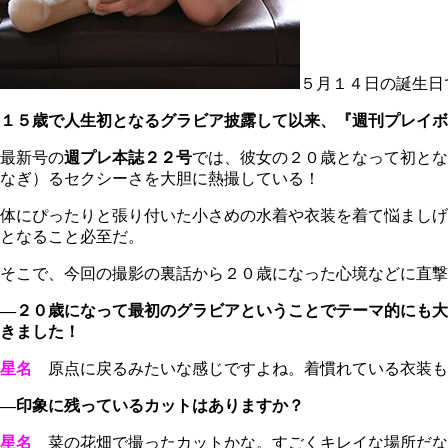
５月１４日の誕生日
１５歳で人生初となるグラビア披露して以来、『週刊プレイボ
最新号の
週プレ本誌２２号
では、彼女の２０歳となって初とな
なぎ）るセクシーさを大胆に熱撮している！
体にぴったりと張り付いた小さめの水着や衣装を着て悩ましげ
となること必至だ。
そこで、今回の撮影の裏話から２０歳になった心境などに直撃
―２０歳になって最初のグラビアということでテーマ的にも大
きました！
星名
原点に戻るみたいな感じですよね。着慣れている衣装も
―印象に残っているカットはありますか？
星名
菜の花畑で撮ったカットかな。すごくキレイな場所だな