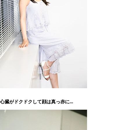
心臓がドクドクして顔は真っ赤に...