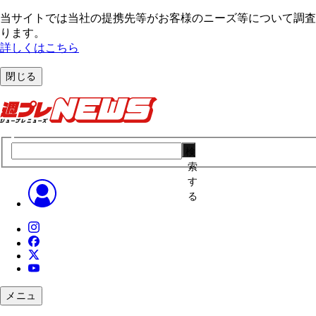
当サイトでは当社の提携先等がお客様のニーズ等について調査・
ります。
詳しくはこちら
閉じる
検
索
す
る
メニュ