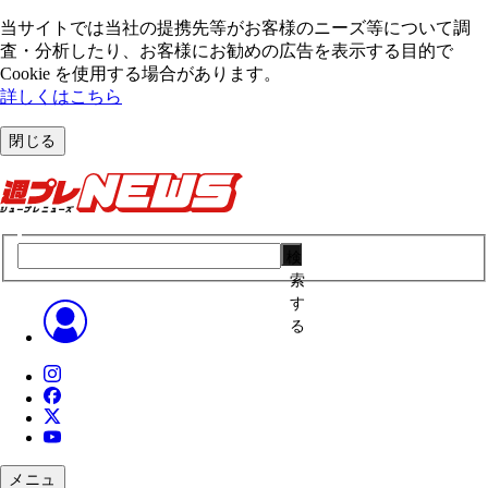
当サイトでは当社の提携先等がお客様のニーズ等について調
査・分析したり、お客様にお勧めの広告を表⽰する⽬的で
Cookie を使⽤する場合があります。
詳しくはこちら
閉じる
検
索
す
る
メニュ