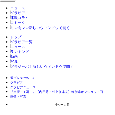
ニュース
グラビア
連載コラム
コミック
キン肉マン
新しいウィンドウで開く
トップ
グラビア一覧
ニュース
ランキング
動画
写真
グラジャパ！
新しいウィンドウで開く
週プレNEWS TOP
グラビア
グラビアニュース
『声優トモ写！』【内田秀・村上奈津実】特別編オフショット回
画像・写真
6ページ目