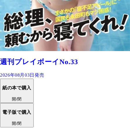
週刊プレイボーイNo.33
2026年08月03日発売
紙の本で購入
開/閉
電子版で購入
開/閉