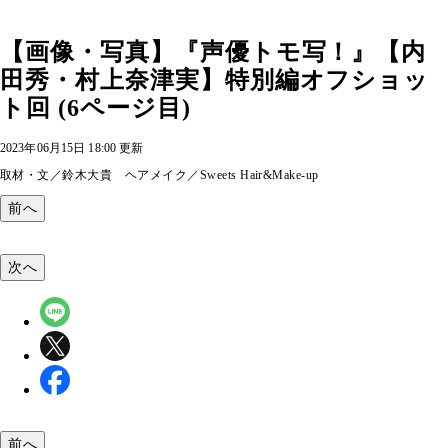
【画像・写真】『声優トモ写！』【内
田秀・村上奈津実】特別編オフショッ
ト回 (6ページ目)
2023年06月15日 18:00 更新
取材・文／鈴木大貴 ヘアメイク／Sweets Hair&Make-up
前へ
次へ
前へ