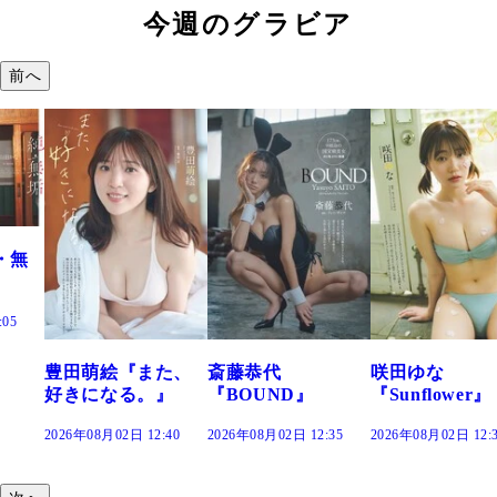
今週のグラビア
前へ
『また、
斎藤恭代
咲田ゆな
藤水咲桜『
る。』
『BOUND』
『Sunflower』
だまり』
 12:40
2026年08月02日 12:35
2026年08月02日 12:30
2026年08月02日 