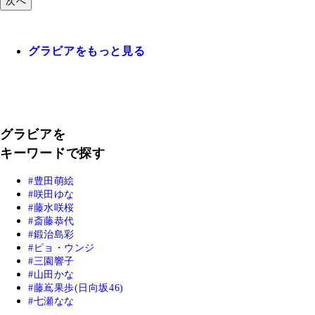
次へ
グラビアをもっと見る
グラビアを
キーワードで探す
豊田萌絵
咲田ゆな
藤水咲桜
斎藤恭代
鍛治島彩
ピョ・ウンジ
三園響子
山田かな
藤嶌果歩(日向坂46)
七瀬なな