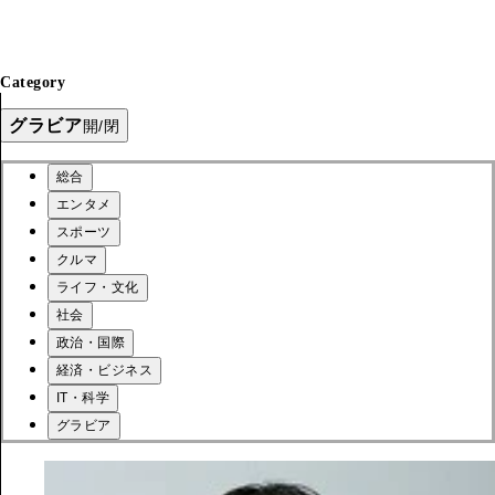
Category
グラビア
開/閉
総合
エンタメ
スポーツ
クルマ
ライフ・文化
社会
政治・国際
経済・ビジネス
IT・科学
グラビア