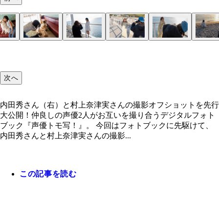
内田秀×村上奈津実
内田秀×村上奈津実
内田秀×村上奈津実
内田秀×村上奈津実
内田秀×村上奈津実
内田秀×村上奈津実
内田秀×村上奈津実
内田秀×村上奈津実
内田秀×村上奈津実
内田秀×村上奈津実
次へ
内田秀さん（右）と村上奈津実さんの撮影オフショットを先行
大公開！仲良しの声優2人がお互いを撮り合うデジタルフォト
ブック『声優トモ写！』。 今回はフォトブックに先駆けて、
内田秀さんと村上奈津実さんの撮影...
この記事を読む
内田秀×村上奈津実