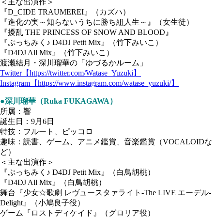
＜主な出演作＞
『D_CIDE TRAUMEREI』（カズハ）
『進化の実～知らないうちに勝ち組人生～』（女生徒）
『擾乱 THE PRINCESS OF SNOW AND BLOOD』
『ぷっちみく♪ D4DJ Petit Mix』（竹下みいこ）
『D4DJ All Mix』（竹下みいこ）
渡瀬結月・深川瑠華の「ゆづるかルーム」
Twitter【https://twitter.com/Watase_Yuzuki】
Instagram【https://www.instagram.com/watase_yuzuki/】
●深川瑠華（Ruka FUKAGAWA）
所属：響
誕生日：9月6日
特技：フルート、ピッコロ
趣味：読書、ゲーム、アニメ鑑賞、音楽鑑賞（VOCALOIDな
ど）
＜主な出演作＞
『ぷっちみく♪ D4DJ Petit Mix』（白鳥胡桃）
『D4DJ All Mix』（白鳥胡桃）
舞台『少女☆歌劇 レヴュースタァライト-The LIVE エーデル-
Delight』（小鳩良子役）
ゲーム『ロストディケイド』（グロリア役）