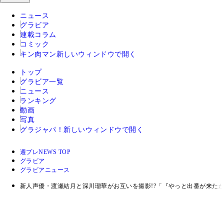
ニュース
グラビア
連載コラム
コミック
キン肉マン
新しいウィンドウで開く
トップ
グラビア一覧
ニュース
ランキング
動画
写真
グラジャパ！
新しいウィンドウで開く
週プレNEWS TOP
グラビア
グラビアニュース
新人声優・渡瀬結月と深川瑠華がお互いを撮影!?「『やっと出番が来た