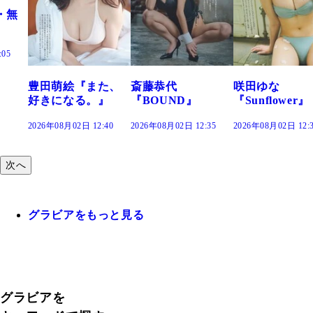
萌絵『また、
斎藤恭代
咲田ゆな
藤水
になる。』
『BOUND』
『Sunflower』
だま
年08月02日 12:40
2026年08月02日 12:35
2026年08月02日 12:30
2026年
次へ
グラビアをもっと見る
グラビアを