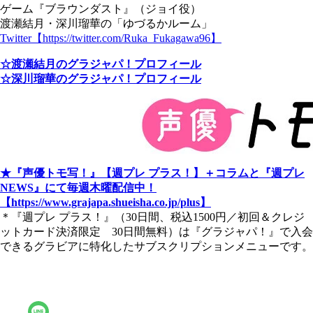
ゲーム『ブラウンダスト』（ジョイ役）
渡瀬結月・深川瑠華の「ゆづるかルーム」
Twitter【https://twitter.com/Ruka_Fukagawa96】
☆渡瀬結月のグラジャパ！プロフィール
☆深川瑠華のグラジャパ！プロフィール
★『声優トモ写！』【週プレ プラス！】＋コラムと『週プレ
NEWS』にて毎週木曜配信中！
【https://www.grajapa.shueisha.co.jp/plus】
＊『週プレ プラス！』（30日間、税込1500円／初回＆クレジ
ットカード決済限定 30日間無料）は『グラジャパ！』で入会
できるグラビアに特化したサブスクリプションメニューです。