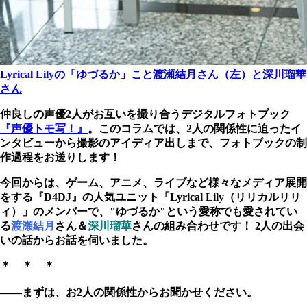
Lyrical Lilyの「ゆづるか」こと渡瀬結月さん（左）と深川瑠華
さん
仲良しの声優2人がお互いを撮り合うデジタルフォトブック
『声優トモ写！』
。このコラムでは、2人の関係性に迫ったイ
ンタビューから撮影のアイディア出しまで、フォトブックの制
作過程をお送りします！
今回からは、ゲーム、アニメ、ライブなど様々なメディア展開
をする『D4DJ』の人気ユニット「Lyrical Lily（リリカルリリ
ィ）」のメンバーで、"ゆづるか"という愛称でも愛されてい
る
渡瀬結月
さん＆
深川瑠華
さんの組み合わせです！ 2人の出会
いの話からお話を伺いました。
＊ ＊ ＊
――まずは、お2人の関係性からお聞かせください。