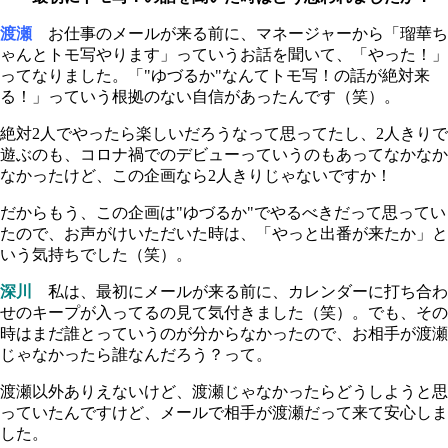
渡瀬
お仕事のメールが来る前に、マネージャーから「瑠華ち
ゃんとトモ写やります」っていうお話を聞いて、「やった！」
ってなりました。「"ゆづるか"なんてトモ写！の話が絶対来
る！」っていう根拠のない自信があったんです（笑）。
絶対2人でやったら楽しいだろうなって思ってたし、2人きりで
遊ぶのも、コロナ禍でのデビューっていうのもあってなかなか
なかったけど、この企画なら2人きりじゃないですか！
だからもう、この企画は"ゆづるか"でやるべきだって思ってい
たので、お声がけいただいた時は、「やっと出番が来たか」と
いう気持ちでした（笑）。
深川
私は、最初にメールが来る前に、カレンダーに打ち合わ
せのキープが入ってるの見て気付きました（笑）。でも、その
時はまだ誰とっていうのが分からなかったので、お相手が渡瀬
じゃなかったら誰なんだろう？って。
渡瀬以外ありえないけど、渡瀬じゃなかったらどうしようと思
っていたんですけど、メールで相手が渡瀬だって来て安心しま
した。