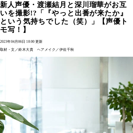
新人声優・渡瀬結月と深川瑠華がお互
いを撮影!?「『やっと出番が来たか』
という気持ちでした（笑）」【声優ト
モ写！】
2023年04月06日 18:00 更新
取材・文／鈴木大貴 ヘアメイク／伊佐千秋