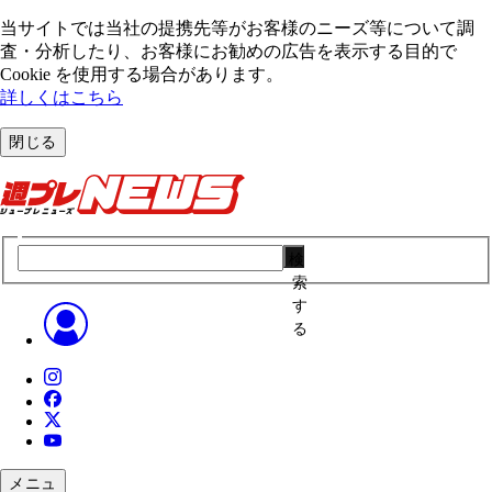
当サイトでは当社の提携先等がお客様のニーズ等について調
査・分析したり、お客様にお勧めの広告を表⽰する⽬的で
Cookie を使⽤する場合があります。
詳しくはこちら
閉じる
検
索
す
る
メニュ