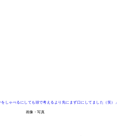
場「何かをしゃべるにしても頭で考えるより先にまず口にしてました（笑）」
画像・写真