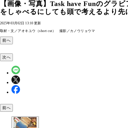
【画像・写真】Task have Fun
をしゃべるにしても頭で考えるより先
2025年03月02日 13:10 更新
取材・文／アオキユウ（short cut） 撮影／カノウリョウマ
前へ
次へ
前へ