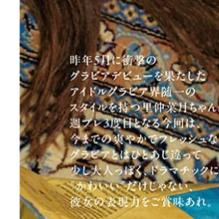
【デジタル限定】里仲菜月写真集『Like a movie
里仲菜月デジタル写真集『Like a movie.』 撮