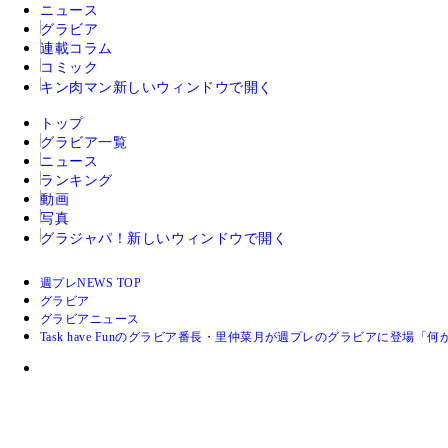
ニュース
グラビア
連載コラム
コミック
キン肉マン
新しいウィンドウで開く
トップ
グラビア一覧
ニュース
ランキング
動画
写真
グラジャパ！
新しいウィンドウで開く
週プレNEWS TOP
グラビア
グラビアニュース
Task have Funのグラビア番長・里仲菜月が週プレのグラビアに登