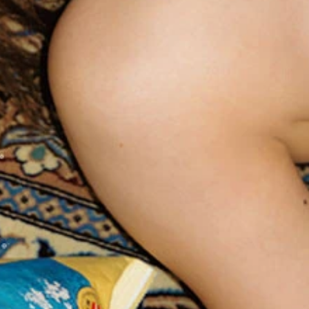
.』 (C)カノウリョウマ／週刊プレイボーイ
影／カノウリョウマ 価格／1100円（税込）