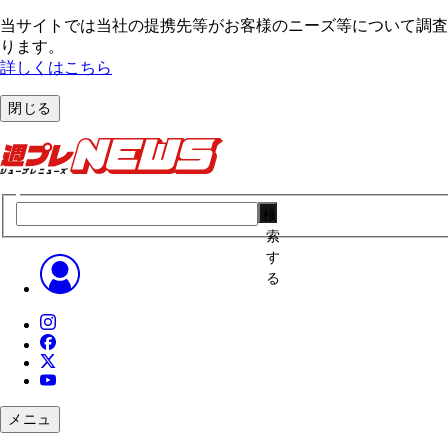
当サイトでは当社の提携先等がお客様のニーズ等について調査・
ります。
詳しくはこちら
閉じる
検
索
す
る
メニュ