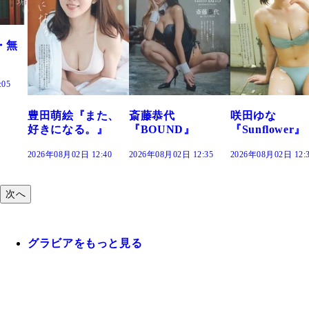
た、
斎藤恭代
咲田ゆな
藤水咲桜『花
』
『BOUND』
『Sunflower』
だまり』
:40
2026年08月02日 12:35
2026年08月02日 12:30
2026年08月02日 12
次へ
グラビアをもっと見る