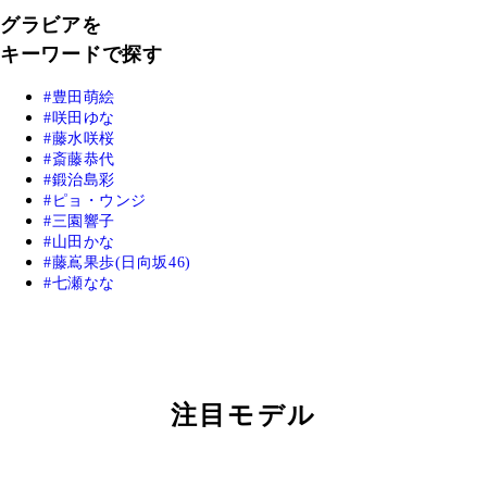
グラビアを
キーワードで探す
豊田萌絵
咲田ゆな
藤水咲桜
斎藤恭代
鍛治島彩
ピョ・ウンジ
三園響子
山田かな
藤嶌果歩(日向坂46)
七瀬なな
注目モデル