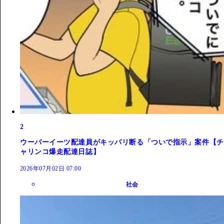
2
ウーバーイーツ配達員がキッパリ断る「ついで指示」案件【チ
ャリンコ爆走配達日誌】
2026年07月02日 07:00
社会