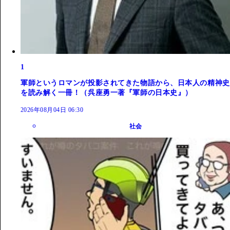
1
軍師というロマンが投影されてきた物語から、日本人の精神史
を読み解く一冊！（呉座勇一著『軍師の日本史』）
2026年08月04日 06:30
社会