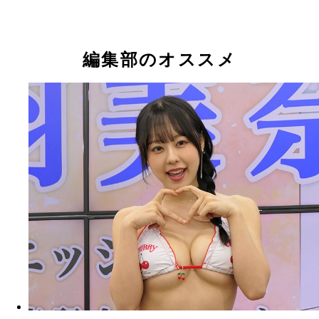
林田百加
林田百加
林田百加
林田百加
編集部のオススメ