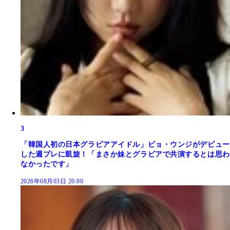
3
「韓国人初の日本グラビアアイドル」ピョ・ウンジがデビュー
した週プレに凱旋！「まさか妹とグラビアで共演するとは思わ
なかったです」
2026年08月03日 20:00