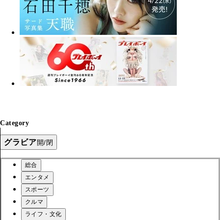
Category
グラビア
開/閉
総合
エンタメ
スポーツ
クルマ
ライフ・文化