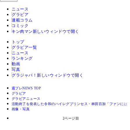
ニュース
グラビア
連載コラム
コミック
キン肉マン
新しいウィンドウで開く
トップ
グラビア一覧
ニュース
ランキング
動画
写真
グラジャパ！
新しいウィンドウで開く
週プレNEWS TOP
グラビア
グラビアニュース
活動終了を発表した令和のハイレグプリンセス・林田百加「ファンには"
画像・写真
2ページ目