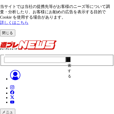
当サイトでは当社の提携先等がお客様のニーズ等について調
査・分析したり、お客様にお勧めの広告を表⽰する⽬的で
Cookie を使⽤する場合があります。
詳しくはこちら
閉じる
検
索
す
る
メニュ