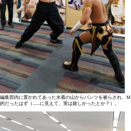
編集部内に置かれてあった水着の山からパンツを被らされ、M
的だったはず（......に見えて、実は嬉しかったとか？）。