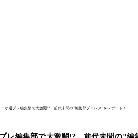
ラーが週プレ編集部で大激闘!? 前代未聞の"編集部プロレス"をレポート！
プレ編集部で大激闘!? 前代未聞の"編