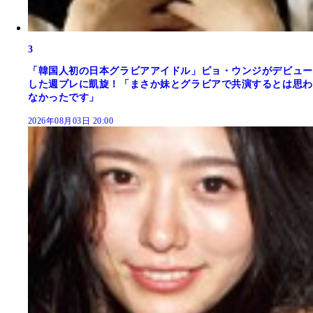
3
「韓国人初の日本グラビアアイドル」ピョ・ウンジがデビュー
した週プレに凱旋！「まさか妹とグラビアで共演するとは思わ
なかったです」
2026年08月03日 20:00