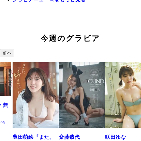
今週のグラビア
前へ
た、
斎藤恭代
咲田ゆな
藤水咲桜『花