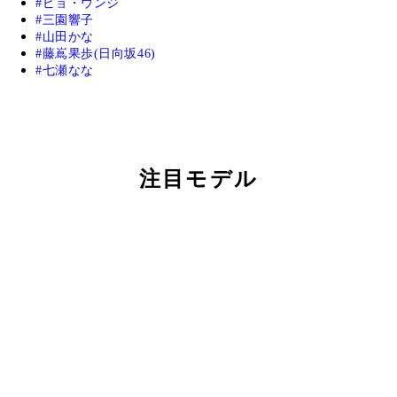
ピョ・ウンジ
三園響子
山田かな
藤嶌果歩(日向坂46)
七瀬なな
注目モデル