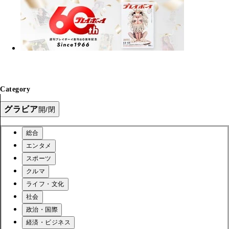
Category
グラビア
開/閉
総合
エンタメ
スポーツ
クルマ
ライフ・文化
社会
政治・国際
経済・ビジネス