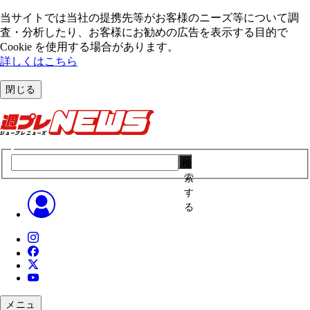
当サイトでは当社の提携先等がお客様のニーズ等について調
査・分析したり、お客様にお勧めの広告を表⽰する⽬的で
Cookie を使⽤する場合があります。
詳しくはこちら
閉じる
検
索
す
る
メニュ