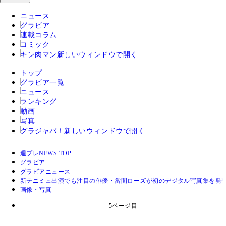
ニュース
グラビア
連載コラム
コミック
キン肉マン
新しいウィンドウで開く
トップ
グラビア一覧
ニュース
ランキング
動画
写真
グラジャパ！
新しいウィンドウで開く
週プレNEWS TOP
グラビア
グラビアニュース
新テニミュ出演でも注目の俳優・當間ローズが初のデジタル写真集を発売
画像・写真
5ページ目