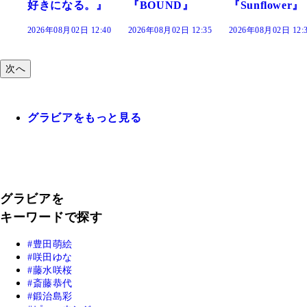
』
『BOUND』
『Sunflower』
だまり』
:40
2026年08月02日 12:35
2026年08月02日 12:30
2026年08月02日 12:
次へ
グラビアをもっと見る
グラビアを
キーワードで探す
豊田萌絵
咲田ゆな
藤水咲桜
斎藤恭代
鍛治島彩