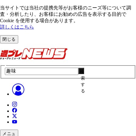
当サイトでは当社の提携先等がお客様のニーズ等について調
査・分析したり、お客様にお勧めの広告を表⽰する⽬的で
Cookie を使⽤する場合があります。
詳しくはこちら
閉じる
検
索
す
る
メニュ