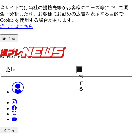
当サイトでは当社の提携先等がお客様のニーズ等について調
査・分析したり、お客様にお勧めの広告を表⽰する⽬的で
Cookie を使⽤する場合があります。
詳しくはこちら
閉じる
検
索
す
る
メニュ