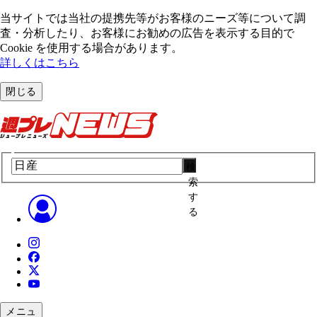
当サイトでは当社の提携先等がお客様のニーズ等について調
査・分析したり、お客様にお勧めの広告を表⽰する⽬的で
Cookie を使⽤する場合があります。
詳しくはこちら
閉じる
検
索
す
る
メニュ