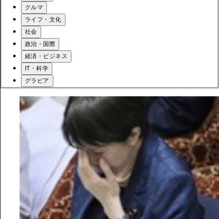
クルマ
ライフ・文化
社会
政治・国際
経済・ビジネス
IT・科学
グラビア