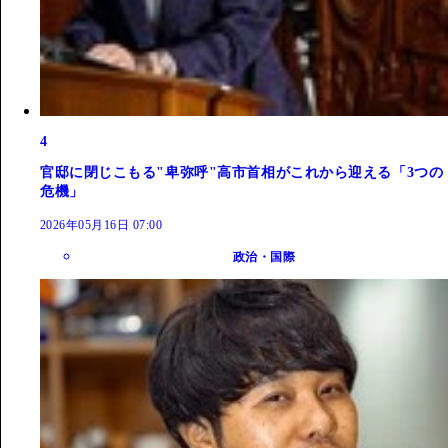
4
官邸に閉じこもる"卑弥呼"高市首相がこれから迎える「3つの
危機」
2026年05月16日 07:00
政治・国際