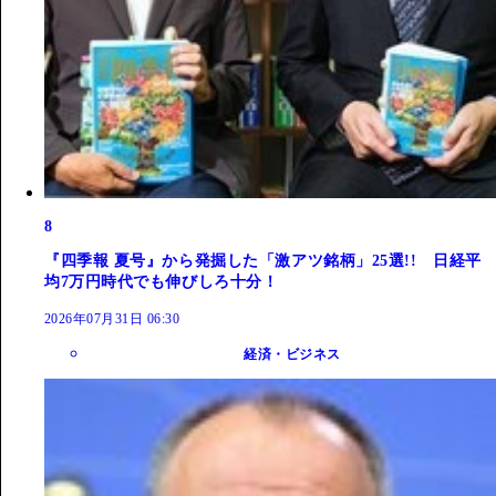
8
『四季報 夏号』から発掘した「激アツ銘柄」25選!! 日経平
均7万円時代でも伸びしろ十分！
2026年07月31日 06:30
経済・ビジネス