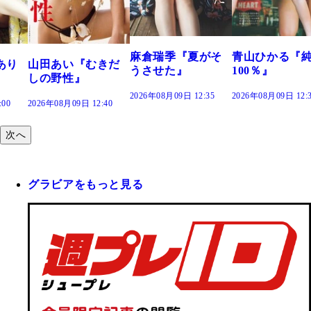
で。』
2026年08月09日 12:
麻倉瑞季『夏がそ
青山ひかる『純度
きだ
うさせた』
100％』
2026年08月09日 12:35
2026年08月09日 12:30
:40
次へ
グラビアをもっと見る