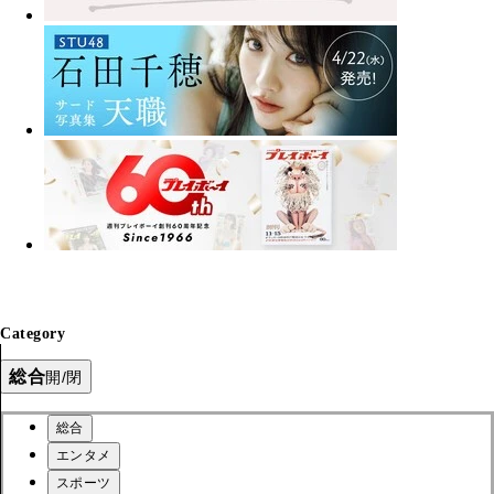
Category
総合
開/閉
総合
エンタメ
スポーツ