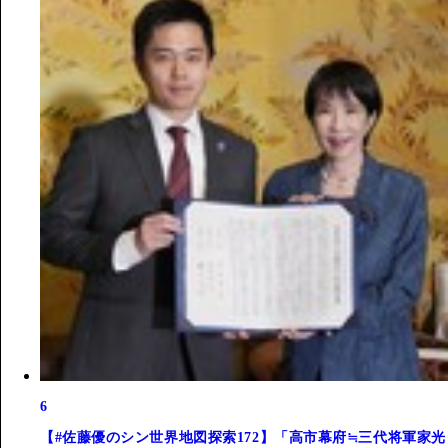
6
【#佐藤優のシン世界地図探索172】「高市幕府≒三代将軍家光