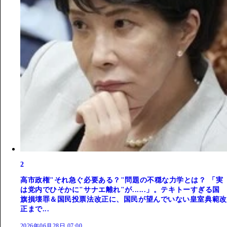
2
高市政権"それ急ぐ必要ある？"問題の不穏な力学とは？ 「実
は党内でひそかに"サナエ離れ"が......」。テキトーすぎる国
旗損壊罪＆国民投票法改正に、国民が望んでいない皇室典範改
正まで...
2026年06月28日 07:00