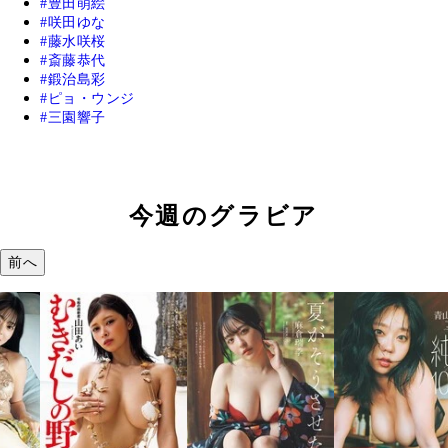
豊田萌絵
咲田ゆな
藤水咲桜
斎藤恭代
鍛治島彩
ピョ・ウンジ
三園響子
今週のグラビア
前へ
溝端 葵『もう
つの、あおい