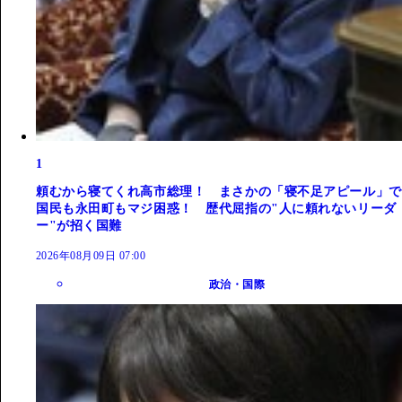
1
頼むから寝てくれ高市総理！ まさかの「寝不足アピール」で
国民も永田町もマジ困惑！ 歴代屈指の"人に頼れないリーダ
ー"が招く国難
2026年08月09日 07:00
政治・国際