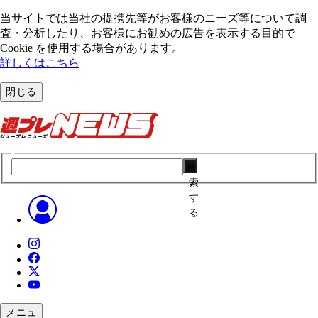
当サイトでは当社の提携先等がお客様のニーズ等について調
査・分析したり、お客様にお勧めの広告を表⽰する⽬的で
Cookie を使⽤する場合があります。
詳しくはこちら
閉じる
検
索
す
る
メニュ