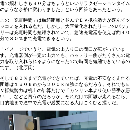
電の煩わしさも３０分はちょうどいいリラクゼーションタイム
のような余裕に変わりました」という回答もあったという。
この「充電時間」は航続距離と並んでＥＶ抵抗勢力が喜んでツ
ッコミを入れる点だ。しかし、大容量化されたリーフのバッテ
リーは充電時間も短縮されていて、急速充電器を使えば約４０
分で８０％まで充電できるという。
「イメージでいうと、電気の出入り口の間口が広がっていま
す。充電器側が一定の出力でも、バッテリー側がたくさんの電
力を取り入れられるようになったので時間も短縮できているの
です」（北原氏）
そして８０％まで充電ができていれば、充電の不安なく走れる
距離は１６０ｋｍから２００ｋｍ強になるだろう。それでもＥ
Ｖ抵抗勢力は机上の計算だけで「ガソリン車より使い勝手が悪
い！」などと言うのだろうが、それだけの距離が走れるなら、
目的地まで途中で充電が必要になる人はごくひと握りだ。