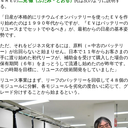
４ＲＥの
二見 徹（ふたみ・とおる）
氏は次のように説明す
る。
「日産が本格的にリチウムイオンバッテリーを使ったＥＶを作
り始めたのは１９９０年代からですが、『ＥＶはバッテリーの
リユースまでセットでやるべき』が、最初からの日産の基本姿
勢です。
ただ、それをビジネス化するには、原料（＝中古のバッテリ
ー）が出回らないと始まりせん。日本で１１年からお客さまの
手に渡り始めた初代リーフが、補助金を受けて購入した場合の
保有期間（６年）をまっとうして流通し始めたのが昨年です。
この時期を目標に、リユースの技術開発をしていました」
リユース事業はまず、リーフのバッテリーを回収して４８個の
モジュールに分解。各モジュールを劣化の度合いに応じて、グ
レード分けすることから始まるという。