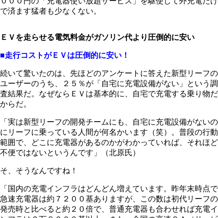
０００円の「充電器使い放題サービス」を駆使して外充電だけ
で済ます猛者も少なくない。
ＥＶを走らせる電気料金がガソリン代より圧倒的に安い
■走行コストがＥＶは圧倒的に安い！
続いて驚いたのは、先ほどのアンケートに答えた新型リーフの
ユーザーのうち、２５％が「自宅に充電設備がない」という調
査結果だ。なぜならＥＶは基本的に、自宅で充電する乗り物だ
からだ。
「実は新型リーフの開発チームにも、自宅に充電設備がないの
にリーフに乗っている人間が何名かいます（笑）。普段の行動
範囲で、どこに充電器があるのかがわかっていれば、それほど
不便ではないというんです」（北原氏）
そ、そうなんですね！
「国内の充電インフラはどんどん増えています。昨年末時点で
急速充電器は約７２００基ありますが、この数は初代リーフの
発売時と比べると約２０倍で、普通充電器も合わせれば充電イ