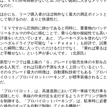
は、ＥＶの所有経験がないと気づかない超絶に大きなメリット
なのだ。
ほかにも、リーフ購入者がほぼ例外なく最大の満足ポイントと
して挙げるのが、走りと快適性だ。
「ＥＶですから圧倒的に静かであると同時に、重量物のバッテ
リーをクルマの中心に積むことで、乗り心地や操縦性でも高い
評価をいただいています。あと、ブレーキペダルを使わないワ
ンペダルドライブが可能な『ｅ－Ｐｅｄａｌ』も好評で、試乗
した瞬間に気に入っていただけるだけでなく、『乗れば乗るほ
ど手離せない』という声が多いんです」（北原氏）
新型リーフでは最上級の「Ｇ」グレードが販売全体の６割を占
める人気で、それは日産の予測を大きく上回っているという。
そのＧグレード最大の特徴は、自動運転技術でもある「プロパ
イロット／プロパイロットパーキング」が標準装備されること
だ。
「プロパイロット」は、高速道路において同一車線で先行車を
追随したり、車線の中央付近を走行するようステアリング操作
を制御する。「プロパイロットパーキング」は、駐車時に必要
な操作のすべてを自動で制御してくれる機能だ。