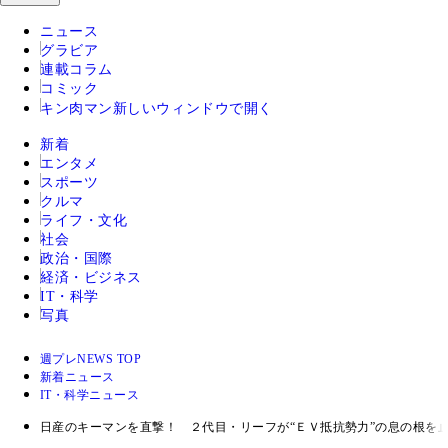
ニュース
グラビア
連載コラム
コミック
キン肉マン
新しいウィンドウで開く
新着
エンタメ
スポーツ
クルマ
ライフ・文化
社会
政治・国際
経済・ビジネス
IT・科学
写真
週プレNEWS TOP
新着ニュース
IT・科学ニュース
日産のキーマンを直撃！ ２代目・リーフが“ＥＶ抵抗勢力”の息の根を