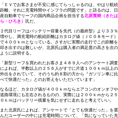
「ＥＶでお客さまが不安に感じてらっしゃるのは、やはり航続
距離、それに充電時間やインフラの問題です」と語るのは、日
産自動車でリーフの国内商品企画を担当する
北原寛樹（きたは
ら・ひろき）
氏だ。
２代目リーフはバッテリー容量を先代（の最終型）より３３％
増やし、満充電時の航続距離はカタログ値（ＪＣ０８モード）
で４００ｋｍとなっている。さすがに実際の走行でこの距離を
叩き出すのは難しいが、北原氏は購入者の満足度の高さを次の
ように説明する。
「新型リーフを買われたお客さま４８９人へのアンケート調査
によれば、半数以上の２５６人がすでに片道１００ｋｍ以上の
外出をされていて、そのうち約８割の方から『ガソリン車に比
べて快適だった』とのお答えをいただいています」
なるほど、カタログ値が４００ｋｍならエアコンのオンオフや
道路環境にも左右されるものの、実際には２００ｋｍから２５
０ｋｍはバッテリー残量を気にせずに走れると考えていい。
また北原氏によれば、アンケートで「とても快適だった」を選
んだユーザーの中には充電時間について、「気になっていた充