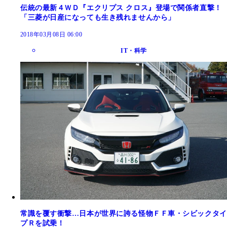
伝統の最新４ＷＤ『エクリプス クロス』登場で関係者直撃！
「三菱が日産になっても生き残れませんから」
2018年03月08日 06:00
IT・科学
常識を覆す衝撃…日本が世界に誇る怪物ＦＦ車・シビックタイ
プＲを試乗！