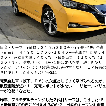
日産・リーフ ●価格：３１５万３６０円～●全長×全幅×全高
（ｍｍ）：４４８０×１７９０×１５４０●一充電走行距離：４
００ｋｍ●総電力量：４０ｋＷｈ●最高出力：１１０ｋＷ（１
５０ＰＳ）。基本パッケージや骨格は先代を受け継ぐ新型リー
フだが、デザインはより普通に親しみやすくなり、ＥＶ特有の
キビキビとした走りもより活発に。
電気自動車（以下、ＥＶ）の欠点としてよく挙げられるのが、
航続距離が短い！ 充電スポットが少ない！ リセールバリュ
ーが心配！などだ。
昨年、フルモデルチェンジした２代目リーフは、こうした“Ｅ
Ｖ抵抗勢力”の声にどう応えるのか？ 日産のキーマンを直撃