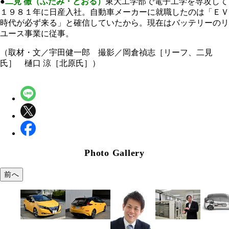
●
二見 徹（ふたみ・とおる）
東大工学部で電子工学を専攻して
１９８１年に日産入社。自動車メーカーに就職したのは「ＥＶ
時代が必ず来る」と確信していたから。現在はバッテリーのリ
ユース事業に従事。
（取材・文／宇田健一郎 撮影／岡倉禎志［リーフ、二見
氏］ 樋口 涼［北原氏］）
Photo Gallery
前へ