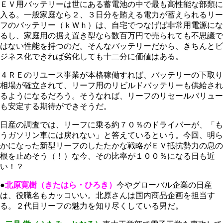
ＥＶ用バッテリーは世にある蓄電池の中で最も高性能な部類に
入る。一般家庭なら２、３日分を賄える電力が蓄えられるリー
フのバッテリー（ｋＷｈ）は、自宅でつなげば非常用電源にな
るし、家庭用の据え置き型なら数百万円で売られても不思議で
はない性能を持つのだ。そんなバッテリーだから、きちんとビ
ジネス化できれば劣化しても十二分に価値はある。
４ＲＥのリユース事業が本格稼働すれば、バッテリーの下取り
相場が確立されて、リーフ用のリビルドバッテリーも供給され
るようになるだろう。そうなれば、リーフのリセールバリュー
も安定する期待ができそうだ。
日産の調査では、リーフに乗る約７０％のドライバーが、「も
うガソリン車には戻れない」と答えているという。今回、明ら
かになった新型リーフのしたたかな戦略がＥＶ抵抗勢力の息の
根を止めそう（！）な今、その比率が１００％になる日も近
い！？
●
北原寛樹（きたはら・ひろき）
今やグローバル企業の日産
は、役職名もカッコいい。北原さんは国内商品企画を担当す
る。２代目リーフの魅力を知り尽くしている男だ。