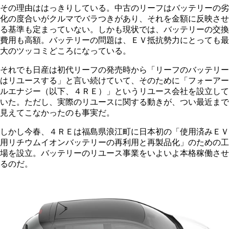
その理由ははっきりしている。中古のリーフはバッテリーの劣
化の度合いがクルマでバラつきがあり、それを金額に反映させ
る基準も定まっていない。しかも現状では、バッテリーの交換
費用も高額。バッテリーの問題は、ＥＶ抵抗勢力にとっても最
大のツッコミどころになっている。
それでも日産は初代リーフの発売時から「リーフのバッテリー
はリユースする」と言い続けていて、そのために「フォーアー
ルエナジー（以下、４ＲＥ）」というリユース会社を設立して
いた。ただし、実際のリユースに関する動きが、つい最近まで
見えてこなかったのも事実だ。
しかし今春、４ＲＥは福島県浪江町に日本初の「使用済みＥＶ
用リチウムイオンバッテリーの再利用と再製品化」のための工
場を設立。バッテリーのリユース事業をいよいよ本格稼働させ
るのだ。