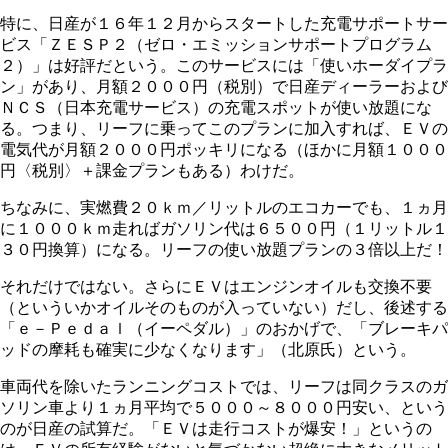
特に、日産が１６年１２月からスタートした充電サポートサー
ビス「ＺＥＳＰ２（ゼロ・エミッションサポートプログラム
２）」は好評だという。このサービスには「使いホーダイプラ
ン」があり、月額２０００円（税別）で日産ディーラーおよび
ＮＣＳ（日本充電サービス）の充電スポットが使い放題にな
る。つまり、リーフに乗ってこのプランに加入すれば、ＥＶの
電気代が月額２０００円ポッキリになる（ほかに月額１０００
円〈税別〉＋課金プランもある）わけだ。
ちなみに、実燃費２０ｋｍ／リットルのエコカーでも、１ヵ月
に１０００ｋｍ走ればガソリン代は６５００円（１リットル１
３０円換算）になる。リーフの使い放題プランの３倍以上だ！
それだけではない。さらにＥＶはエンジンオイルも交換不要
（といういかオイルそのものが入っていない）だし、後述する
「ｅ－Ｐｅｄａｌ（イーペダル）」のおかげで、「ブレーキパ
ッドの摩耗も確実に少なくなります」（北原氏）という。
車両代を除いたランニングコストでは、リーフは同クラスのガ
ソリン車より１ヵ月平均で５０００～８０００円安い、という
のが日産の試算だ。「ＥＶは走行コストが爆安！」というの