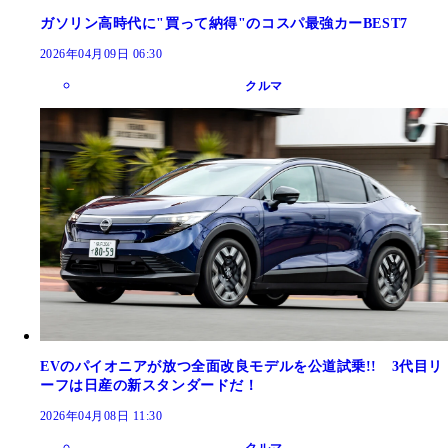
ガソリン高時代に"買って納得"のコスパ最強カーBEST7
2026年04月09日 06:30
クルマ
EVのパイオニアが放つ全面改良モデルを公道試乗!! 3代目リ
ーフは日産の新スタンダードだ！
2026年04月08日 11:30