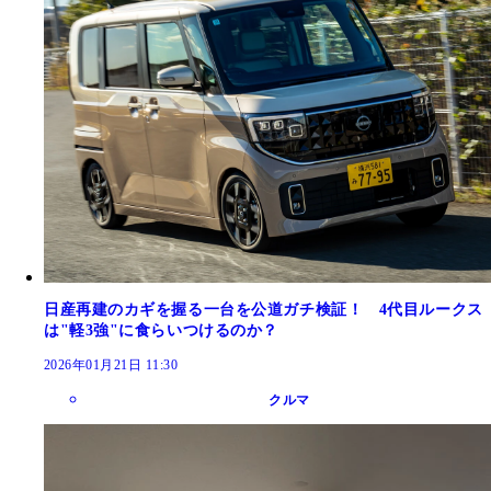
日産再建のカギを握る一台を公道ガチ検証！ 4代目ルークス
は"軽3強"に食らいつけるのか？
2026年01月21日 11:30
クルマ