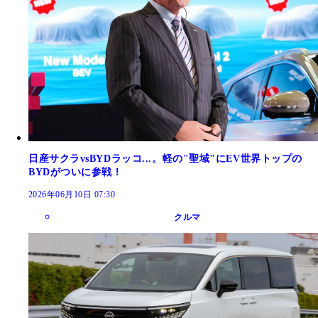
日産サクラvsBYDラッコ...。軽の"聖域"にEV世界トップの
BYDがついに参戦！
2026年06月10日 07:30
クルマ