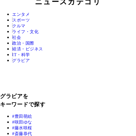
ニュースカテゴリ
エンタメ
スポーツ
クルマ
ライフ・文化
社会
政治・国際
経済・ビジネス
IT・科学
グラビア
グラビアを
キーワードで探す
豊田萌絵
咲田ゆな
藤水咲桜
斎藤恭代