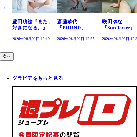
:05
豊田萌絵『また、
斎藤恭代
咲田ゆな
好きになる。』
『BOUND』
『Sunflower』
2026年08月02日 12:40
2026年08月02日 12:35
2026年08月02日 12:
次へ
グラビアをもっと見る