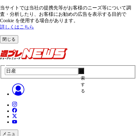
当サイトでは当社の提携先等がお客様のニーズ等について調
査・分析したり、お客様にお勧めの広告を表⽰する⽬的で
Cookie を使⽤する場合があります。
詳しくはこちら
閉じる
検
索
す
る
メニュ