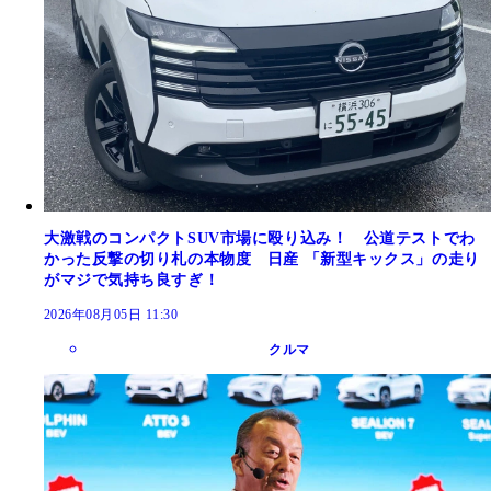
大激戦のコンパクトSUV市場に殴り込み！ 公道テストでわ
かった反撃の切り札の本物度 日産 「新型キックス」の走り
がマジで気持ち良すぎ！
2026年08月05日 11:30
クルマ