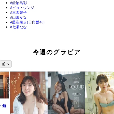
鍛治島彩
ピョ・ウンジ
三園響子
山田かな
藤嶌果歩(日向坂46)
七瀬なな
今週のグラビア
前へ
・無