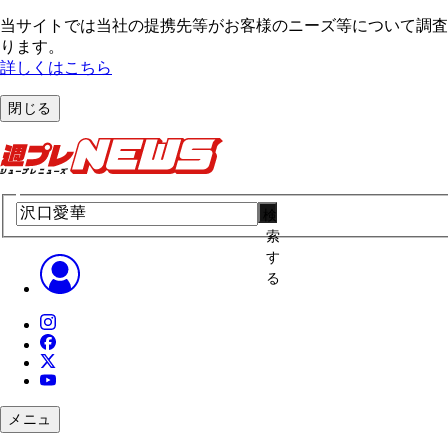
当サイトでは当社の提携先等がお客様のニーズ等について調査・
ります。
詳しくはこちら
閉じる
検
索
す
る
メニュ