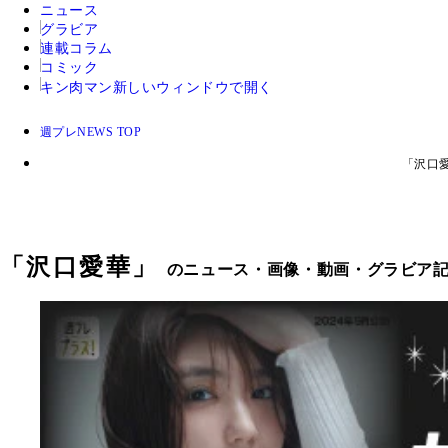
ニュース
グラビア
連載コラム
コミック
キン肉マン
新しいウィンドウで開く
週プレNEWS TOP
「沢口
「
沢口愛華
」
のニュース・画像・動画・グラビア記事