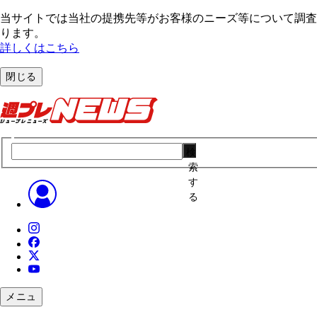
当サイトでは当社の提携先等がお客様のニーズ等について調査・
ります。
詳しくはこちら
閉じる
検
索
す
る
メニュ