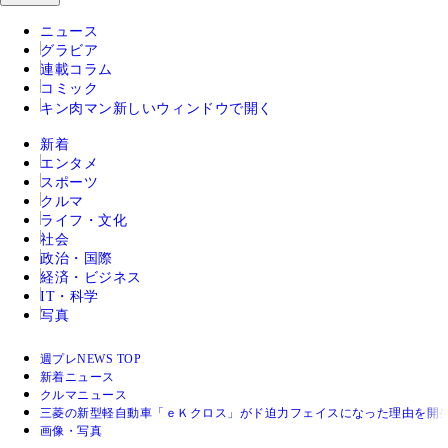
ニュース
グラビア
連載コラム
コミック
キン肉マン
新しいウィンドウで開く
新着
エンタメ
スポーツ
クルマ
ライフ・文化
社会
政治・国際
経済・ビジネス
IT・科学
写真
週プレNEWS TOP
新着ニュース
クルマニュース
三菱の新型軽自動車「ｅＫクロス」がド迫力フェイスになった理由を開
画像・写真