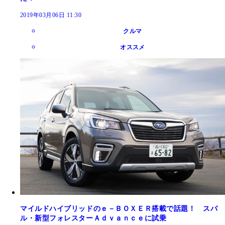
2019年03月06日 11:30
クルマ
オススメ
マイルドハイブリッドのｅ－ＢＯＸＥＲ搭載で話題！ スバ
ル・新型フォレスターＡｄｖａｎｃｅに試乗