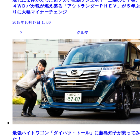
現代によみがえった超デカい電動ランエボ！ 三菱のＥＶ魂、
４ＷＤバカ魂が燃え盛る「アウトランダーＰＨＥＶ」が５年ぶ
りに大幅マイナーチェンジ
2018年10月17日 15:00
クルマ
最強ハイトワゴン「ダイハツ・トール」に藤島知子が乗ってみ
た！