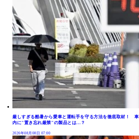
厳しすぎる酷暑から愛車と運転手を守る方法を徹底取材！ 車
内に"置き忘れ厳禁"の製品とは...？
2026年08月08日 07:00