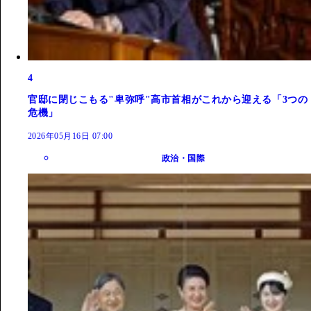
4
官邸に閉じこもる"卑弥呼"高市首相がこれから迎える「3つの
危機」
2026年05月16日 07:00
政治・国際