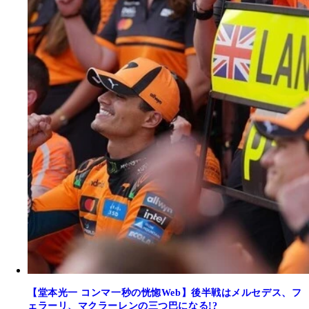
【堂本光一 コンマ一秒の恍惚Web】後半戦はメルセデス、フ
ェラーリ、マクラーレンの三つ巴になる!?