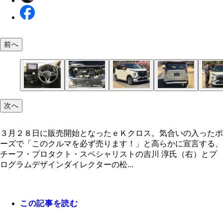
前へ
次へ
インテリアはブラックが基調。軽自動車らしからぬ
ハイブリッドを搭載した新開発のエンジン。トルク
ＳＵＶとハイトワゴンのクロスオーバーのｅＫクロ
軽自動車初の「デジタルルームミラー」を採用。車
３月２８日に販売開始となったｅＫクロス。開発陣
ポーティかつ上質な質感が特長だ
で低燃費な走りを実現しているという
気になる価格は１４１万４８００円から１７６万５
方にあるカメラ映像を映し出す優れものだ
影中、気合いの入ったポーズで「このクルマを必ず
３月２８日に販売開始となったｅＫクロス。気合いの入ったポ
０円（税込み）。変速機はＣＶＴ
ます！」と高らかに宣言する、チーフ・プロタクト
ーズで「このクルマを必ず売ります！」と高らかに宣言する、
ペシャリストの吉川 淳氏（右）とプログラムデザ
チーフ・プロタクト・スペシャリストの吉川 淳氏（右）とプ
イレクターの松延浩昭氏（左）
ログラムデザインダイレクターの松...
この記事を読む