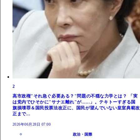
2
高市政権"それ急ぐ必要ある？"問題の不穏な力学とは？ 「実
は党内でひそかに"サナエ離れ"が......」。テキトーすぎる国
旗損壊罪＆国民投票法改正に、国民が望んでいない皇室典範改
正まで...
2026年06月28日 07:00
政治・国際