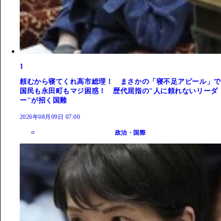
1
頼むから寝てくれ高市総理！ まさかの「寝不足アピール」で
国民も永田町もマジ困惑！ 歴代屈指の"人に頼れないリーダ
ー"が招く国難
2026年08月09日 07:00
政治・国際