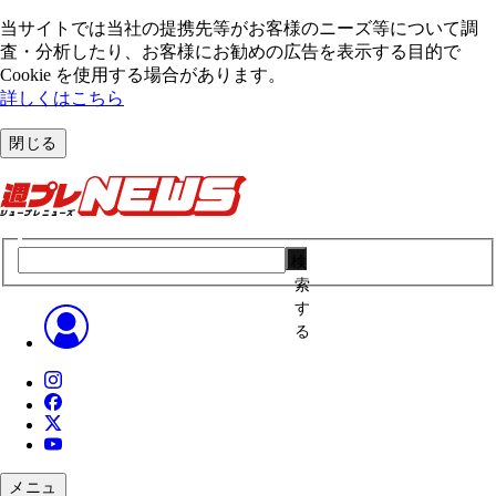
当サイトでは当社の提携先等がお客様のニーズ等について調
査・分析したり、お客様にお勧めの広告を表⽰する⽬的で
Cookie を使⽤する場合があります。
詳しくはこちら
閉じる
検
索
す
る
メニュ