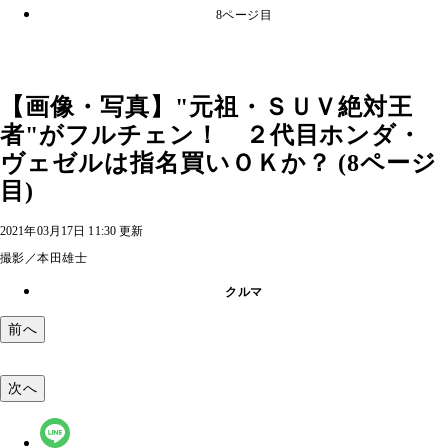
8ページ目
【画像・写真】"元祖・ＳＵＶ絶対王
者"がフルチェン！ ２代目ホンダ・
ヴェゼルは指名買いＯＫか？ (8ページ
目)
2021年03月17日 11:30 更新
撮影／本田雄士
クルマ
前へ
次へ