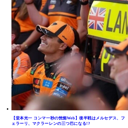
【堂本光一 コンマ一秒の恍惚Web】後半戦はメルセデス、フ
ェラーリ、マクラーレンの三つ巴になる!?