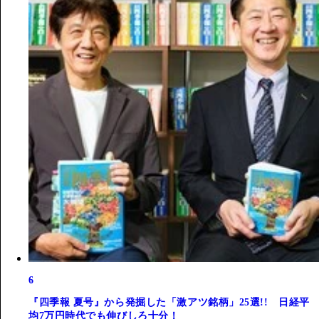
6
『四季報 夏号』から発掘した「激アツ銘柄」25選!! 日経平
均7万円時代でも伸びしろ十分！