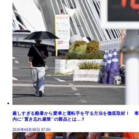
厳しすぎる酷暑から愛車と運転手を守る方法を徹底取材！ 車
内に"置き忘れ厳禁"の製品とは...？
2026年08月08日 07:00