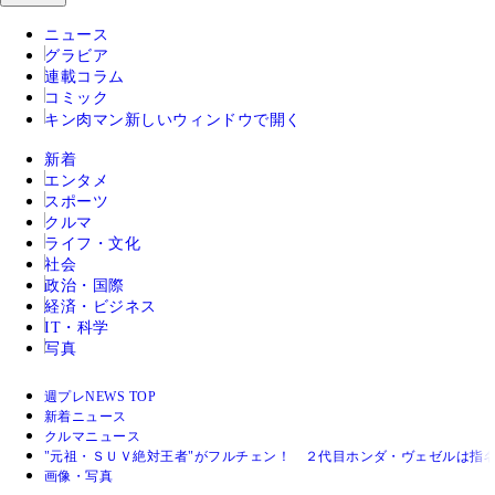
ニュース
グラビア
連載コラム
コミック
キン肉マン
新しいウィンドウで開く
新着
エンタメ
スポーツ
クルマ
ライフ・文化
社会
政治・国際
経済・ビジネス
IT・科学
写真
週プレNEWS TOP
新着ニュース
クルマニュース
"元祖・ＳＵＶ絶対王者"がフルチェン！ ２代目ホンダ・ヴェゼルは指
画像・写真