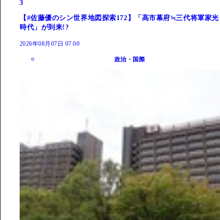
3
【#佐藤優のシン世界地図探索172】「高市幕府≒三代将軍家光
時代」が到来!?
2026年08月07日 07:00
政治・国際