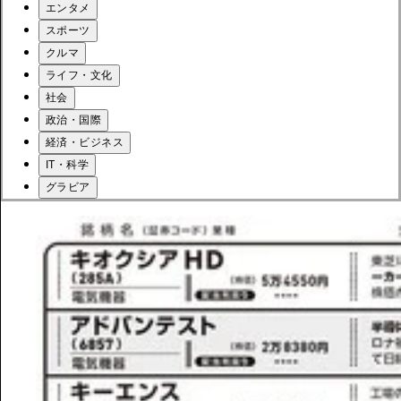
エンタメ
スポーツ
クルマ
ライフ・文化
社会
政治・国際
経済・ビジネス
IT・科学
グラビア