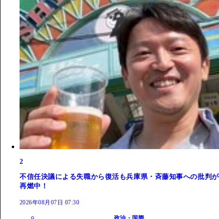
2
不信任決議による失職から復活も兵庫県・斉藤知事への批判が
再燃中！
2026年08月07日 07:30
政治・国際