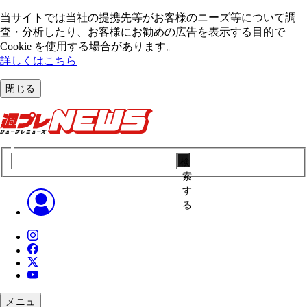
当サイトでは当社の提携先等がお客様のニーズ等について調
査・分析したり、お客様にお勧めの広告を表⽰する⽬的で
Cookie を使⽤する場合があります。
詳しくはこちら
閉じる
検
索
す
る
メニュ