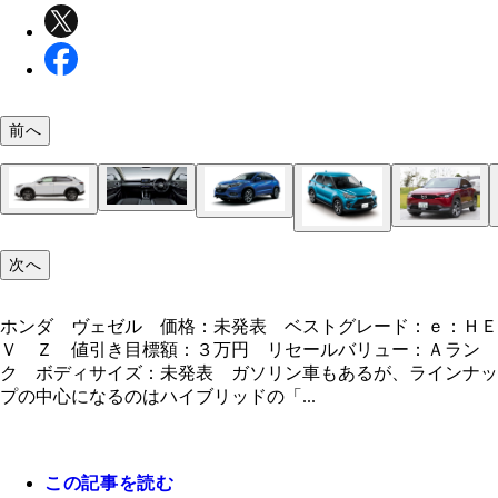
前へ
インパネはすっきりとした水平基調。質感はかなり
初代と印象がかなり異なる新型。車体寸法は未公表
い。ステアリングは３本スポークだ
先代ヴェゼル ここ数年はトヨタ勢に首位を奪われ
が、大きなサイズ変更はないという
るが、ヴェゼルは日本市場で４５万５０００台以上
る「元祖・絶対王者」
マツダ ＭＸ－３０ 価格：２４２万～３３９万３
トヨタ ヤリスクロス 価格：１７９万８０００～
次へ
リアランプははやりの横一文字に光るタイプに。荷
ホンダ ヴェゼル 価格：未発表 ベストグレード
０円 ベストグレード：ベーシックパッケージ 値
１万５０００円 ベストグレード：ハイブリッドＺ
トヨタ ライズ 価格：１６７万９０００～２２８
深さも奥行きもたっぷりある
ｅ：ＨＥＶ Ｚ 値引き目標額：３万円 リセール
目標額：１１万円 リセールバリュー：Ｂランク 
引き目標額：１０万円 リセールバリュー：Ａラ
２００円 ベストグレード：Ｚ 値引き目標額：８
ュー：Ａランク ボディサイズ：未発表 ガソリン
ィサイズ：全長４３９５ｍｍ×全幅１７９５ｍｍ×
ボディサイズ：全長４１８０ｍｍ×全幅１７６５ｍ
ホンダ ヴェゼル 価格：未発表 ベストグレード：ｅ：ＨＥ
円 リセールバリュー：Ａランク ボディサイズ：
あるが、ラインナップの中心になるのはハイブリッ
５５０ｍｍ パワートレインは２リットルのマイル
高１５９０ｍｍ エンジンはガソリンとハイブリッ
Ｖ Ｚ 値引き目標額：３万円 リセールバリュー：Ａラン
３９９５ｍｍ×全幅１６９５ｍｍ×全高１６２０ｍ
「ｅ：ＨＥＶ」。残念ながらターボ車は廃止された
イブリッドを用意。両側が観音開きとなる個性的な
用意。４ＷＤ性能は本格派。ハイブリッドの燃費は
ク ボディサイズ：未発表 ガソリン車もあるが、ラインナッ
イハツ・ロッキーのＯＥＭ車。ＣＶＴに１リットル
を採用する
ｋｍを誇る
プの中心になるのはハイブリッドの「...
筒を組み合わせる。全モデルにＦＦと４ＷＤを用意
この記事を読む