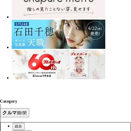
Category
クルマ
開/閉
総合