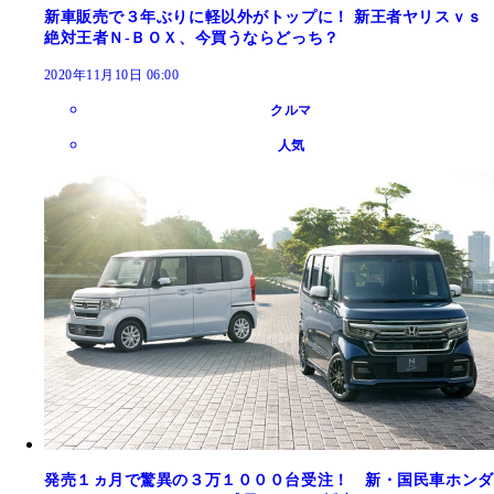
新車販売で３年ぶりに軽以外がトップに！ 新王者ヤリスｖｓ
絶対王者Ｎ‐ＢＯＸ、今買うならどっち？
2020年11月10日 06:00
クルマ
人気
発売１ヵ月で驚異の３万１０００台受注！ 新・国民車ホンダ