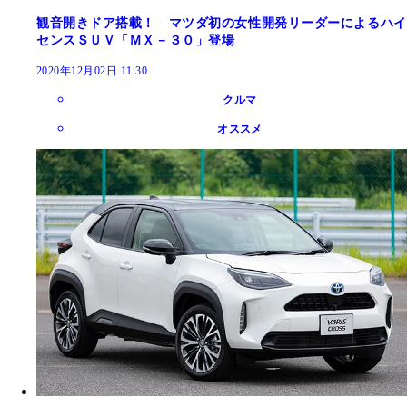
観音開きドア搭載！ マツダ初の女性開発リーダーによるハイ
センスＳＵＶ「ＭＸ－３０」登場
2020年12月02日 11:30
クルマ
オススメ