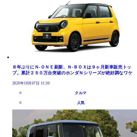
８年ぶりにＮ‐ＯＮＥ刷新、Ｎ‐ＢＯＸは９ヶ月新車販売トッ
プ。累計２５０万台突破のホンダＮシリーズが絶好調なワケ
2020年10月07日 11:30
クルマ
人気