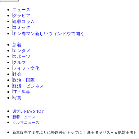
ニュース
グラビア
連載コラム
コミック
キン肉マン
新しいウィンドウで開く
新着
エンタメ
スポーツ
クルマ
ライフ・文化
社会
政治・国際
経済・ビジネス
IT・科学
写真
週プレNEWS TOP
新着ニュース
クルマニュース
新車販売で３年ぶりに軽以外がトップに！ 新王者ヤリスｖｓ絶対王者Ｎ