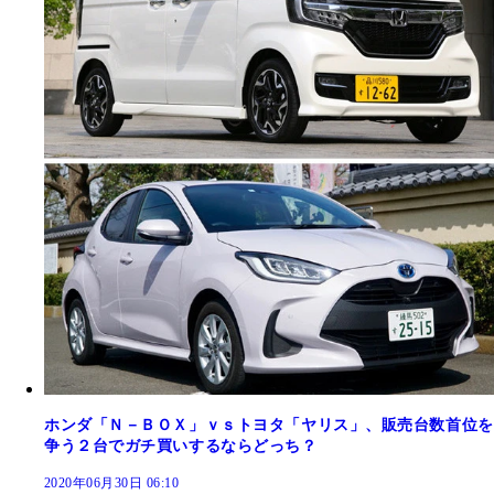
ホンダ「Ｎ－ＢＯＸ」ｖｓトヨタ「ヤリス」、販売台数首位を
争う２台でガチ買いするならどっち？
2020年06月30日 06:10