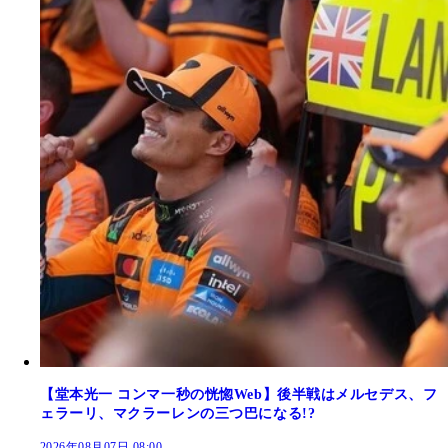
【堂本光一 コンマ一秒の恍惚Web】後半戦はメルセデス、フ
ェラーリ、マクラーレンの三つ巴になる!?
2026年08月07日 08:00