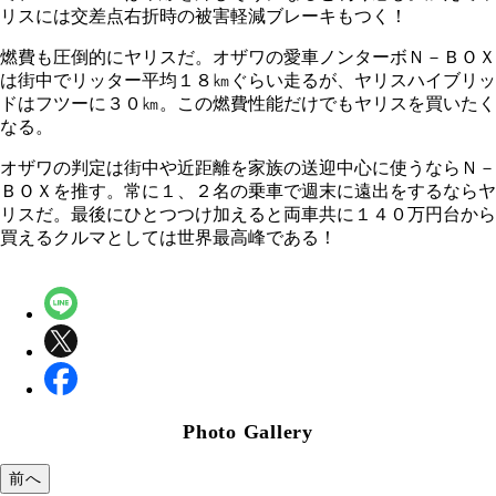
リスには交差点右折時の被害軽減ブレーキもつく！
燃費も圧倒的にヤリスだ。オザワの愛車ノンターボＮ－ＢＯＸ
は街中でリッター平均１８㎞ぐらい走るが、ヤリスハイブリッ
ドはフツーに３０㎞。この燃費性能だけでもヤリスを買いたく
なる。
オザワの判定は街中や近距離を家族の送迎中心に使うならＮ－
ＢＯＸを推す。常に１、２名の乗車で週末に遠出をするならヤ
リスだ。最後にひとつつけ加えると両車共に１４０万円台から
買えるクルマとしては世界最高峰である！
Photo Gallery
前へ