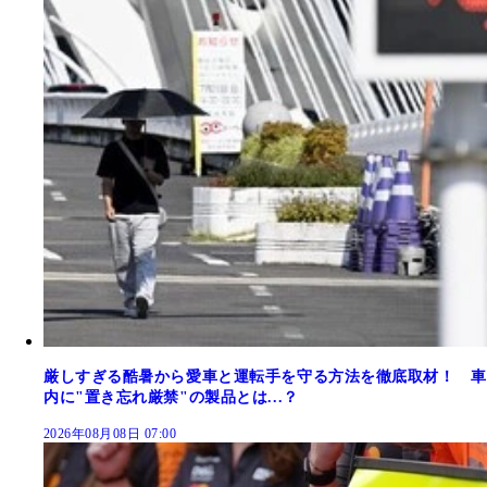
厳しすぎる酷暑から愛車と運転手を守る方法を徹底取材！ 車
内に"置き忘れ厳禁"の製品とは...？
2026年08月08日 07:00