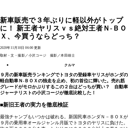
新車販売で３年ぶりに軽以外がトップ
に！ 新王者ヤリスｖｓ絶対王者Ｎ‐ＢＯ
Ｘ、今買うならどっち？
2020年11月10日 06:00 更新
取材・文・撮影／小沢コージ 撮影／本田雄士
クルマ
９月の新車販売ランキングでトヨタの登録車ヤリスがホンダの
軽自動車Ｎ‐ＢＯＸの独走を止め、初の首位に輝いた。売れ筋
グレードがモロかぶりするこの２台はどっちが買い？ 自動車
ジャーナリストの小沢コージが徹底比較した！
■新旧王者の実力を徹底検証
最強チャンプもいつかは破れる。新国民車ホンダＮ－ＢＯＸが
９月の乗用車オールジャンル月販でトヨタのヤリスに負けた。