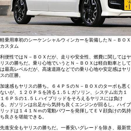
軽乗用車初のシーケンシャルウィンカーを装備したＮ－ＢＯＸ
カスタム
利便性ではＮ－ＢＯＸだが、走りや安全性、燃費に関してはヤ
リスの勝ちだ。乗り心地でいうとＮ－ＢＯＸは軽自動車として
は最高レベルだが、高速道路などでの乗り心地や安定感はヤリ
スの圧勝。
加速感もヤリスの勝ち。６４ＰＳのＮ－ＢＯＸのターボも悪く
ないが、１２０ＰＳを誇る１.５Ｌガソリン、システム出力１
１６ＰＳの１.５Ｌハイブリッドをそろえるヤリスには負け
る。ガソリンは出足から気持ち良くエンジンが回るし、ハイブ
リッドは１４１Ｎｍの電動パワーを発揮してＥＶ顔負けの気持
ち良さを堪能できる。
先進安全もヤリスの勝ちだ。一番安いグレードを除き、最新世