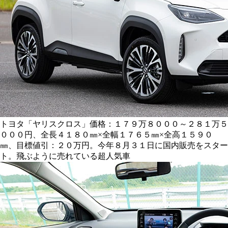
トヨタ「ヤリスクロス」価格：１７９万８０００～２８１万５
０００円、全長４１８０㎜×全幅１７６５㎜×全高１５９０
㎜、目標値引：２０万円。今年８月３１日に国内販売をスター
ト。飛ぶように売れている超人気車