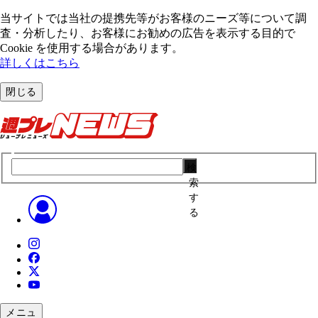
当サイトでは当社の提携先等がお客様のニーズ等について調
査・分析したり、お客様にお勧めの広告を表⽰する⽬的で
Cookie を使⽤する場合があります。
詳しくはこちら
閉じる
検
索
す
る
メニュ