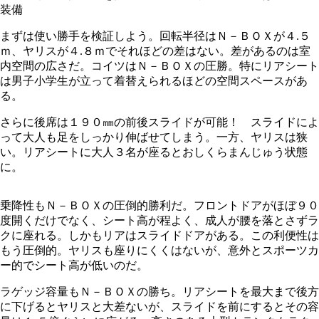
装備
まずは使い勝手を検証しよう。回転半径はＮ－ＢＯＸが４.５
ｍ、ヤリスが４.８ｍでそれほどの差はない。差があるのは室
内空間の広さだ。コイツはＮ－ＢＯＸの圧勝。特にリアシート
は男子小学生が立って着替えられるほどの空間スペースがあ
る。
さらに後席は１９０㎜の前後スライドが可能！ スライドによ
って大人も足をしっかり伸ばせてしまう。一方、ヤリスは狭
い。リアシートに大人３名が座るとおしくらまんじゅう状態
に。
乗降性もＮ－ＢＯＸの圧倒的勝利だ。フロントドアがほぼ９０
度開くだけでなく、シート高が程よく、成人が腰を落とさずラ
クに座れる。しかもリアはスライドドアがある。この利便性は
もう圧倒的。ヤリスも座りにくくはないが、意外とスポーツカ
ー的でシート高が低いのだ。
ラゲッジ容量もＮ－ＢＯＸの勝ち。リアシートを最大まで後方
に下げるとヤリスと大差ないが、スライドを前にするとその容