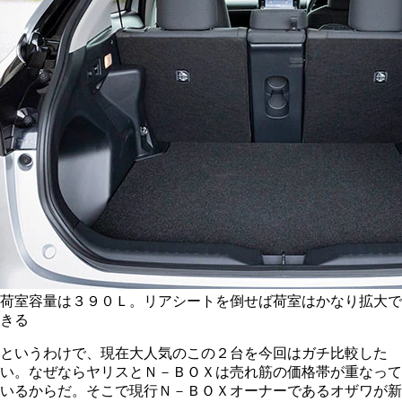
荷室容量は３９０Ｌ。リアシートを倒せば荷室はかなり拡大で
きる
というわけで、現在大人気のこの２台を今回はガチ比較した
い。なぜならヤリスとＮ－ＢＯＸは売れ筋の価格帯が重なって
いるからだ。そこで現行Ｎ－ＢＯＸオーナーであるオザワが新