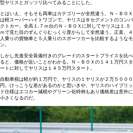
型ヤリスとガッツリ比べてみることにした。
とはいえ、そもそも両車はカテゴリーが全然違う。Ｎ－ＢＯＸ
は軽スーパーハイトワゴンで、ヤリスはＢセグメントのコンパ
クトカー。全高１.７ｍ台のＮ－ＢＯＸに対してヤリスは１.５
ｍで見た目のずんぐりむっくり度からして全然違う。正直、４
人乗りの貨物車と５人乗りのスポーツカーを比較するようなモ
ン。
しかし先進安全装備付きのグレードのスタートプライスを比べ
ると、価格が近いことがわかる。Ｎ－ＢＯＸの１４１万円スタ
ートに対してヤリスは１４５万円スタート。
自動車税は軽が約１万円で、ヤリスの１
ヤリス
が２万５０００
円。けっこうな差があるのかと思いきや、ヤリスのハイブリッ
ド仕様はエコカー減税やグリーン化特例もあり価格差は意外に
小さくなるのだ。