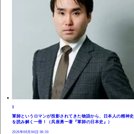
1
軍師というロマンが投影されてきた物語から、日本人の精神史
を読み解く一冊！（呉座勇一著『軍師の日本史』）
2026年08月04日 06:30