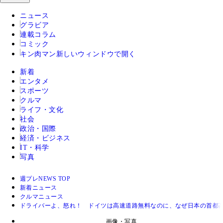
ニュース
グラビア
連載コラム
コミック
キン肉マン
新しいウィンドウで開く
新着
エンタメ
スポーツ
クルマ
ライフ・文化
社会
政治・国際
経済・ビジネス
IT・科学
写真
週プレNEWS TOP
新着ニュース
クルマニュース
ドライバーよ、怒れ！ ドイツは高速道路無料なのに、なぜ日本の首都
画像・写真