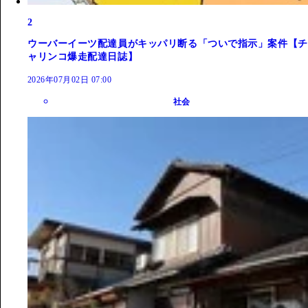
2
ウーバーイーツ配達員がキッパリ断る「ついで指示」案件【チ
ャリンコ爆走配達日誌】
2026年07月02日 07:00
社会