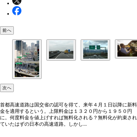
前へ
竹花寿実氏
「速度無制限」としても有名なドイツのアウトバー
スイスの高速料金は一括前払い。年間通行券「ヴィ
全区間無料だが、実は１９９５年から１２ｔ以上、
ット」はガソリンスタンドやサービスエリアなどで
１５年から７.５ｔ以上の大型トラックは有料に
できる。これがあれば高速道路は乗り放題に
次へ
首都高速道路は国交省の認可を得て、来年４月１日以降に新料
金を適用するという。上限料金は１３２０円から１９５０円
に。何度料金を値上げすれば無料化される？無料化が約束され
ていたはずの日本の高速道路。しかし...