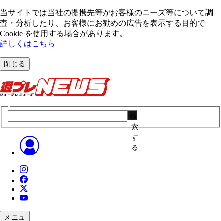
当サイトでは当社の提携先等がお客様のニーズ等について調
査・分析したり、お客様にお勧めの広告を表⽰する⽬的で
Cookie を使⽤する場合があります。
詳しくはこちら
閉じる
検
索
す
る
メニュ