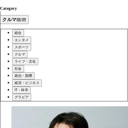
Category
クルマ
開/閉
総合
エンタメ
スポーツ
クルマ
ライフ・文化
社会
政治・国際
経済・ビジネス
IT・科学
グラビア