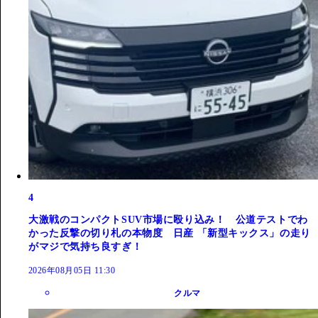
4
大激戦のコンパクトSUV市場に殴り込み！ 公道テストでわ
かった反撃の切り札の本物度 日産 「新型キックス」の走り
がマジで気持ち良すぎ！
2026年08月05日 11:30
クルマ