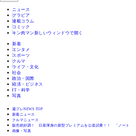
ニュース
グラビア
連載コラム
コミック
キン肉マン
新しいウィンドウで開く
新着
エンタメ
スポーツ
クルマ
ライフ・文化
社会
政治・国際
経済・ビジネス
IT・科学
写真
週プレNEWS TOP
新着ニュース
クルマニュース
販売絶好調！ 日産渾身の新型プレミアムを公道試乗！！ 「ノート 
画像・写真