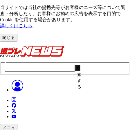
当サイトでは当社の提携先等がお客様のニーズ等について調
査・分析したり、お客様にお勧めの広告を表⽰する⽬的で
Cookie を使⽤する場合があります。
詳しくはこちら
閉じる
検
索
す
る
メニュ