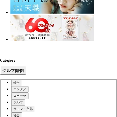
Category
クルマ
開/閉
総合
エンタメ
スポーツ
クルマ
ライフ・文化
社会