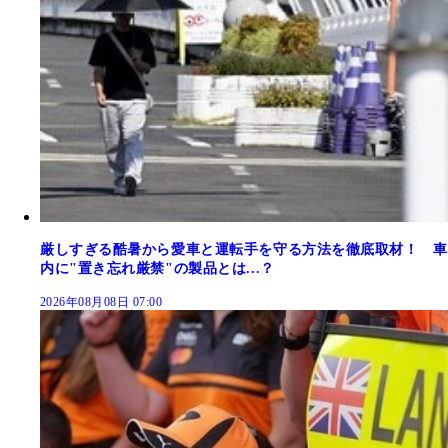
厳しすぎる酷暑から愛車と運転手を守る方法を徹底取材！ 車
内に"置き忘れ厳禁"の製品とは...？
2026年08月08日 07:00