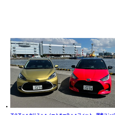
アクアｖｓヤリスｖｓノートオーラｖｓフィット。国産コンパ