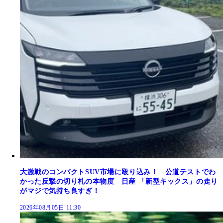
大激戦のコンパクトSUV市場に殴り込み！ 公道テストでわ
かった反撃の切り札の本物度 日産 「新型キックス」の走り
がマジで気持ち良すぎ！
2026年08月05日 11:30