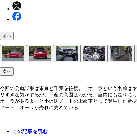
前へ
日産 ノート オーラ 価格：２６１万３００～２
ボディサイズは全長４０４５ｍｍ×全幅１７３５ｍ
リアのポイントは左右のテールランプをつなげたデ
全車オーディオレス状態が標準となっている。ちな
１.２リットルの発電用エンジンにモーターを組み
オプションのＢＯＳＥサウンドシステムは、ヘッド
今回の公道試乗は東京と千葉を往復。「オーラとい
次へ
万７９００円 発売：２０２１年８月 値引き：１
高１５２５ｍｍ。３ナンバー化した
ン。ワンランク上の存在感がある
ナビ画面は９インチと大きい
る。静かで力強い走りが自慢だ
トにスピーカーを備える。画期的
前はヤリすぎな気がするが、日産の意図はわかる。
円 リセールバリュー：Ｃ フロントはオーラ専用
にも走りにもオーラがあるよ」と小沢氏
今回の公道試乗は東京と千葉を往復。「オーラという名前はヤ
ザイン。小さなＶモーションと薄型ＬＥＤヘッドラ
リすぎな気がするが、日産の意図はわかる。室内にも走りにも
を採用。上級感のある顔面だ
オーラがあるよ」と小沢氏ノートの上級車として誕生した新型
ノート オーラが売れに売れている...
この記事を読む