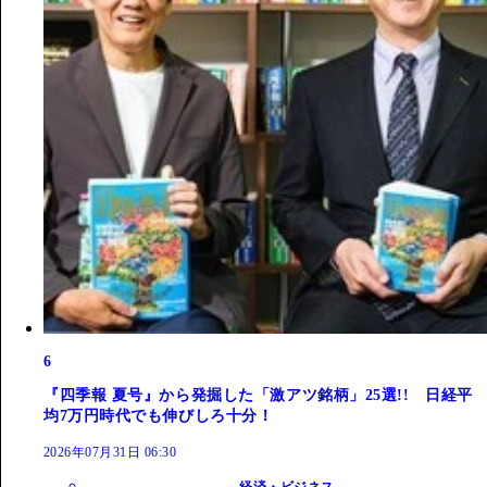
6
『四季報 夏号』から発掘した「激アツ銘柄」25選!! 日経平
均7万円時代でも伸びしろ十分！
2026年07月31日 06:30