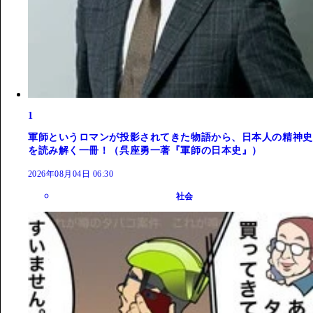
1
軍師というロマンが投影されてきた物語から、日本人の精神史
を読み解く一冊！（呉座勇一著『軍師の日本史』）
2026年08月04日 06:30
社会