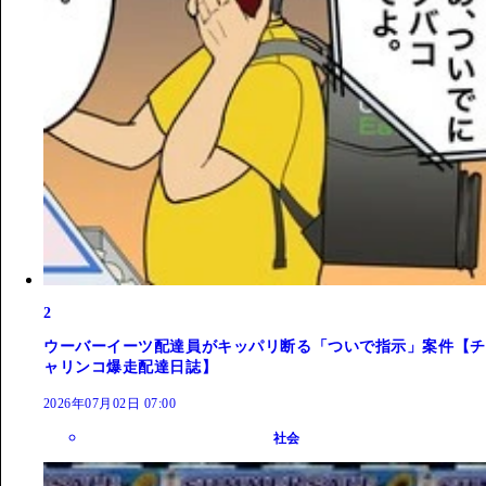
2
ウーバーイーツ配達員がキッパリ断る「ついで指示」案件【チ
ャリンコ爆走配達日誌】
2026年07月02日 07:00
社会