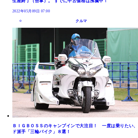
生産終了（合掌）。 すでに中古価格は沸騰中！
2022年05月09日 07:00
クルマ
ＢＩＧＢＯＳＳのキャンプインで大注目！ 一度は乗りたい、
ド派手「三輪バイク」８選！