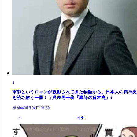
1
軍師というロマンが投影されてきた物語から、日本人の精神史
を読み解く一冊！（呉座勇一著『軍師の日本史』）
2026年08月04日 06:30
社会