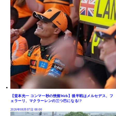
【堂本光一 コンマ一秒の恍惚Web】後半戦はメルセデス、フ
ェラーリ、マクラーレンの三つ巴になる!?
2026年08月07日 08:00