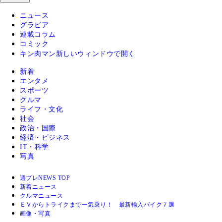
ニュース
グラビア
連載コラム
コミック
キン肉マン
新しいウィンドウで開く
新着
エンタメ
スポーツ
クルマ
ライフ・文化
社会
政治・国際
経済・ビジネス
IT・科学
写真
週プレNEWS TOP
新着ニュース
クルマニュース
ＥＶからトライクまで一気乗り！ 最新輸入バイク７選
画像・写真