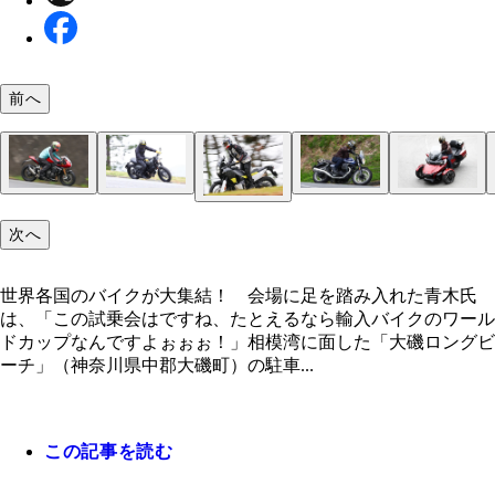
前へ
【第１位】「ＢＭＷ ＣＥ‐０４」４月２２日に発
１０.２５インチのＴＦＴ液晶ディスプレイは、メ
ＢＭＷ自慢のＥＶ「ｉ３」の充電技術を採用してい
ＥＴＣ２.０の車載器、グリップヒーター、シート
【第２位】「ハーレーダビッドソン ＣＶＯロード
【第３位】「ＫＴＭ １２９０ スーパーデューク
【第４位】「トライアンフ スピードトリプル１２
【第５位】「ドゥカティ スクランブラー・ナイト
【第７位】「モト・グッツィ Ｖ７スペシャル」昨
【注目の１台】「カンナム スパイダーＲＴ」カナ
会場に足を踏み入れた青木氏は、「この試乗会はで
次へ
ったＢＭＷ自慢の電動スクーター。お値段は１６１
のほかナビ画面を表示できる。スマホとの連携も可
公共の充電ステーションでの充電が可能となってい
ー、デイランニングライトなどを標準装備する
イド」ド迫力のデュアルＬＥＤヘッドランプとフレ
ヴォ」今年３月発売。フラッグシップ「１２９０ 
ＲＲ」今年、創立１２０周年を迎えた「トライアン
ト」カフェレーサースタイルの新しいフラットシー
創業１００周年を迎えたイタリアのモト・グッツィ
スノーモービルや水上バイクなどを開発してきたＢ
ね、たとえるなら輸入バイクのワールドカップなん
【第６位】「ハスクバーナ モーターサイクルズ 
円。近未来的にも程があるデザインが話題！
マウントしたシャークノーズフェアリング。価格は
パーデュークＲ」の電子制御を強化。サスも専用に
の最新モデルはレトロなカフェスタイル。価格２２
標準装備し、乗員に快適な乗り心地を提供。価格は
７は名門ブランドの主力モデル。価格１３２万円
社が造った問答無用の三輪クルーザー。価格は３７
よぉぉぉ！」
デン９０１」ハスクバーナがぶっ放した新型アドベ
６万７８００円（！）
格２４９万９０００円
５０００円
８万９０００円
１５００円～
世界各国のバイクが大集結！ 会場に足を踏み入れた青木氏
ャー。今年３月から日本でのデリバリーを開始。価
は、「この試乗会はですね、たとえるなら輸入バイクのワール
７４万５０００円
ドカップなんですよぉぉぉ！」相模湾に面した「大磯ロングビ
ーチ」（神奈川県中郡大磯町）の駐車...
この記事を読む