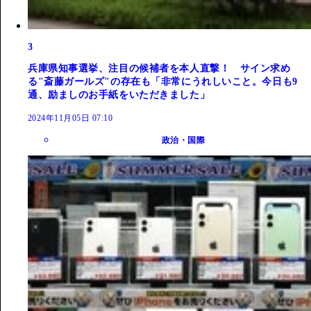
3
兵庫県知事選挙、注目の候補者を本人直撃！ サイン求め
る"斎藤ガールズ"の存在も「非常にうれしいこと。今日も9
通、励ましのお手紙をいただきました」
2024年11月05日 07:10
政治・国際