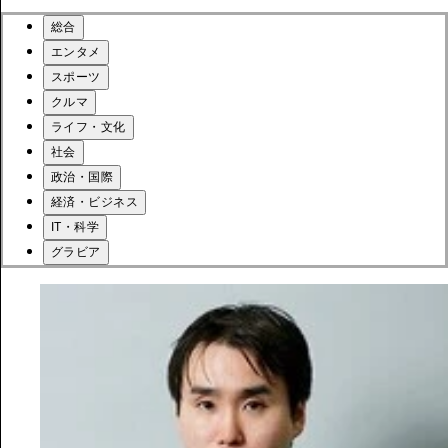
総合
エンタメ
スポーツ
クルマ
ライフ・文化
社会
政治・国際
経済・ビジネス
IT・科学
グラビア