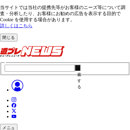
当サイトでは当社の提携先等がお客様のニーズ等について調
査・分析したり、お客様にお勧めの広告を表⽰する⽬的で
Cookie を使⽤する場合があります。
詳しくはこちら
閉じる
検
索
す
る
メニュ