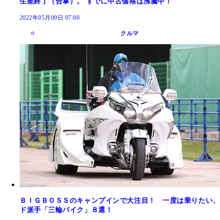
生産終了（合掌）。 すでに中古価格は沸騰中！
2022年05月09日 07:00
クルマ
ＢＩＧＢＯＳＳのキャンプインで大注目！ 一度は乗りたい、
ド派手「三輪バイク」８選！