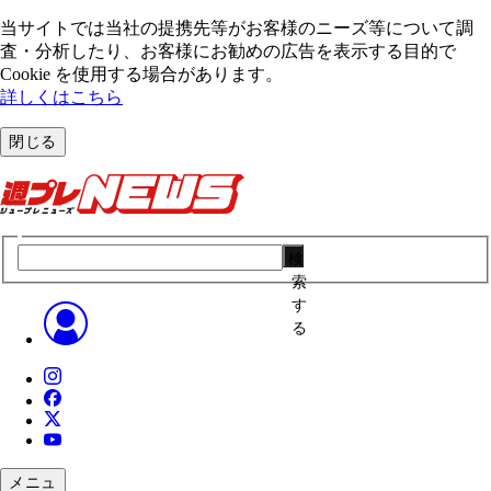
当サイトでは当社の提携先等がお客様のニーズ等について調
査・分析したり、お客様にお勧めの広告を表⽰する⽬的で
Cookie を使⽤する場合があります。
詳しくはこちら
閉じる
検
索
す
る
メニュ