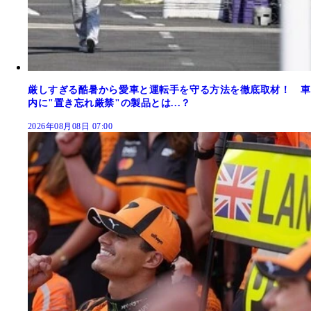
厳しすぎる酷暑から愛車と運転手を守る方法を徹底取材！ 車
内に"置き忘れ厳禁"の製品とは...？
2026年08月08日 07:00