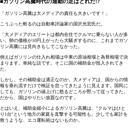
■ガソリン高騰時代の通勤の足はどれだ!?
「ガソリン高騰は大メディアの責任も大きいです！」
こうぶった斬るのは自動車評論家の国沢光宏氏だ。
「大メディアのエリートは都内在住でクルマに乗らない人が多
い。卵の価格が10円上がったら大騒ぎするのに、これまでガソ
リン高騰には見向きもしてこなかった。
例えばガソリンの仕入れ相場は中東の原油相場と為替相場で決
まります。単純な話です。そこに国の補助金が投入されてき
た。
しかし、その補助金は適正なのか。大メディアは、国からの情
報を垂れ流すだけで検証を怠ってきたように見えます。国民に
しても、ガソリンの値上げに怒るどころか黙って従ってきた。
だから、国はやりたい放題なのです」
とはいえ、補助金縮小によるガソリン高騰は、"クルマはひと
り1台"という地方の家庭を直撃する可能性も。少しでも家計を
救うような、エコ運転術はないものか。