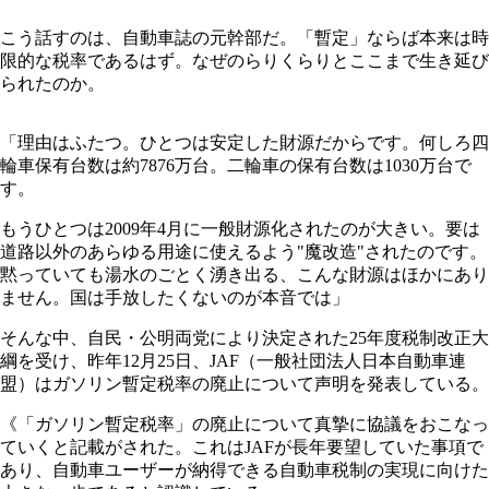
こう話すのは、自動車誌の元幹部だ。「暫定」ならば本来は時
限的な税率であるはず。なぜのらりくらりとここまで生き延び
られたのか。
「理由はふたつ。ひとつは安定した財源だからです。何しろ四
輪車保有台数は約7876万台。二輪車の保有台数は1030万台で
す。
もうひとつは2009年4月に一般財源化されたのが大きい。要は
道路以外のあらゆる用途に使えるよう"魔改造"されたのです。
黙っていても湯水のごとく湧き出る、こんな財源はほかにあり
ません。国は手放したくないのが本音では」
そんな中、自民・公明両党により決定された25年度税制改正大
綱を受け、昨年12月25日、JAF（一般社団法人日本自動車連
盟）はガソリン暫定税率の廃止について声明を発表している。
《「ガソリン暫定税率」の廃止について真摯に協議をおこなっ
ていくと記載がされた。これはJAFが長年要望していた事項で
あり、自動車ユーザーが納得できる自動車税制の実現に向けた