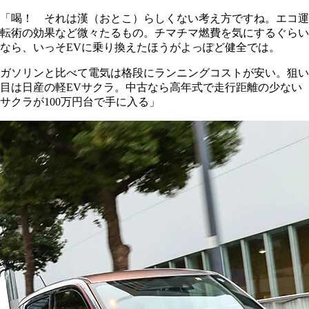
「喝！ それは漢（おとこ）らしくない考え方ですね。エコ運
転術の効果など微々たるもの。チマチマ燃費を気にするぐらい
なら、いっそEVに乗り換えたほうがよっぽど健全では。
ガソリンと比べて電気は格段にランニングコストが安い。狙い
目は日産の軽EVサクラ。中古なら高年式で走行距離の少ない
サクラが100万円台で手に入る」