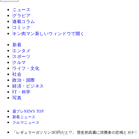
ニュース
グラビア
連載コラム
コミック
キン肉マン
新しいウィンドウで開く
新着
エンタメ
スポーツ
クルマ
ライフ・文化
社会
政治・国際
経済・ビジネス
IT・科学
写真
週プレNEWS TOP
新着ニュース
クルマニュース
「レギュラーガソリン185円だと!?」 歴史的高騰に消費者の悲鳴とガチ