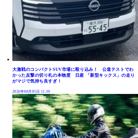
大激戦のコンパクトSUV市場に殴り込み！ 公道テストでわ
かった反撃の切り札の本物度 日産 「新型キックス」の走り
がマジで気持ち良すぎ！
2026年08月05日 11:30