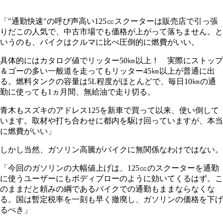
「"通勤快速"の呼び声高い125㏄スクーターは販売店で引っ張
りだこの人気で、中古市場でも価格が上がって落ちません。と
いうのも、バイクはクルマに比べ圧倒的に燃費がいい。
具体的にはカタログ値でリッター50㎞以上！ 実際にストップ
＆ゴーの多い一般道を走ってもリッター45㎞以上が普通に出
る。燃料タンクの容量は5L程度がほとんどで、毎日10㎞の通
勤に使っても1ヵ月間、無給油で走り切る。
青木もスズキのアドレス125を新車で買って以来、使い倒して
います。取材や打ち合わせに都内を駆け回っていますが、本当
に燃費がいい」
しかし当然、ガソリン高騰がバイクに無関係なわけではない。
「今回のガソリンの大幅値上げは、125㏄のスクーターを通勤
に使うユーザーにもボディブローのように効いてくるはず。こ
のままだと頼みの綱であるバイクでの通勤もままならなくな
る。国は暫定税率を一刻も早く撤廃し、ガソリンの価格を下げ
るべき」