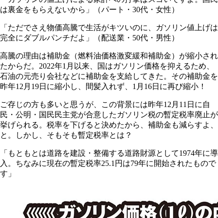
は裏金をもらえないから」（パート・30代・女性）
「ただでさえ物価高騰で生活がキツいのに、ガソリン値上げは
完全にダブルパンチだよ」（配送業・50代・男性）
高騰の理由は補助金（燃料油価格激変緩和補助金）が縮小され
たからだ。2022年1月以来、国はガソリン価格を抑えるため、
石油の元売り会社などに補助金を支給してきた。その補助金を
昨年12月19日に縮小し、間髪入れず、1月16日に再び縮小！
ご存じの方も多いと思うが、この背景には昨年12月11日に自
民・公明・国民民主党が合意したガソリン税の暫定税率廃止が
挙げられる。税率を下げると決めたから、補助金も減らすよ、
と。しかし、そもそも暫定税率とは？
「もともとは道路を建設・整備する道路財源として1974年に導
入。ちなみに現在の暫定税率25.1円は79年に開始されたもので
す」