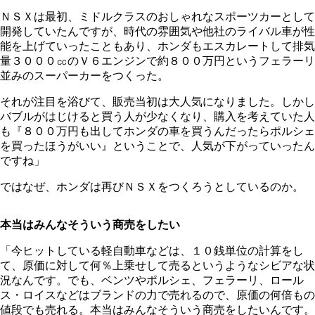
ＮＳＸは最初、ミドルクラスのおしゃれなスポーツカーとして
開発していたんですが、時代の雰囲気や他社のライバル車が性
能を上げていったこともあり、ホンダもエスカレートして排気
量３０００㏄のＶ６エンジンで約８００万円というフェラーリ
並みのスーパーカーをつくった。
それが注目を浴びて、販売当初は大人気になりました。しかし
バブルがはじけると買う人が少なくなり、購入を考えていた人
も『８００万円も出してホンダの車を買うんだったらポルシェ
を買ったほうがいい』ということで、人気が下がっていったん
ですね」
ではなぜ、ホンダは再びＮＳＸをつくろうとしているのか。
本当はみんなそういう商売をしたい
「今ヒットしている軽自動車などは、１０銭単位の計算をし
て、原価に対して何％上乗せして売るというようなシビアな状
況なんです。でも、ベンツやポルシェ、フェラーリ、ロール
ス・ロイスなどはブランドの力で売れるので、原価の何倍もの
値段でも売れる。本当はみんなそういう商売をしたいんです。