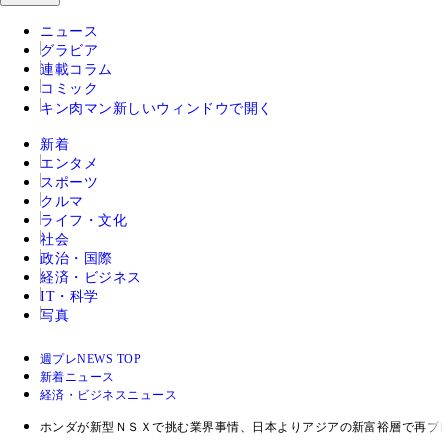
ニュース
グラビア
連載コラム
コミック
キン肉マン
新しいウィンドウで開く
新着
エンタメ
スポーツ
クルマ
ライフ・文化
社会
政治・国際
経済・ビジネス
IT・科学
写真
週プレNEWS TOP
新着ニュース
経済・ビジネスニュース
ホンダが新型ＮＳＸで挑む業界事情、日本よりアジアの新富裕層で再ブ