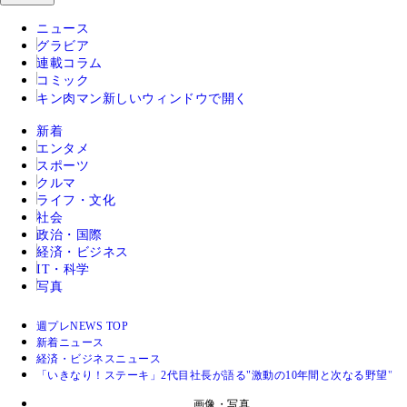
ニュース
グラビア
連載コラム
コミック
キン肉マン
新しいウィンドウで開く
新着
エンタメ
スポーツ
クルマ
ライフ・文化
社会
政治・国際
経済・ビジネス
IT・科学
写真
週プレNEWS TOP
新着ニュース
経済・ビジネスニュース
「いきなり！ステーキ」2代目社長が語る"激動の10年間と次なる野望"
画像・写真