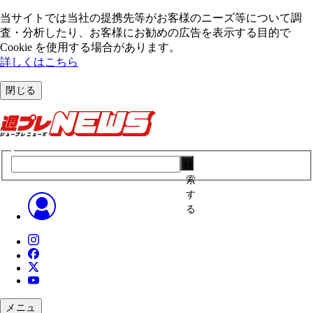
当サイトでは当社の提携先等がお客様のニーズ等について調
査・分析したり、お客様にお勧めの広告を表⽰する⽬的で
Cookie を使⽤する場合があります。
詳しくはこちら
閉じる
検
索
す
る
メニュ