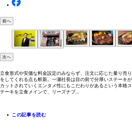
前へ
食べた肉のグラム数に応じて、お得なサービスを受
7月24日までの期間限定で販売されているイチボス
1g11円でオーダーカットに対応しているリブロー
れる肉マイレージシステム。中には月1万gを食べ
いきなりステーキの定番メニューといえばワイルド
次へ
150g1290円（税込）。牛1頭から2㎏しか取れない
ーキ。イチボやワイルドステーキに比べるとやや高
もいるらしい……
ーキ150g1090円（税込）。使用部位は肩ロースで
立食形式や安価な料金設定のみならず、注文に応じ
「いきなり！ステーキ」かつて大ブームを巻き起こ
一瀬健作社長
位だ！
が、お値段以上の肉厚感を堪能できる
な高コスパを誇っている
り売りをしてくれる点も斬新。一瀬社長は目の前で
経営危機で店舗数は激減
立食形式や安価な料金設定のみならず、注文に応じた量り売り
いステーキがカットされていくエンタメ性にもこだ
をしてくれる点も斬新。一瀬社長は目の前で分厚いステーキが
があるという
カットされていくエンタメ性にもこだわりがあるという本格ス
テーキを立食メインで、リーズナブ...
この記事を読む