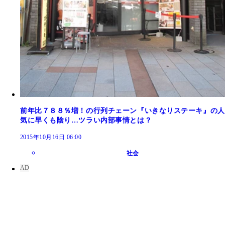
前年比７８８％増！の行列チェーン『いきなりステーキ』の人
気に早くも陰り…ツラい内部事情とは？
2015年10月16日 06:00
社会