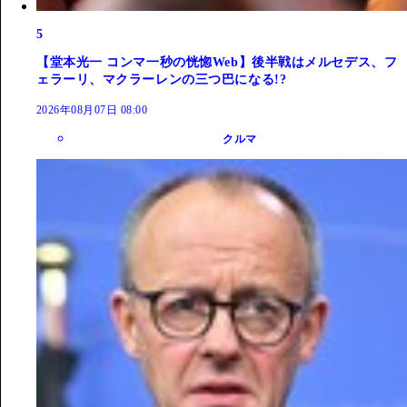
5
【堂本光一 コンマ一秒の恍惚Web】後半戦はメルセデス、フ
ェラーリ、マクラーレンの三つ巴になる!?
2026年08月07日 08:00
クルマ