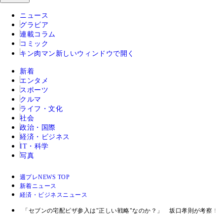
ニュース
グラビア
連載コラム
コミック
キン肉マン
新しいウィンドウで開く
新着
エンタメ
スポーツ
クルマ
ライフ・文化
社会
政治・国際
経済・ビジネス
IT・科学
写真
週プレNEWS TOP
新着ニュース
経済・ビジネスニュース
「セブンの宅配ピザ参入は"正しい戦略"なのか？」 坂口孝則が考察！