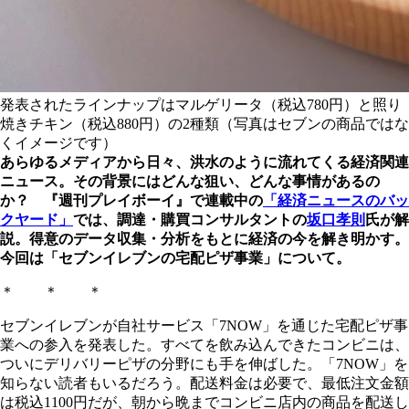
発表されたラインナップはマルゲリータ（税込780円）と照り
焼きチキン（税込880円）の2種類（写真はセブンの商品ではな
くイメージです）
あらゆるメディアから日々、洪水のように流れてくる経済関連
ニュース。その背景にはどんな狙い、どんな事情があるの
か？ 『週刊プレイボーイ』で連載中の
「経済ニュースのバッ
クヤード」
では、調達・購買コンサルタントの
坂口孝則
氏が解
説。得意のデータ収集・分析をもとに経済の今を解き明かす。
今回は「セブンイレブンの宅配ピザ事業」について。
＊ ＊ ＊
セブンイレブンが自社サービス「7NOW」を通じた宅配ピザ事
業への参入を発表した。すべてを飲み込んできたコンビニは、
ついにデリバリーピザの分野にも手を伸ばした。「7NOW」を
知らない読者もいるだろう。配送料金は必要で、最低注文金額
は税込1100円だが、朝から晩までコンビニ店内の商品を配送し