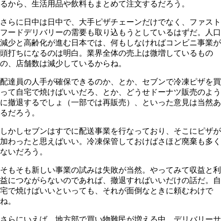
るから、生活用品や飲料もまとめて注文するだろう。
さらに日中は日中で、大手ピザチェーンだけでなく、ファスト
フードデリバリーの需要も取り込もうとしているはずだ。人口
減少と高齢化が進む日本では、何もしなければコンビニ事業が
頭打ちになるのは明白。業界全体の売上は微増しているもの
の、店舗数は減少しているからね。
配達員の人手が確保できるのか、とか、セブンで冷凍ピザを買
って自宅で焼けばいいだろ、とか、どうせドーナツ販売のよう
に撤退するでしょ（一部では再販売）、といった意見は当然あ
るだろう。
しかしセブンはすでに配送事業を行なっており、そこにピザが
加わったと思えばいい。冷凍保管しておけばさほど廃棄も多く
ないだろう。
そもそも新しい事業の試みは失敗が当然。やってみて収益と利
益につながらないのであれば、撤退すればいいだけの話だ。自
宅で焼けばいいといっても、それが面倒なときに頼むわけで
ね。
さらにいえば、地方部で買い物難民が増える中、デリバリーサ