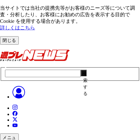
当サイトでは当社の提携先等がお客様のニーズ等について調
査・分析したり、お客様にお勧めの広告を表⽰する⽬的で
Cookie を使⽤する場合があります。
詳しくはこちら
閉じる
検
索
す
る
メニュ