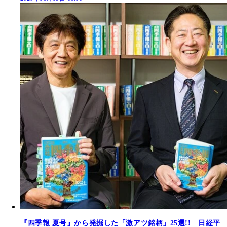
『四季報 夏号』から発掘した「激アツ銘柄」25選!! 日経平