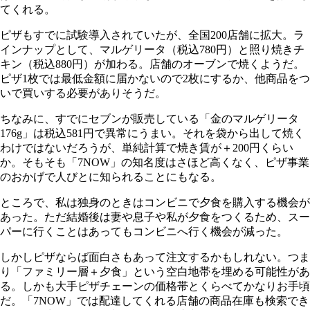
てくれる。
ピザもすでに試験導入されていたが、全国200店舗に拡大。ラ
インナップとして、マルゲリータ（税込780円）と照り焼きチ
キン（税込880円）が加わる。店舗のオーブンで焼くようだ。
ピザ1枚では最低金額に届かないので2枚にするか、他商品をつ
いで買いする必要がありそうだ。
ちなみに、すでにセブンが販売している「金のマルゲリータ
176g」は税込581円で異常にうまい。それを袋から出して焼く
わけではないだろうが、単純計算で焼き賃が＋200円くらい
か。そもそも「7NOW」の知名度はさほど高くなく、ピザ事業
のおかげで人びとに知られることにもなる。
ところで、私は独身のときはコンビニで夕食を購入する機会が
あった。ただ結婚後は妻や息子や私が夕食をつくるため、スー
パーに行くことはあってもコンビニへ行く機会が減った。
しかしピザならば面白さもあって注文するかもしれない。つま
り「ファミリー層＋夕食」という空白地帯を埋める可能性があ
る。しかも大手ピザチェーンの価格帯とくらべてかなりお手頃
だ。「7NOW」では配達してくれる店舗の商品在庫も検索でき