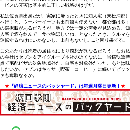
ービスの充実は基本的に正しい戦略のはずだ。
私は佐賀県出身だが、実家に帰ったときに知人宅（東松浦郡）
へ行くと、ウーバーイーツも出前館も使えない。都心部は多く
の選択肢があるだろうが、地方では一定の需要が見込める。知
人宅で酒を飲んで、食べ物ほしいね、となったとき、クルマを
運転するわけにいかないし、出前もないし......と困り果てる。
このあたりは読者の居住地により感想が異なるだろう。なお私
の会社はセブン＆アイグループ本社の近くなのに、当稿執筆時
点で宅配ピザの対象地域外だ。自宅も対象外だった。あとは味
しだいか。セブンはキッサ（喫茶＝コーヒー）に続いてピッツ
ァも奪取なるか。
★
『経済ニュースのバックヤード』は毎週月曜日更新！
★