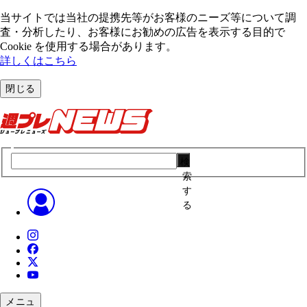
当サイトでは当社の提携先等がお客様のニーズ等について調
査・分析したり、お客様にお勧めの広告を表⽰する⽬的で
Cookie を使⽤する場合があります。
詳しくはこちら
閉じる
検
索
す
る
メニュ