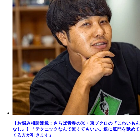
【お悩み相談連載：さらば青春の光・東ブクロの『こわいもん
なし』】「テクニックなんて無くてもいい。逆に肛門を舐めて
くる方が引きます」