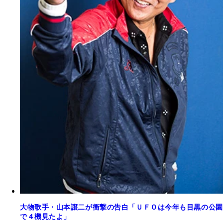
大物歌手・山本譲二が衝撃の告白「ＵＦＯは今年も目黒の公園
で４機見たよ」