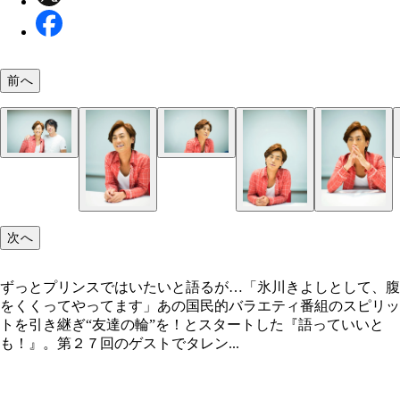
前へ
撮影時は自ら「肩を組むのがいいんじゃないですか
撮影時は自ら「肩を組むのがいいんじゃないですか
と、ここでも弟キャラを発揮してくれた氷川さん
と、ここでも弟キャラを発揮してくれた氷川さん
次へ
ずっとプリンスではいたいと語るが…「氷川きよしとして、腹
をくくってやってます」あの国民的バラエティ番組のスピリッ
トを引き継ぎ“友達の輪”を！とスタートした『語っていいと
も！』。第２７回のゲストでタレン...