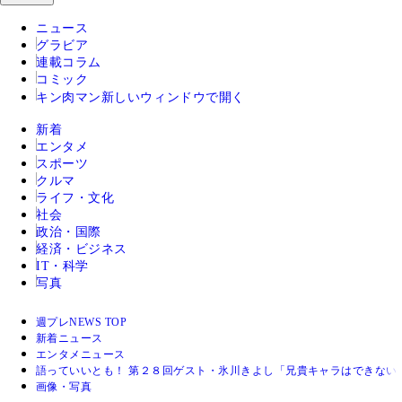
ニュース
グラビア
連載コラム
コミック
キン肉マン
新しいウィンドウで開く
新着
エンタメ
スポーツ
クルマ
ライフ・文化
社会
政治・国際
経済・ビジネス
IT・科学
写真
週プレNEWS TOP
新着ニュース
エンタメニュース
語っていいとも！ 第２８回ゲスト・氷川きよし「兄貴キャラはできない
画像・写真