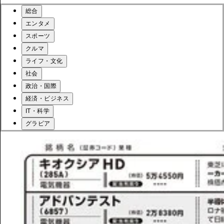
総合
エンタメ
スポーツ
クルマ
ライフ・文化
社会
政治・国際
経済・ビジネス
IT・科学
グラビア