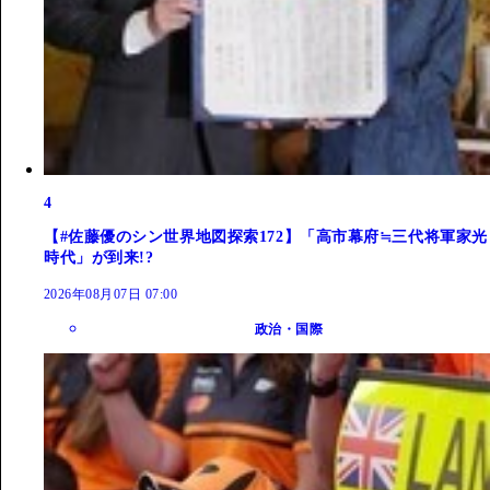
4
【#佐藤優のシン世界地図探索172】「高市幕府≒三代将軍家光
時代」が到来!?
2026年08月07日 07:00
政治・国際