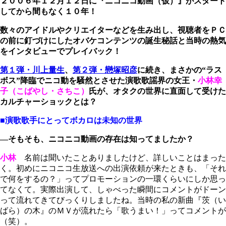
２００６年１２月１２日に『ニコニコ動画（仮）』がスタート
してから間もなく１０年！
数々のアイドルやクリエイターなどを生み出し、視聴者をＰＣ
の前に釘づけにしたオバケコンテンツの誕生秘話と当時の熱気
をインタビューでプレイバック！
第１弾・川上量生
、
第２弾・
戀塚昭彦
に続き、まさかの“ラス
ボス”降臨でニコ動を騒然とさせた演歌歌謡界の女王・
小林幸
子（こばやし・さちこ）
氏が、オタクの世界に直面して受けた
カルチャーショックとは？
■演歌歌手にとってボカロは未知の世界
―そもそも、ニコニコ動画の存在は知ってましたか？
小林
名前は聞いたことありましたけど、詳しいことはまった
く。初めにニコニコ生放送への出演依頼が来たときも、「それ
で何をするの？」ってプロモーションの一環くらいにしか思っ
てなくて。実際出演して、しゃべった瞬間にコメントがドーン
って流れてきてびっくりしましたね。当時の私の新曲『茨（い
ばら）の木』のＭＶが流れたら「歌うまい！」ってコメントが
（笑）。