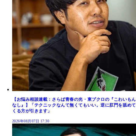
【お悩み相談連載：さらば青春の光・東ブクロの『こわいもん
なし』】「テクニックなんて無くてもいい。逆に肛門を舐めて
くる方が引きます」
2026年08月07日 17:30