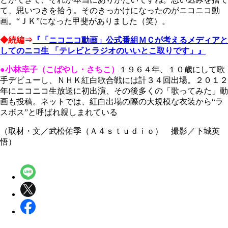
て、思いつきを拾う。そのきっかけになったのがニコニコ動
画。“ＪＫ”になった甲斐がありました（笑）。
◆続編⇒
『「ニコニコ動画」公式番組ＭＣが考えるメディアと
してのニコ生 「テレビとラジオのいいとこ取りです」』
●小林幸子（こばやし・さちこ）
１９６４年、１０歳にして歌
手デビューし、ＮＨＫ紅白歌合戦には計３４回出場。２０１２
年にニコニコ生放送に初出演、その後多くの「歌ってみた」動
画も投稿。ネットでは、紅白出場の際の大規模な衣装から“ラ
スボス”と呼ばれ親しまれている
（取材・文／武松佑季（Ａ４ｓｔｕｄｉｏ） 撮影／下城英
悟）