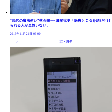
“現代の魔法使い”落合陽一×瀬尾拡史「医療とＣＧを結び付け
られる人が全然いない」
2016年11月21日 06:00
IT・科学