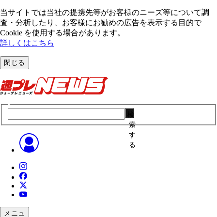
当サイトでは当社の提携先等がお客様のニーズ等について調
査・分析したり、お客様にお勧めの広告を表⽰する⽬的で
Cookie を使⽤する場合があります。
詳しくはこちら
閉じる
検
索
す
る
メニュ