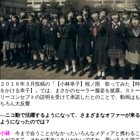
２０１６年３月投稿の『【小林幸子】桜ノ雨 歌ってみた【時
をかける幸子】』では、まさかのセーラー服姿を披露。ストー
リーコンセプトの説明を受けて承諾したとのことで、動画はも
ちろん大反響
―ニコ動で活躍するようになって、さまざまなオファーが来る
ようになったのでは？
小林
今まで会うことがなかったいろんなメディアと携わるこ
とができて、それが本当にありがたいですね。思い込みを捨て