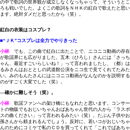
の中で歌詞の世界観が成立しなくなっちゃって、そういうとこ
ろも戦いでした。よくこの歌詞をＮＨＫの紅白で歌えたと思い
ます。絶対ダメだと思ったから（笑）。
紅白の衣装はコスプレ？
■“ＪＫ”コスプレは全力でやりきった
小林
でも、この曲で紅白に出たことで、ニコニコ動画の存在
が歌謡界にも広がりました。五木（ひろし）さんには「さっち
ゃん、最近すごいらしいね！」って言われましたし、（都）は
るみさんはおととしの武道館公演をニコ生で見てくれてたみた
い。みのもんたさんにはニコニコ動画がなんなのかを説明する
のがすごく大変でした（笑）。
―確かに難しそう（笑）。
小林
歌謡ファンへの架け橋にもなれたと思います。コンサー
トの物販でもおじいちゃんおばあちゃん世代の人から「ラスボ
スの曲ください」って言われるみたい（笑）。たぶん子供やお
孫さんから頼まれるんでしょう。反対に、若いコがおじいちゃ
んのためにコミケで私のＣＤを買ってくれて「これでばあちゃ