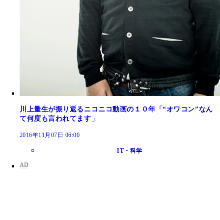
川上量生が振り返るニコニコ動画の１０年「“オワコン”なん
て何度も言われてます」
2016年11月07日 06:00
IT・科学