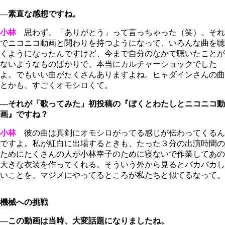
―素直な感想ですね。
小林
思わず、「ありがとう」って言っちゃった（笑）。それ
でニコニコ動画と関わりを持つようになって、いろんな曲を聴
くようになったんですけど、今まで自分のなかで聴いたことが
ないようなものばかりで、本当にカルチャーショックでした
よ。でもいい曲がたくさんありますよね。ヒャダインさんの曲
とかも、すごくオモシロくて。
―それが「歌ってみた」初投稿の『ぼくとわたしとニコニコ動
画』ですね？
小林
彼の曲は真剣にオモシロがってる感じが伝わってくるん
ですよ。私が紅白に出場するときも、たった３分の出演時間の
ためにたくさんの人が小林幸子のために寝ないで作業してあの
大きな衣装を作ってくれる。そういう外から見るとバカバカし
いことを、マジメにやってるところが私たちと似てるなって。
機械への挑戦
―この動画は当時、大変話題になりましたね。