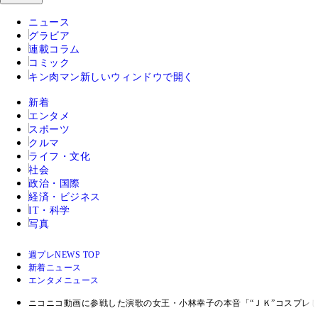
ニュース
グラビア
連載コラム
コミック
キン肉マン
新しいウィンドウで開く
新着
エンタメ
スポーツ
クルマ
ライフ・文化
社会
政治・国際
経済・ビジネス
IT・科学
写真
週プレNEWS TOP
新着ニュース
エンタメニュース
ニコニコ動画に参戦した演歌の女王・小林幸子の本音「“ＪＫ”コスプレ