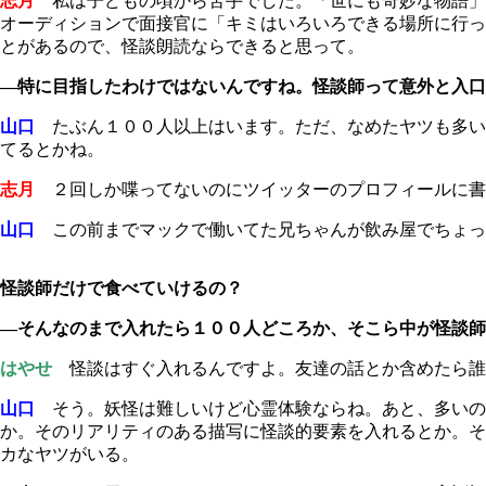
志月
私は子どもの頃から苦手でした。「世にも奇妙な物語」
オーディションで面接官に「キミはいろいろできる場所に行っ
とがあるので、怪談朗読ならできると思って。
―特に目指したわけではないんですね。怪談師って意外と入口
山口
たぶん１００人以上はいます。ただ、なめたヤツも多い
てるとかね。
志月
２回しか喋ってないのにツイッターのプロフィールに書
山口
この前までマックで働いてた兄ちゃんが飲み屋でちょっ
怪談師だけで食べていけるの？
―そんなのまで入れたら１００人どころか、そこら中が怪談師
はやせ
怪談はすぐ入れるんですよ。友達の話とか含めたら誰
山口
そう。妖怪は難しいけど心霊体験ならね。あと、多いの
か。そのリアリティのある描写に怪談的要素を入れるとか。そ
カなヤツがいる。