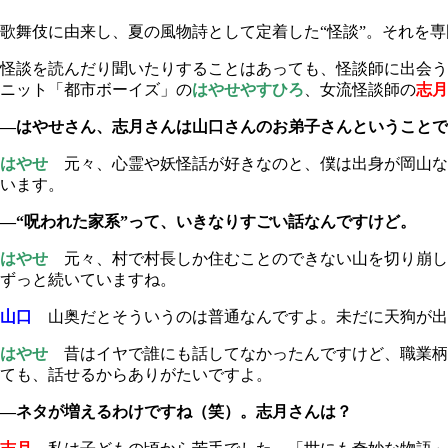
歌舞伎に由来し、夏の風物詩として定着した“怪談”。それを
怪談を読んだり聞いたりすることはあっても、怪談師に出会う
ニット「都市ボーイズ」の
はやせやすひろ
、女流怪談師の
志月
―はやせさん、志月さんは山口さんのお弟子さんということで
はやせ
元々、心霊や妖怪話が好きなのと、僕は出身が岡山なん
います。
―“呪われた家系”って、いきなりすごい話なんですけど。
はやせ
元々、村で村長しか住むことのできない山を切り崩し
ずっと続いていますね。
山口
山奥だとそういうのは普通なんですよ。未だに天狗が出
はやせ
昔はイヤで誰にも話してなかったんですけど、職業柄
ても、話せるからありがたいですよ。
―ネタが増えるわけですね（笑）。志月さんは？