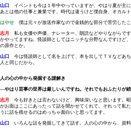
山口
イベントも今は１年中やっていますが、やはり夏が主に
あとは他の仕事と兼業です。時代は違うけど僕自身、オカルト
はやせ
僕は元々が放送作家なので金銭的な部分で苦労したこ
志月
私も女優や声優、ナレーター、朗読などやりながらです
かやってますね。怪談師としてはニッチな分野なんですけど、
の原作とか。
山口
今は怪談師として名を上げて、本を出してＴＶなどあち
人と同じだから。
人の心の中から発掘する謎解き
―やはり芸事の世界は厳しいんですね。それでもおふたりが続
志月
今も好きとは言わないけど、興味深いなと思います。昭
がお面はここにあったって話を聞かせてくれて。それって私た
うに話を残せるのはめっちゃ面白いと思ってます。
山口
いろんな話を発掘してきて話す。人の心の中から、資料