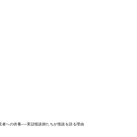
死者への供養──実話怪談師たちが怪談を語る理由