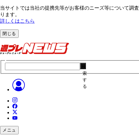
当サイトでは当社の提携先等がお客様のニーズ等について調査・
ります。
詳しくはこちら
閉じる
検
索
す
る
メニュ