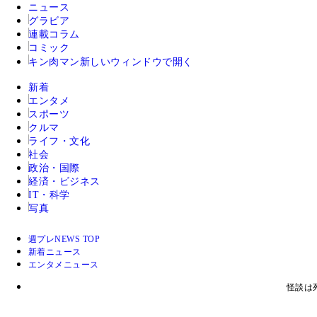
ニュース
グラビア
連載コラム
コミック
キン肉マン
新しいウィンドウで開く
新着
エンタメ
スポーツ
クルマ
ライフ・文化
社会
政治・国際
経済・ビジネス
IT・科学
写真
週プレNEWS TOP
新着ニュース
エンタメニュース
怪談は