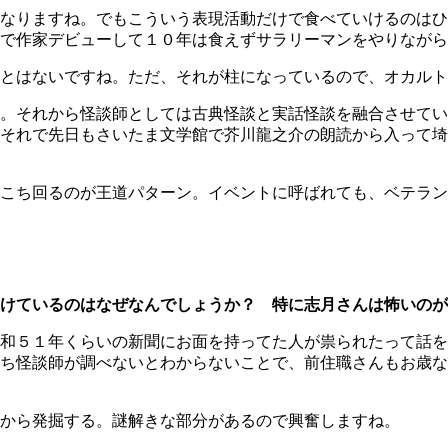
なりますね。でもこういう表現活動だけで食べていけるのはひ
で作家デビューして１０年は食えずサラリーマンをやりながら
とはないですね。ただ、それが柱になっているので、オカルト
。それから怪談師としては古典怪談と実話怪談を融合させてい
それで先日もさいたま文学館で芥川龍之介の朗読から入って埼
こち回るのが王道パターン。イベントに呼ばれても、ベテラン
けているのはなぜなんでしょうか？ 特に志月さんは怖いのが
和５１年くらいの新聞にお面を持ってた人が祟られたって話を
ち怪談師が調べないとわからないことで、前住職さんもお歳な
から発掘する。謎解きな部分があるので興奮しますね。