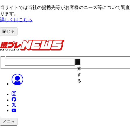
当サイトでは当社の提携先等がお客様のニーズ等について調査・
ります。
詳しくはこちら
閉じる
検
索
す
る
メニュ