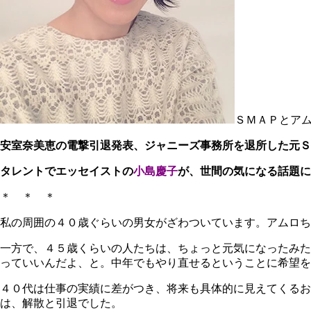
ＳＭＡＰとア
安室奈美恵の電撃引退発表、ジャニーズ事務所を退所した元Ｓ
タレントでエッセイストの
小島慶子
が、世間の気になる話題に
＊ ＊ ＊
私の周囲の４０歳ぐらいの男女がざわついています。アムロち
一方で、４５歳くらいの人たちは、ちょっと元気になったみた
っていいんだよ、と。中年でもやり直せるということに希望を
４０代は仕事の実績に差がつき、将来も具体的に見えてくるお
は、解散と引退でした。