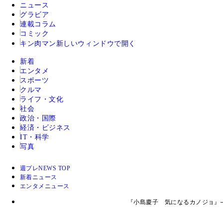
ニュース
グラビア
連載コラム
コミック
キン肉マン
新しいウィンドウで開く
新着
エンタメ
スポーツ
クルマ
ライフ・文化
社会
政治・国際
経済・ビジネス
IT・科学
写真
週プレNEWS TOP
新着ニュース
エンタメニュース
『小島慶子 気になるカノジョ』