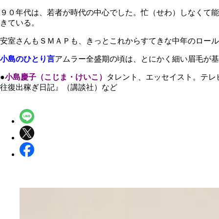
９０年代は、若者が時代の中心でした。忙（せわ）しなくて能
きている。
安室さんもＳＭＡＰも、きっとこれからすてきな中年のロール
小島のひとり言
アムラー全盛期の頃は、とにかく細い眉毛が基
●
小島慶子（こじま・けいこ）
タレント、エッセイスト。テレ
往復出稼ぎ日記』（講談社）など