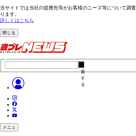
当サイトでは当社の提携先等がお客様のニーズ等について調査・
ります。
詳しくはこちら
閉じる
検
索
す
る
メニュ