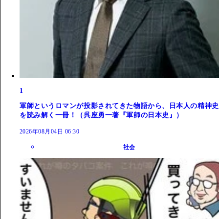
1
軍師というロマンが投影されてきた物語から、日本人の精神史
を読み解く一冊！（呉座勇一著『軍師の日本史』）
2026年08月04日 06:30
社会