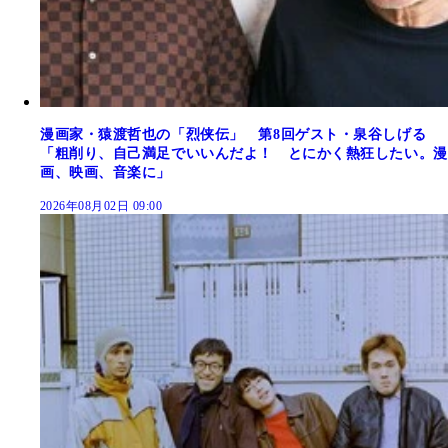
漫画家・猿渡哲也の「烈侠伝」 第8回ゲスト・泉谷しげる
「粗削り、自己満足でいいんだよ！ とにかく熱狂したい。漫
画、映画、音楽に」
2026年08月02日 09:00