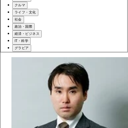
クルマ
ライフ・文化
社会
政治・国際
経済・ビジネス
IT・科学
グラビア