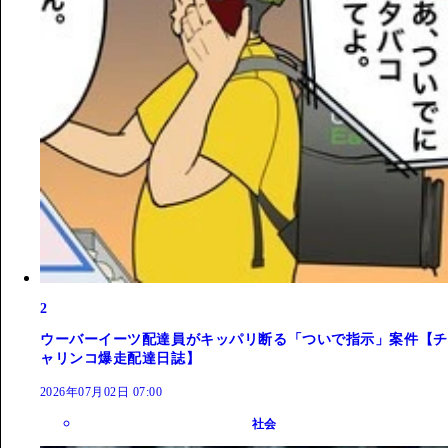
2
ウーバーイーツ配達員がキッパリ断る「ついで指示」案件【チ
ャリンコ爆走配達日誌】
2026年07月02日 07:00
社会