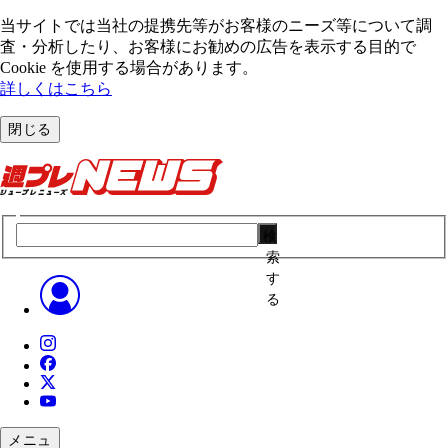
当サイトでは当社の提携先等がお客様のニーズ等について調
査・分析したり、お客様にお勧めの広告を表⽰する⽬的で
Cookie を使⽤する場合があります。
詳しくはこちら
閉じる
検
索
す
る
メニュ