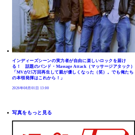
インディーズシーンの実力者が自由に楽しいロックを届け
る！ 話題のバンド・Massage Attack（マッサージアタック）
「MVが25万回再生して親が優しくなった（笑）。でも俺たち
の本領発揮はこれから！」
2026年08月01日 13:00
写真をもっと見る