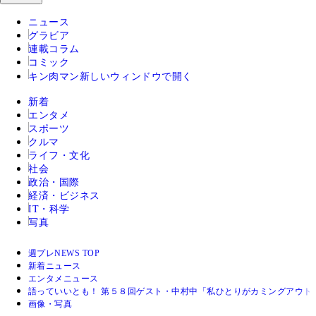
ニュース
グラビア
連載コラム
コミック
キン肉マン
新しいウィンドウで開く
新着
エンタメ
スポーツ
クルマ
ライフ・文化
社会
政治・国際
経済・ビジネス
IT・科学
写真
週プレNEWS TOP
新着ニュース
エンタメニュース
語っていいとも！ 第５８回ゲスト・中村中「私ひとりがカミングアウト
画像・写真