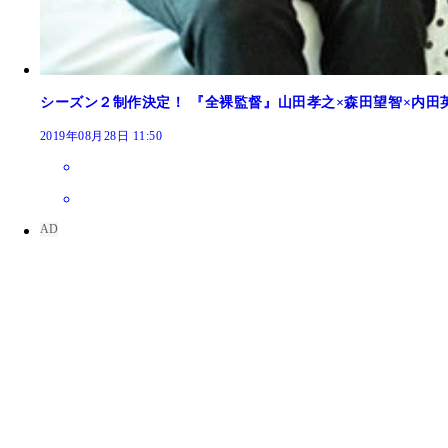
シーズン２制作決定！ 『全裸監督』山田孝之×森田望智×内田
2019年08月28日 11:50