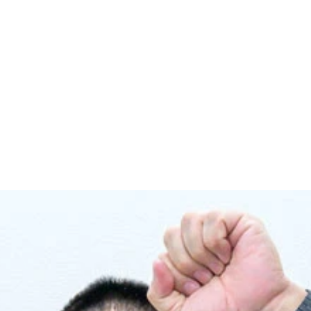
事、準Ｖ。緊張で顔は引きつるも、１７日の全国大会の切符を
松野のＯ－４０のシングル王座戦。試合はパワーに勝る高木の
戴冠を果たした