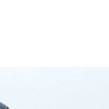
ゲットした
ペースで進むが、終盤、一瞬の隙を突いたゴージャスがスクー