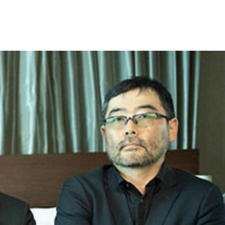
野氏
。写真は撮影前に筋肉をパンプアップさせようとゴージャスプ