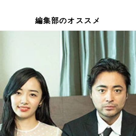
編集部のオススメ
スワンナイン）
ーは１か２ですが、人生経験は１０です」と不敵にほほえむ松
き出るほどのバッキバキのボディに。体脂肪は驚異の５.５％