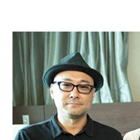
ゴージャスの必殺技のひとつである６１９（シック
「レスラーとしてのパラメーターはスピードとパワ
妥協なきトレーニングと食事管理で現在は血管も浮
アップに励む松野氏