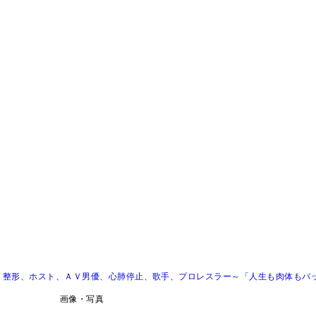
、整形、ホスト、ＡＶ男優、心肺停止、歌手、プロレスラー～「人生も肉体もバ
画像・写真