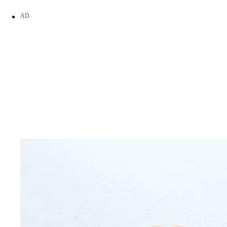
８月には「モデルジャパン」東北大会に出場して見
９月２９日に行なわれた高木三四郎ｖｓゴージャス
ーイで押さえ込み３カウント。悲願のシングル王座