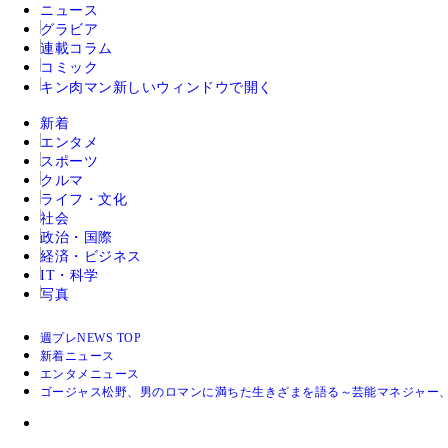
ニュース
グラビア
連載コラム
コミック
キン肉マン
新しいウィンドウで開く
新着
エンタメ
スポーツ
クルマ
ライフ・文化
社会
政治・国際
経済・ビジネス
IT・科学
写真
週プレNEWS TOP
新着ニュース
エンタメニュース
ゴージャス松野、男のロマンに満ちた生きざまを語る～芸能マネジャー