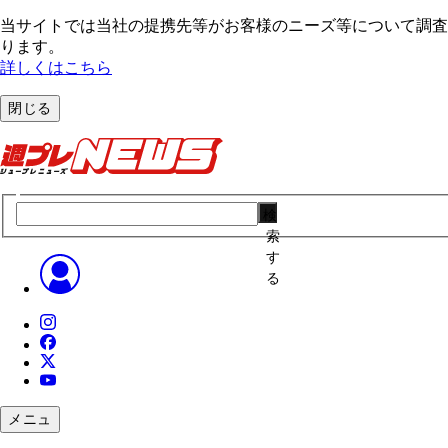
当サイトでは当社の提携先等がお客様のニーズ等について調査・
ります。
詳しくはこちら
閉じる
検
索
す
る
メニュ