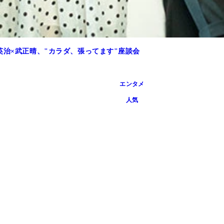
英治×武正晴、"カラダ、張ってます"座談会
エンタメ
人気