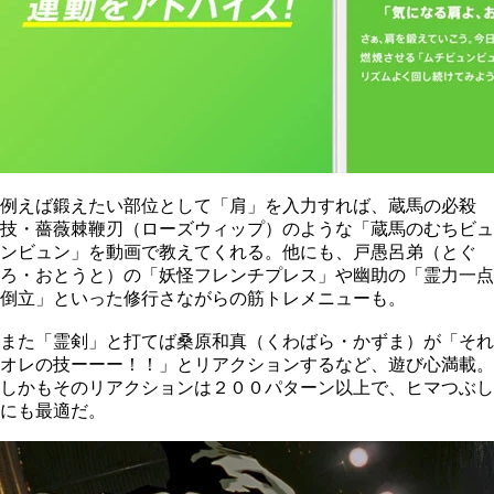
例えば鍛えたい部位として「肩」を入力すれば、蔵馬の必殺
技・薔薇棘鞭刃（ローズウィップ）のような「蔵馬のむちビュ
ンビュン」を動画で教えてくれる。他にも、戸愚呂弟（とぐ
ろ・おとうと）の「妖怪フレンチプレス」や幽助の「霊力一点
倒立」といった修行さながらの筋トレメニューも。
また「霊剣」と打てば桑原和真（くわばら・かずま）が「それ
オレの技ーーー！！」とリアクションするなど、遊び心満載。
しかもそのリアクションは２００パターン以上で、ヒマつぶし
にも最適だ。