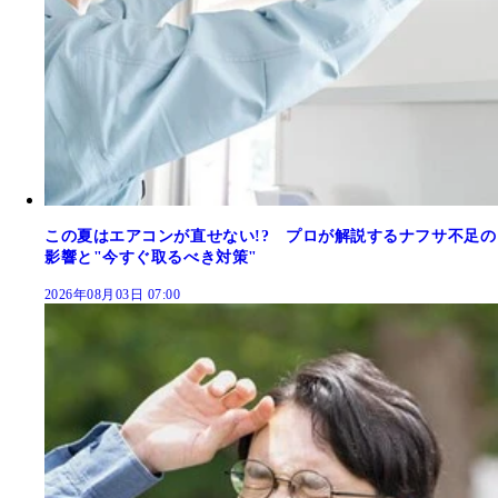
この夏はエアコンが直せない!? プロが解説するナフサ不足の
影響と"今すぐ取るべき対策"
2026年08月03日 07:00