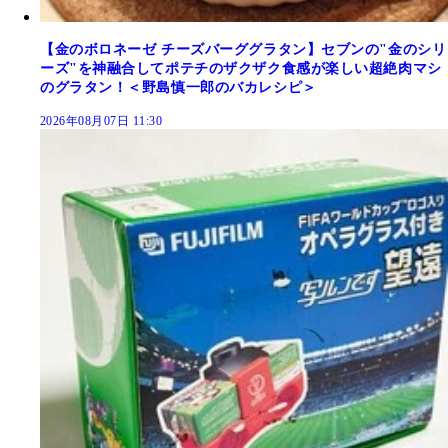
【金のボロネーゼ チーズバーググラタン】セブンの"金のシリ
ーズ"を神融合してポテチのザクザク食感が楽しい超絶肉マシ
のグラタン！＜野島慎一郎のバカレシピ＞
2026年08月07日 11:30