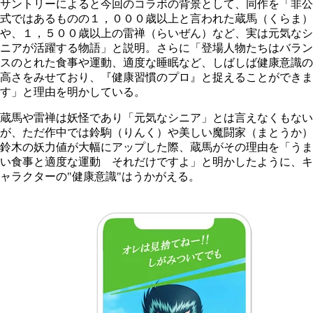
サントリーによると今回のコラボの背景として、同作を「非公
式ではあるものの１，０００歳以上と言われた蔵馬（くらま）
や、１，５００歳以上の雷禅（らいぜん）など、実は元気なシ
ニアが活躍する物語」と説明。さらに「登場人物たちはバラン
スのとれた食事や運動、適度な睡眠など、しばしば健康意識の
高さをみせており、『健康習慣のプロ』と捉えることができま
す」と理由を明かしている。
蔵馬や雷禅は妖怪であり「元気なシニア」とは言えなくもない
が、ただ作中では鈴駒（りんく）や美しい魔闘家（まとうか）
鈴木の妖力値が大幅にアップした際、蔵馬がその理由を「うま
い食事と適度な運動 それだけですよ」と明かしたように、キ
ャラクターの"健康意識"はうかがえる。