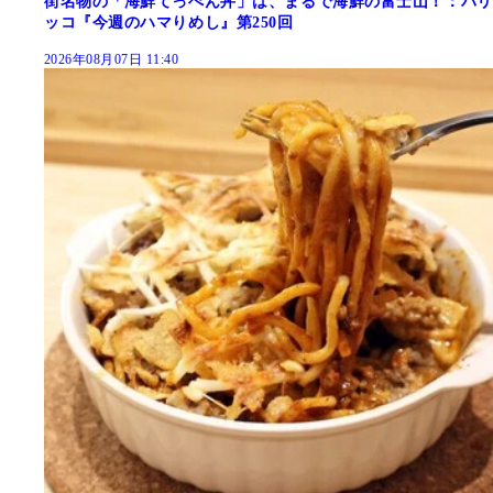
街名物の「海鮮てっぺん丼」は、まるで海鮮の富士山！：パリ
ッコ『今週のハマりめし』第250回
2026年08月07日 11:40