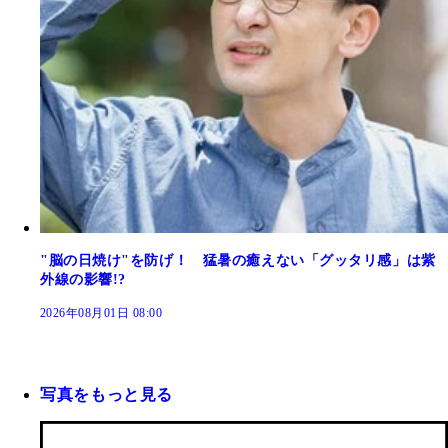
"脳の日焼け"を防げ！ 猛暑の癒えない「グッタリ感」は紫
外線の影響!?
2026年08月01日 08:00
写真をもっと見る