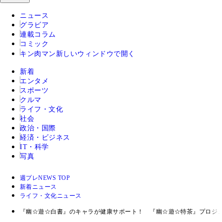
ニュース
グラビア
連載コラム
コミック
キン肉マン
新しいウィンドウで開く
新着
エンタメ
スポーツ
クルマ
ライフ・文化
社会
政治・国際
経済・ビジネス
IT・科学
写真
週プレNEWS TOP
新着ニュース
ライフ・文化ニュース
『幽☆遊☆白書』のキャラが健康サポート！ 『幽☆遊☆特茶』プロジ