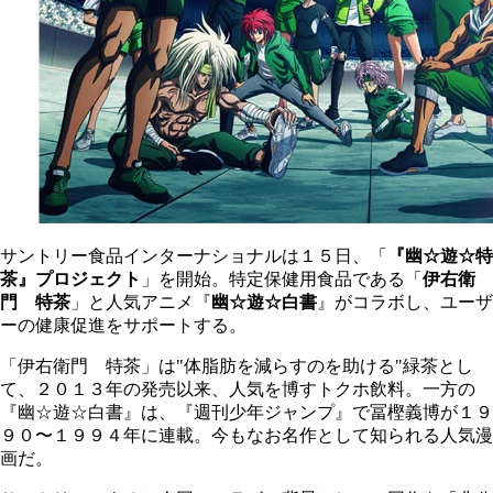
サントリー食品インターナショナルは１５日、「
『幽☆遊☆特
茶』プロジェクト
」を開始。特定保健用食品である「
伊右衛
門 特茶
」と人気アニメ『
幽☆遊☆白書
』がコラボし、ユーザ
ーの健康促進をサポートする。
「伊右衛門 特茶」は"体脂肪を減らすのを助ける"緑茶とし
て、２０１３年の発売以来、人気を博すトクホ飲料。一方の
『幽☆遊☆白書』は、『週刊少年ジャンプ』で冨樫義博が１９
９０〜１９９４年に連載。今もなお名作として知られる人気漫
画だ。