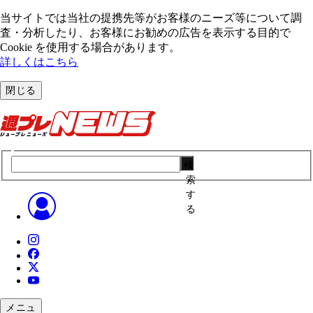
当サイトでは当社の提携先等がお客様のニーズ等について調
査・分析したり、お客様にお勧めの広告を表⽰する⽬的で
Cookie を使⽤する場合があります。
詳しくはこちら
閉じる
検
索
す
る
メニュ