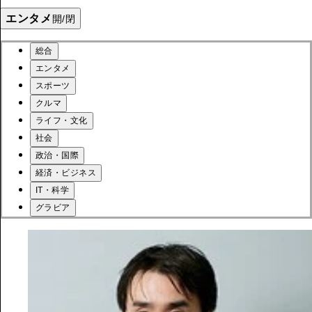
エンタメ
開/閉
総合
エンタメ
スポーツ
クルマ
ライフ・文化
社会
政治・国際
経済・ビジネス
IT・科学
グラビア