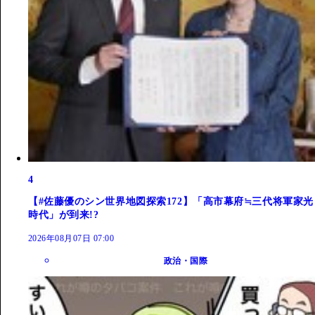
4
【#佐藤優のシン世界地図探索172】「高市幕府≒三代将軍家光
時代」が到来!?
2026年08月07日 07:00
政治・国際