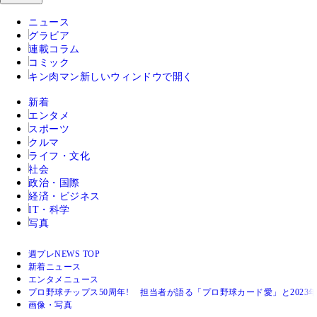
ニュース
グラビア
連載コラム
コミック
キン肉マン
新しいウィンドウで開く
新着
エンタメ
スポーツ
クルマ
ライフ・文化
社会
政治・国際
経済・ビジネス
IT・科学
写真
週プレNEWS TOP
新着ニュース
エンタメニュース
プロ野球チップス50周年! 担当者が語る「プロ野球カード愛」と2023
画像・写真