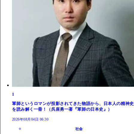
1
軍師というロマンが投影されてきた物語から、日本人の精神史
を読み解く一冊！（呉座勇一著『軍師の日本史』）
2026年08月04日 06:30
社会