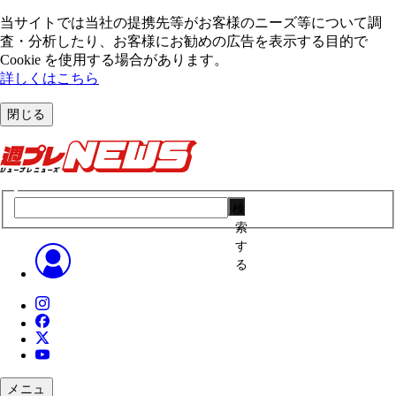
当サイトでは当社の提携先等がお客様のニーズ等について調
査・分析したり、お客様にお勧めの広告を表⽰する⽬的で
Cookie を使⽤する場合があります。
詳しくはこちら
閉じる
検
索
す
る
メニュ