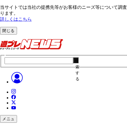
当サイトでは当社の提携先等がお客様のニーズ等について調査・
ります。
詳しくはこちら
閉じる
検
索
す
る
メニュ