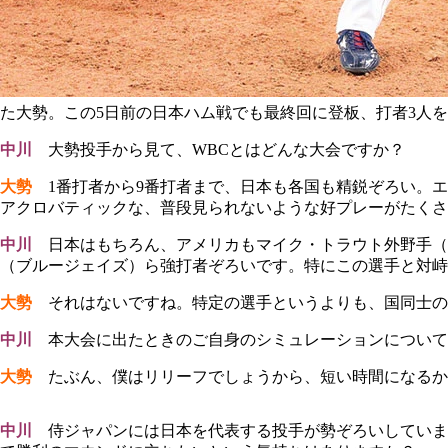
た大勢。この5日前の日本ハム戦でも最終回に登板、打者3人を
中川
大勢投手から見て、WBCとはどんな大会ですか？
大勢
1番打者から9番打者まで、日本も各国も精鋭ぞろい。エ
アクロバティックな、普段見られないような好プレーがたくさ
中川
日本はもちろん、アメリカもマイク・トラウト外野手（
（ブルージェイズ）ら強打者ぞろいです。特にこの選手と対峙
大勢
それはないですね。特定の選手というよりも、国同士の
中川
本大会に出たときのご自身のシミュレーションについて
大勢
たぶん、僕はリリーフでしょうから、短い時間になるか
中川
侍ジャパンには日本を代表する投手が勢ぞろいしていま