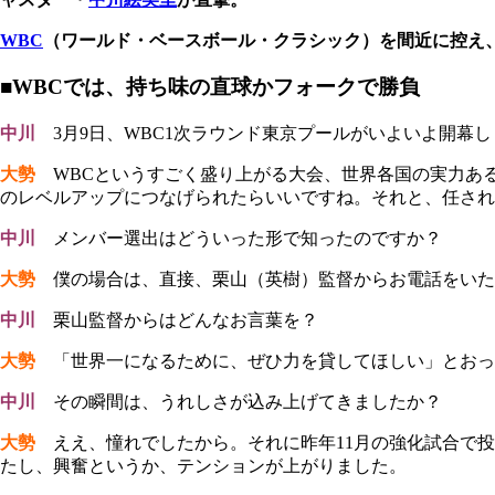
WBC
（ワールド・ベースボール・クラシック）を間近に控え
■WBCでは、持ち味の直球かフォークで勝負
中川
3月9日、WBC1次ラウンド東京プールがいよいよ開幕
大勢
WBCというすごく盛り上がる大会、世界各国の実力あ
のレベルアップにつなげられたらいいですね。それと、任され
中川
メンバー選出はどういった形で知ったのですか？
大勢
僕の場合は、直接、栗山（英樹）監督からお電話をいただ
中川
栗山監督からはどんなお言葉を？
大勢
「世界一になるために、ぜひ力を貸してほしい」とおっ
中川
その瞬間は、うれしさが込み上げてきましたか？
大勢
ええ、憧れでしたから。それに昨年11月の強化試合で投
たし、興奮というか、テンションが上がりました。