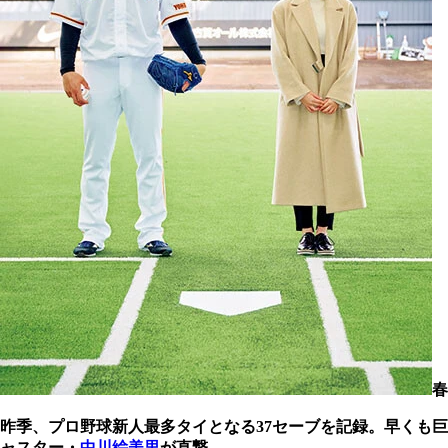
春
昨季、プロ野球新人最多タイとなる37セーブを記録。早くも
ャスター・
中川絵美里
が直撃。