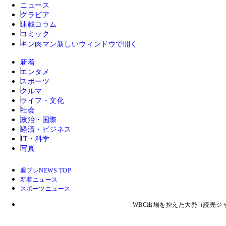
ニュース
グラビア
連載コラム
コミック
キン肉マン
新しいウィンドウで開く
新着
エンタメ
スポーツ
クルマ
ライフ・文化
社会
政治・国際
経済・ビジネス
IT・科学
写真
週プレNEWS TOP
新着ニュース
スポーツニュース
WBC出場を控えた大勢（読売ジ