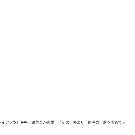
ャイアンツ）を中川絵美里が直撃！「その一杯より、勝利の一瞬を求めて」