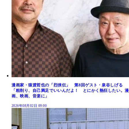
漫画家・猿渡哲也の「烈侠伝」 第8回ゲスト・泉谷しげる
「粗削り、自己満足でいいんだよ！ とにかく熱狂したい。漫
画、映画、音楽に」
2026年08月02日 09:00