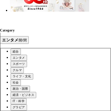
Category
エンタメ
開/閉
総合
エンタメ
スポーツ
クルマ
ライフ・文化
社会
政治・国際
経済・ビジネス
IT・科学
グラビア