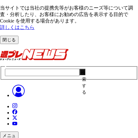
当サイトでは当社の提携先等がお客様のニーズ等について調
査・分析したり、お客様にお勧めの広告を表⽰する⽬的で
Cookie を使⽤する場合があります。
詳しくはこちら
閉じる
検
索
す
る
メニュ