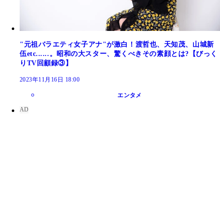
"元祖バラエティ女子アナ"が激白！渡哲也、天知茂、山城新
伍etc......。昭和の大スター、驚くべきその素顔とは?【びっく
りTV回顧録③】
2023年11月16日 18:00
エンタメ