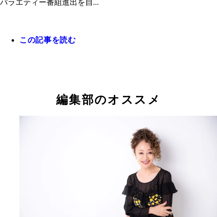
バラエティー番組進出を自...
南さんと梅宮さんのふたりが発起人となり盟友・山
この記事を読む
伍さんのお別れ会を開催。故・菅原文太さんや故・
弘樹さん、和田アキ子さん、徳光和夫さんらが出席
という（写真：南氏提供）
梅宮辰夫（1938～2019）。東映ニューフェイスと
ビュー後、俳優として数々の映画やドラマに出演。
和のスター」として生涯輝き続けた（写真：共同通
編集部のオススメ