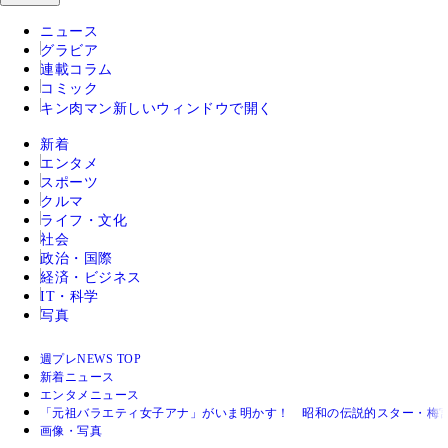
ニュース
グラビア
連載コラム
コミック
キン肉マン
新しいウィンドウで開く
新着
エンタメ
スポーツ
クルマ
ライフ・文化
社会
政治・国際
経済・ビジネス
IT・科学
写真
週プレNEWS TOP
新着ニュース
エンタメニュース
「元祖バラエティ女子アナ」がいま明かす！ 昭和の伝説的スター・梅宮
画像・写真