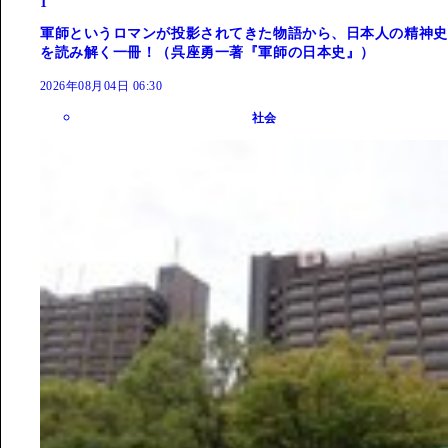
1
軍師というロマンが投影されてきた物語から、日本人の精神史
を読み解く一冊！（呉座勇一著『軍師の日本史』）
2026年08月04日 06:30
社会