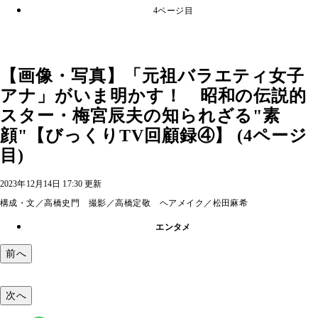
4ページ目
【画像・写真】「元祖バラエティ女子
アナ」がいま明かす！ 昭和の伝説的
スター・梅宮辰夫の知られざる"素
顔"【びっくりTV回顧録④】 (4ページ
目)
2023年12月14日 17:30 更新
構成・文／高橋史門 撮影／高橋定敬 ヘアメイク／松田麻希
エンタメ
前へ
次へ