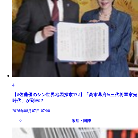
4
【#佐藤優のシン世界地図探索172】「高市幕府≒三代将軍家光
時代」が到来!?
2026年08月07日 07:00
政治・国際