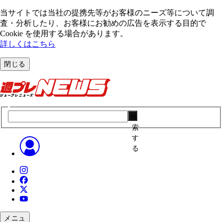
当サイトでは当社の提携先等がお客様のニーズ等について調
査・分析したり、お客様にお勧めの広告を表⽰する⽬的で
Cookie を使⽤する場合があります。
詳しくはこちら
閉じる
検
索
す
る
メニュ