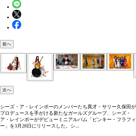
前へ
サリー久保田氏（撮影／土屋恵介）
2025年4月1日タワーレコードでのインストアライ
2025年4月1日タワーレコードでのインストアライ
り。バンドサウンドをバックに可憐な歌声を響かせ
（撮影／関根弘康）
シーズ・ア・レインボーのメンバーたち
次へ
（撮影／関根弘康）
天川ミオ
青山なな子
シーズ・ア・レインボーのメンバーたち異才・サリー久保田が
プロデュースを手がける新たなガールズグループ、シーズ・
ア・レインボーがデビューミニアルバム「ピンキー・フラフィ
ー」を3月28日にリリースした。シ...