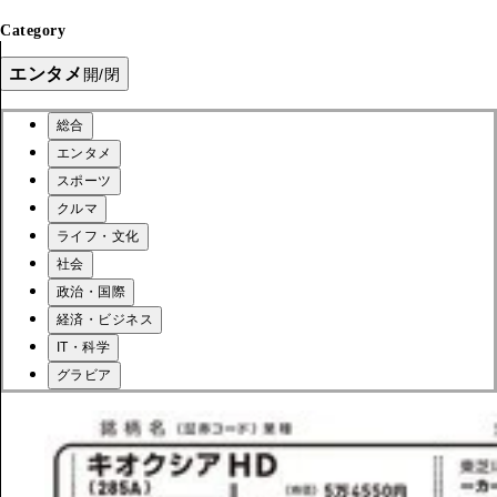
Category
エンタメ
開/閉
総合
エンタメ
スポーツ
クルマ
ライフ・文化
社会
政治・国際
経済・ビジネス
IT・科学
グラビア