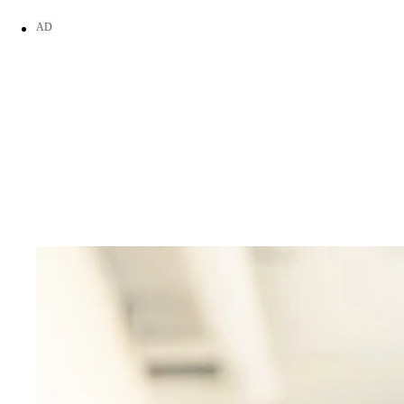
東ブクロ
東ブクロ