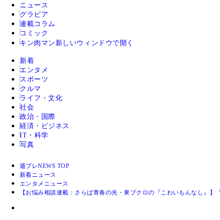
ニュース
グラビア
連載コラム
コミック
キン肉マン
新しいウィンドウで開く
新着
エンタメ
スポーツ
クルマ
ライフ・文化
社会
政治・国際
経済・ビジネス
IT・科学
写真
週プレNEWS TOP
新着ニュース
エンタメニュース
【お悩み相談連載：さらば青春の光・東ブクロの『こわいもんなし』】