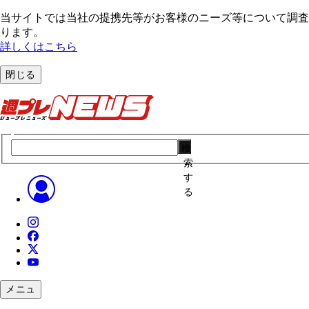
当サイトでは当社の提携先等がお客様のニーズ等について調査・
ります。
詳しくはこちら
閉じる
検
索
す
る
メニュ