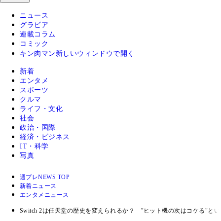
ニュース
グラビア
連載コラム
コミック
キン肉マン
新しいウィンドウで開く
新着
エンタメ
スポーツ
クルマ
ライフ・文化
社会
政治・国際
経済・ビジネス
IT・科学
写真
週プレNEWS TOP
新着ニュース
エンタメニュース
Switch 2は任天堂の歴史を変えられるか？ "ヒット機の次はコケる"