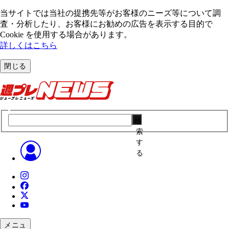
当サイトでは当社の提携先等がお客様のニーズ等について調
査・分析したり、お客様にお勧めの広告を表⽰する⽬的で
Cookie を使⽤する場合があります。
詳しくはこちら
閉じる
検
索
す
る
メニュ