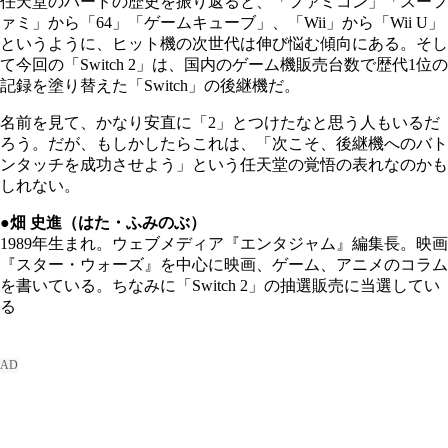
任天堂のハードの歴史を振り返ると、「ファミコン」「スーフ
ァミ」から「64」「ゲームキューブ」、「Wii」から「Wii U」
というように、ヒット機の次世代は伸び悩む傾向にある。そし
て今回の「Switch 2」は、国内のゲーム機販売台数で歴代1位の
記録を塗り替えた「Switch」の後継機だ。
名前を見て、かなり安直に「2」とつけたなと思う人もいるだ
ろう。だが、もしかしたらこれは、「次こそ、後継機へのバト
ンタッチを成功させよう」という任天堂の覚悟の表れなのかも
しれない。
●畑 史進（はた・ふみのぶ）
1989年生まれ。ウェブメディア『エンタジャム』編集長。映画
『スター・ウォーズ』を中心に映画、ゲーム、アニメのコラム
を書いている。ちなみに「Switch 2」の抽選販売に当選してい
る