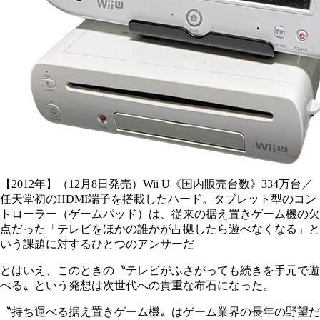
【2012年】（12月8日発売）Wii U《国内販売台数》334万台／
任天堂初のHDMI端子を搭載したハード。タブレット型のコン
トローラー（ゲームパッド）は、従来の据え置きゲーム機の欠
点だった「テレビをほかの誰かが占拠したら遊べなくなる」と
いう課題に対するひとつのアンサーだ
とはいえ、このときの〝テレビがふさがっても続きを手元で遊
べる〟という発想は次世代への貴重な布石になった。
〝持ち運べる据え置きゲーム機〟はゲーム業界の長年の野望だ