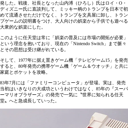
発した。戦後、社長となった山内溥（ひろし）氏はロイ・O・
ディズニー氏に直談判して、ミッキー柄のトランプを日本で初
めて流通させただけでなく、トランプを文具屋に卸し、トラン
プゲームの説明書をつけ、大人向けの娯楽から子供でも遊べる
大衆的な娯楽にした。
このように任天堂は常に「娯楽の普及には市場の開拓が必要」
という理念を抱いており、現在の「Nintendo Switch」まで脈々
とその思想は受け継がれている。
そして、1977年に据え置きゲーム機「テレビゲーム15」を発売
すると、80年発売の携帯ゲーム機「ゲーム＆ウオッチ」と共に
家庭とポケットを攻略。
83年7月には「ファミリーコンピュータ」が登場。実は、発売
当初はいきなりの大成功というわけではなく、85年の『スーパ
ーマリオブラザーズ』の発売で一気に〝世界に知られる任天
堂〟へと急成長していった。