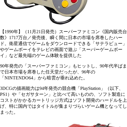
【1990年】（11月21日発売）スーパーファミコン《国内販売台
数》1717万台／発売後、瞬く間に日本の市場を席巻したハー
ド。衛星通信でゲームをダウンロードできる「サテラビュー」
やゲームボーイをテレビの画面で遊ぶ「スーパーゲームボー
イ」など最先端のゲーム体験を提供した
90年発売の「スーパーファミコン」もヒットし、90年代半ばま
で日本市場を席巻した任天堂だったが、96年の
「NINTENDO64」から暗雲が垂れ込めた。
3DCGの描画能力は94年発売の競合機「PlayStation」（以下、
PS1）や「セガサターン」と比べて高いものの、ソフト製造に
コストがかかるカートリッジ方式はソフト開発のハードルを上
げ、特に国内ではタイトルが集まりづらいゲーム機となってし
まった。