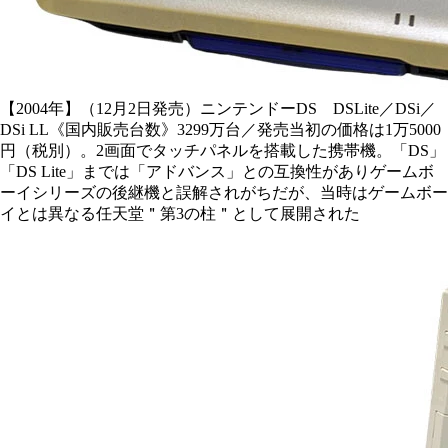
【2004年】（12月2日発売）ニンテンドーDS DSLite／DSi／
DSi LL《国内販売台数》3299万台／発売当初の価格は1万5000
円（税別）。2画面でタッチパネルを搭載した携帯機。「DS」
「DS Lite」までは「アドバンス」との互換性がありゲームボ
ーイシリーズの後継機と誤解されがちだが、当時はゲームボー
イとは異なる任天堂＂第3の柱＂として展開された