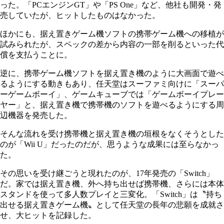
った。「PCエンジンGT」や「PS One」など、他社も開発・発
売していたが、ヒットしたものはなかった。
ほかにも、据え置きゲーム機ソフトの携帯ゲーム機への移植が
試みられたが、スペックの差から内容の一部を削るといった代
償を支払うことに。
逆に、携帯ゲーム機ソフトを据え置き機のように大画面で遊べ
るようにする動きもあり、任天堂はスーファミ向けに「スーパ
ーゲームボーイ」、ゲームキューブでは「ゲームボーイプレー
ヤー」と、据え置き機で携帯機のソフトを遊べるようにする周
辺機器を発売した。
そんな流れを受け携帯機と据え置き機の垣根をなくそうとした
のが「Wii U」だったのだが、思うような成果には至らなかっ
た。
その思いを受け継ごうと現れたのが、17年発売の「Switch」
だ。家では据え置き機、外へ持ち出せば携帯機、さらには本体
スタンドを使って多人数プレイと三変化。「Switch」は〝持ち
出せる据え置きゲーム機〟として任天堂の長年の悲願を成就さ
せ、大ヒットを記録した。