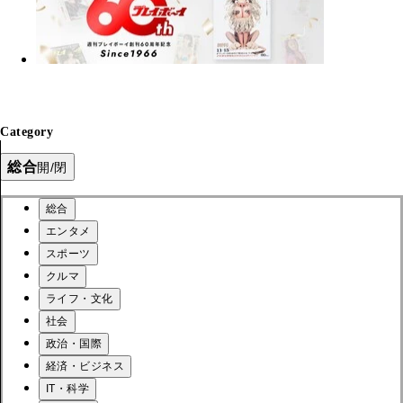
Category
総合
開/閉
総合
エンタメ
スポーツ
クルマ
ライフ・文化
社会
政治・国際
経済・ビジネス
IT・科学