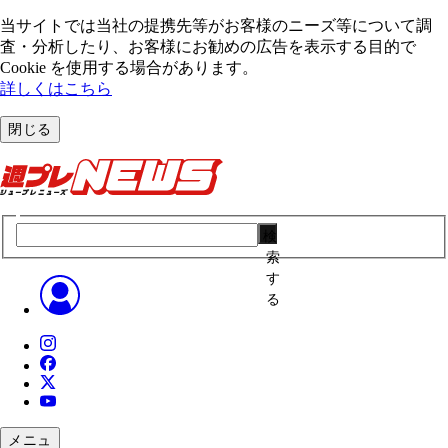
当サイトでは当社の提携先等がお客様のニーズ等について調
査・分析したり、お客様にお勧めの広告を表⽰する⽬的で
Cookie を使⽤する場合があります。
詳しくはこちら
閉じる
検
索
す
る
メニュ