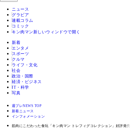
ニュース
グラビア
連載コラム
コミック
キン肉マン
新しいウィンドウで開く
新着
エンタメ
スポーツ
クルマ
ライフ・文化
社会
政治・国際
経済・ビジネス
IT・科学
写真
週プレNEWS TOP
新着ニュース
インフォメーション
筋肉にこだわった食玩「キン肉マン トレフィグコレクション」好評発売