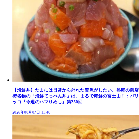
【海鮮丼】たまには日常から外れた贅沢がしたい。熱海の商店
街名物の「海鮮てっぺん丼」は、まるで海鮮の富士山！：パリ
ッコ『今週のハマりめし』第250回
2026年08月07日 11:40