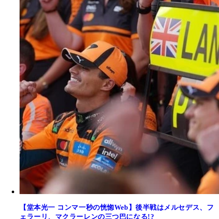
【堂本光一 コンマ一秒の恍惚Web】後半戦はメルセデス、フ
ェラーリ、マクラーレンの三つ巴になる!?