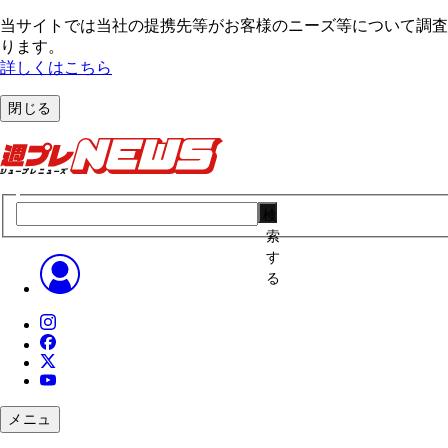
当サイトでは当社の提携先等がお客様のニーズ等について調査・
ります。
詳しくはこちら
閉じる
検
索
す
る
メニュ