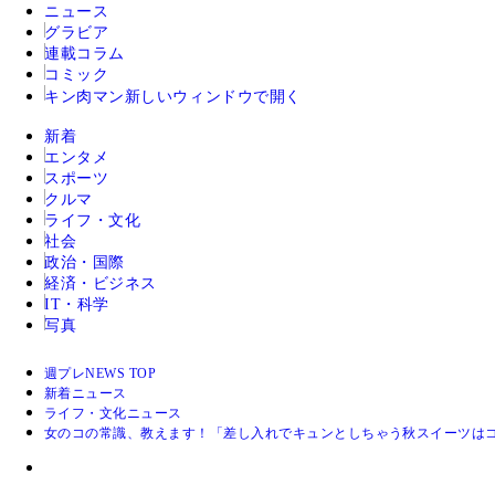
ニュース
グラビア
連載コラム
コミック
キン肉マン
新しいウィンドウで開く
新着
エンタメ
スポーツ
クルマ
ライフ・文化
社会
政治・国際
経済・ビジネス
IT・科学
写真
週プレNEWS TOP
新着ニュース
ライフ・文化ニュース
女のコの常識、教えます！「差し入れでキュンとしちゃう秋スイーツは