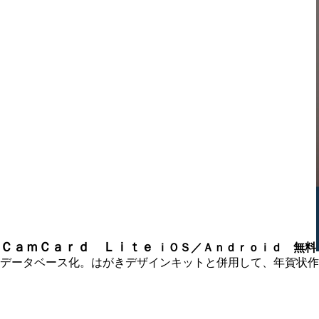
ＣａｍＣａｒｄ Ｌｉｔｅ
ｉＯＳ／Ａｎｄｒｏｉｄ 無料
データベース化。はがきデザインキットと併用して、年賀状作