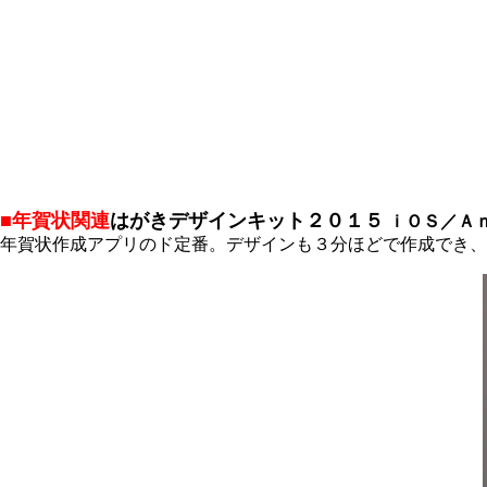
■年賀状関連
はがきデザインキット２０１５
ｉＯＳ／Ａ
年賀状作成アプリのド定番。デザインも３分ほどで作成でき、