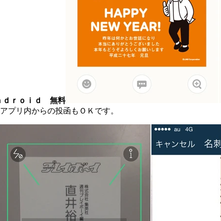
ｎｄｒｏｉｄ 無料
アプリ内からの投函もＯＫです。