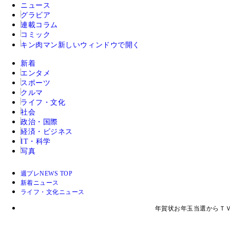
ニュース
グラビア
連載コラム
コミック
キン肉マン
新しいウィンドウで開く
新着
エンタメ
スポーツ
クルマ
ライフ・文化
社会
政治・国際
経済・ビジネス
IT・科学
写真
週プレNEWS TOP
新着ニュース
ライフ・文化ニュース
年賀状お年玉当選からＴ