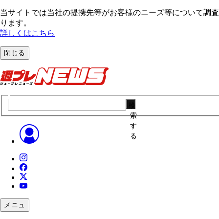
当サイトでは当社の提携先等がお客様のニーズ等について調査・
ります。
詳しくはこちら
閉じる
検
索
す
る
メニュ