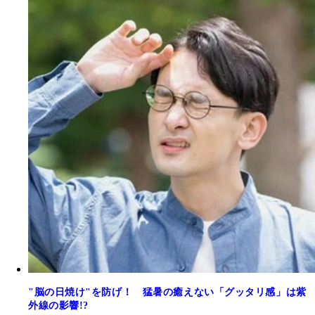
"脳の日焼け"を防げ！ 猛暑の癒えない「グッタリ感」は紫
外線の影響!?