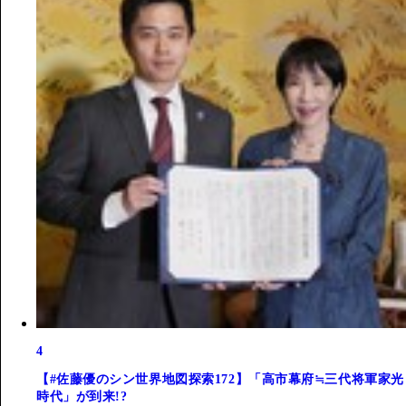
4
【#佐藤優のシン世界地図探索172】「高市幕府≒三代将軍家光
時代」が到来!?