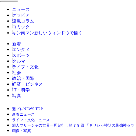
ニュース
グラビア
連載コラム
コミック
キン肉マン
新しいウィンドウで開く
新着
エンタメ
スポーツ
クルマ
ライフ・文化
社会
政治・国際
経済・ビジネス
IT・科学
写真
週プレNEWS TOP
新着ニュース
ライフ・文化ニュース
旅人マリーシャの世界一周紀行：第７９回 「ギリシャ神話の最強神ゼウ
画像・写真