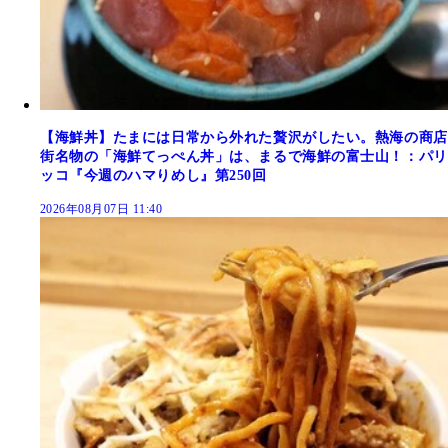
【海鮮丼】たまには日常から外れた贅沢がしたい。熱海の商店
街名物の「海鮮てっぺん丼」は、まるで海鮮の富士山！：パリ
ッコ『今週のハマりめし』第250回
2026年08月07日 11:40