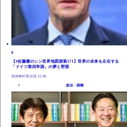
6
【#佐藤優のシン世界地図探索171】世界の未来を左右する
「ドイツ第四帝国」の夢と野望
2026年07月31日 11:30
政治・国際