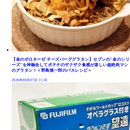
【金のボロネーゼ チーズバーググラタン】セブンの"金のシリ
ーズ"を神融合してポテチのザクザク食感が楽しい超絶肉マシ
のグラタン！＜野島慎一郎のバカレシピ＞
2026年08月07日 11:30