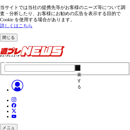
当サイトでは当社の提携先等がお客様のニーズ等について調
査・分析したり、お客様にお勧めの広告を表⽰する⽬的で
Cookie を使⽤する場合があります。
詳しくはこちら
閉じる
検
索
す
る
メニュ