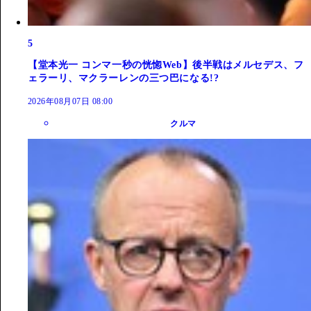
5
【堂本光一 コンマ一秒の恍惚Web】後半戦はメルセデス、フ
ェラーリ、マクラーレンの三つ巴になる!?
2026年08月07日 08:00
クルマ