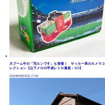
大ブーム中の「写ルンです」も登場！ サッカー系のカメラコ
レクション【山下メロの平成レトロ遺産：123】
2026年08月05日 17:00