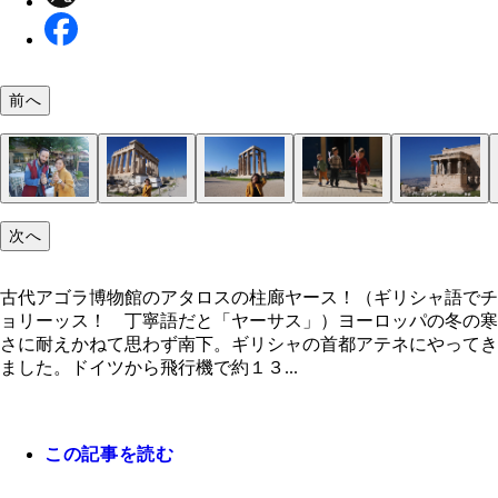
前へ
次へ
古代アゴラ博物館のアタロスの柱廊
アテネの街中。アクロポリスの丘にはパルテノン神
アコーディオン弾きの子供。みんな演奏が上手だけ
イロド・アティコス音楽堂。現在もコンサートなど
ギリシャでの初ランチ。ギリシャ語が皆無すぎて指
全く読めないギリシャ語メニュー。私が注文したメ
日本語ペラペラのお兄さんと忍法ポーズ
パルテノン神殿
私のお気に入りの遺跡、ゼウス神殿
アクロポリスの中で最も聖なる場所とされているエ
ギリシャの子供たち。ちなみに英雄ヘラクレスはゼ
見える
調がどこか物悲しい
われてる
で買ったミートボールの煮込み
ーに線を引いてもらいました
ティオン神殿
と浮気相手の子供でした
古代アゴラ博物館のアタロスの柱廊ヤース！（ギリシャ語でチ
ョリーッス！ 丁寧語だと「ヤーサス」）ヨーロッパの冬の寒
さに耐えかねて思わず南下。ギリシャの首都アテネにやってき
ました。ドイツから飛行機で約１３...
この記事を読む