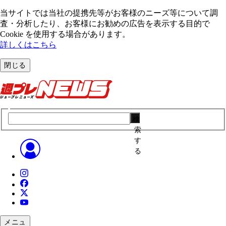
当サイトでは当社の提携先等がお客様のニーズ等について調
査・分析したり、お客様にお勧めの広告を表⽰する⽬的で
Cookie を使⽤する場合があります。
詳しくはこちら
閉じる
検
索
す
る
メニュ