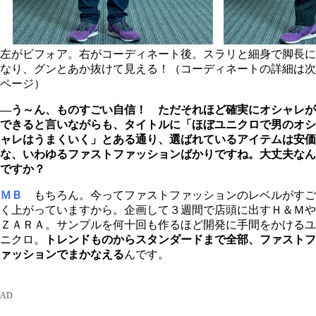
左がビフォア。右がコーディネート後。スラリと細身で脚長に
なり、グンとあか抜けて見える！（コーディネートの詳細は次
ページ）
―う～ん、ものすごい自信！ ただそれほど確実にオシャレが
できると言いながらも、タイトルに「ほぼユニクロで男のオシ
ャレはうまくいく」とある通り、選ばれているアイテムは安価
な、いわゆるファストファッションばかりですね。大丈夫なん
ですか？
ＭＢ
もちろん。今ってファストファッションのレベルがすご
く上がっていますから。企画して３週間で店頭に出すＨ＆Ｍや
ＺＡＲＡ。サンプルを何十回も作るほど開発に手間をかけるユ
ニクロ。
トレンドものからスタンダードまで全部、ファストフ
ァッションでまかなえる
んです。