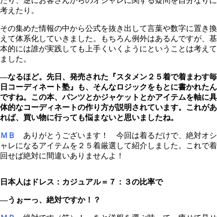
たり、逆にお客さんからのオシャレに関する疑問を自分なりに
考えたり。
その集めた情報の中から公式を抜き出して言葉や数字に置き換
えて体系化していきました。もちろん例外はあるんですが、基
本的には誰が実践しても上手くいくようにということは考えて
ました。
―なるほど。先日、発売された『
スタメン２５着で着まわす
毎
日コーディネート塾』も、そんなロジックをもとに書かれたん
ですね。この本、パンツとかジャケットとかアイテムを軸に具
体的なコーディネートの作り方が説明されています。これがあ
れば、買い物に行っても悩まないと思いましたね。
ＭＢ
ありがとうございます！ 今回は着るだけで、絶対オシ
ャレになるアイテムを２５着厳選して紹介しました。これで着
回せば絶対に間違いありませんよ！
日本人はドレス：カジュアル＝７：３の比率で
―うぉーっ、絶対ですか！？