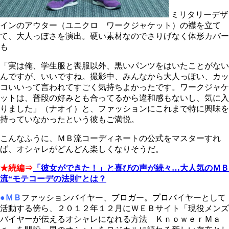
ミリタリーデザ
インのアウター（ユニクロ ワークジャケット）の襟を立て
て、大人っぽさを演出。硬い素材なのでさりげなく体形カバー
も
「実は俺、学生服と喪服以外、黒いパンツをはいたことがない
んですが、いいですね。撮影中、みんなから大人っぽい、カッ
コいいって言われてすごく気持ちよかったです。ワークジャケ
ットは、普段の好みとも合ってるから違和感もないし、気に入
りました」（ナオイ）と、ファッションにこれまで特に興味を
持っていなかったという彼もご満悦。
こんなふうに、ＭＢ流コーディネートの公式をマスターすれ
ば、オシャレがどんどん楽しくなりそうだ。
★続編⇒
「彼女ができた！」と喜びの声が続々…大人気のＭＢ
流“モテコーデの法則”とは？
●ＭＢ
ファッションバイヤー、ブロガー。プロバイヤーとして
活動する傍ら、２０１２年１２月にＷＥＢサイト「現役メンズ
バイヤーが伝えるオシャレになれる方法 ＫｎｏｗｅｒＭａ