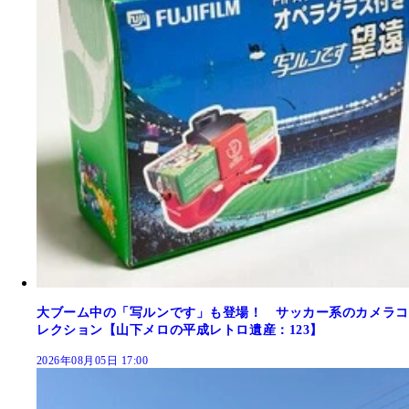
大ブーム中の「写ルンです」も登場！ サッカー系のカメラコ
レクション【山下メロの平成レトロ遺産：123】
2026年08月05日 17:00