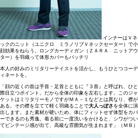
インナーはＶネ
ックのニット（ユニクロ ミラノリブＶネックセーター）で小
顔効果をねらう。ロングカーディガン（ＺＡＲＡ ニットアウ
ター）を羽織って体形カバーもバッチリ
本人の好みのミリタリーテイストを活かし、もうひとつコーデ
ィネートを。
「顔の近くの首は手首・足首とともに『３首』と呼ばれ、ひと
際目立つポイント。だから全体の印象を左右します。このジャ
ケットはミリタリーモノですがＭＡ－１などとは異なり、襟が
ある。その襟を立てて軽く羽織ることで
大人っぽさ
を全体に演
出します。また素材が硬いため、体にフィットせず体型をカバ
ーできるのも秀逸。着る前に一度洗いをかけると、シワがつい
てビンテージ感が出て、高級な雰囲気が生まれます」（ＭＢ）