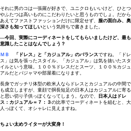
それに男のコは一張羅が好きで、ユニクロもいいけど、ひとつ
やふたつは高いものにこだわりたいと思うものでしょ。だから
あえてファストファッションだけに限定せず、
服の面白み、奥
深さも知ってほしい
という気持ちで書きました。
―今回、実際にコーディネートをしてもらいましたけど、最も
意識したことはなんでしょう？
ＭＢ
「ドレス」と「カジュアル」のバランス
ですね。「ドレ
ス」は気を張ったスタイル、「カジュアル」は気を抜いたスタ
イルという意味。１００％ドレスだとスーツ、１００％カジュ
アルだとパジャマや部屋着になります。
長身でガッチリ体型の欧米人ならドレスとカジュアルの中間で
も成立しますが、童顔で胴長短足の日本人はカジュアルに寄る
と思い切り子供っぽくなってしまう。なので、
日本人はドレ
ス：カジュアル＝７：３
の比率でコーディネートを組むと、大
人っぽくて、オシャレに見えますね。
ちょい太めライターが大変身！