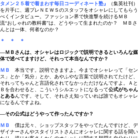
タメン２５着で着まわす毎日コーディネート塾』
（集英社刊）
を片手に、週プレＮＥＷＳのスタッフをオシャレにしてもらう
べくインタビュー。ファッション界で快進撃を続けるＭＢ
流“おしゃれの教科書”は、どうやって生まれたのか？ ＭＢさ
んとは一体、何者なのか？
＊ ＊ ＊
―ＭＢさんは、オシャレはロジックで説明できるといろんな媒
体で述べてますけど、それって本当なんですか？
ＭＢ
本当です。説明できますよ。今までオシャレって「セン
ス」とか「気分」とか、あやふやな言葉で説明されてたけど、
それってちゃんと言語化されてなかっただけなんですよ。Ａと
Ｂを合わせると、こういうシルエットになるって
公式がちゃん
とある
んです。そして、それさえ知っていれば誰でもオシャレ
になるんですよね。
―その公式はどうやって作ったんですか？
ＭＢ
僕は元々、ショップスタッフをやってたんですけど、デ
ザイナーさんやスタイリストさんにオシャレに関する話を聞い