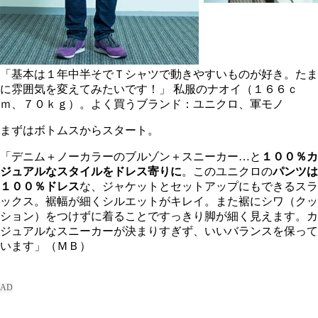
「基本は１年中半そでＴシャツで動きやすいものが好き。たま
に雰囲気を変えてみたいです！」
私服のナオイ（１６６ｃ
ｍ、７０ｋｇ）。よく買うブランド：ユニクロ、軍モノ
まずはボトムスからスタート。
「デニム＋ノーカラーのブルゾン＋スニーカー…と
１００％カ
ジュアルなスタイルをドレス寄りに
。このユニクロの
パンツは
１００％ドレス
な、ジャケットとセットアップにもできるスラ
ックス。裾幅が細くシルエットがキレイ。また裾にシワ（クッ
ション）をつけずに着ることですっきり脚が細く見えます。カ
ジュアルなスニーカーが決まりすぎず、いいバランスを保って
います」（ＭＢ）