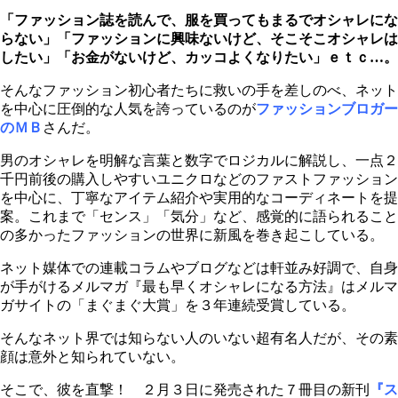
「ファッション誌を読んで、服を買ってもまるでオシャレにな
らない」「ファッションに興味ないけど、そこそこオシャレは
したい」「お金がないけど、カッコよくなりたい」ｅｔｃ…。
そんなファッション初心者たちに救いの手を差しのべ、ネット
を中心に圧倒的な人気を誇っているのが
ファッションブロガー
のＭＢ
さんだ。
男のオシャレを明解な言葉と数字でロジカルに解説し、一点２
千円前後の購入しやすいユニクロなどのファストファッション
を中心に、丁寧なアイテム紹介や実用的なコーディネートを提
案。これまで「センス」「気分」など、感覚的に語られること
の多かったファッションの世界に新風を巻き起こしている。
ネット媒体での連載コラムやブログなどは軒並み好調で、自身
が手がけるメルマガ『最も早くオシャレになる方法』はメルマ
ガサイトの「まぐまぐ大賞」を３年連続受賞している。
そんなネット界では知らない人のいない超有名人だが、その素
顔は意外と知られていない。
そこで、彼を直撃！ ２月３日に発売された７冊目の新刊
『ス