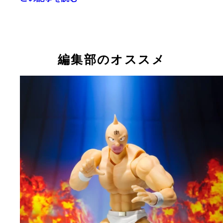
ＮＩＫＥ ＳＢとベアブリックが久しぶりのコラボ
多くの有名人やミュージシャンから愛されているレ
カリモクとベアブリックのコラボ。１０００％の大
ＭＹ ＦＩＲＳＴ ＢＥ＠ＲＢＲＩＣＫ Ｂ＠ＢＹ
スタンリー・キューブリック作品『２００１年宇宙
パンクドランカーズとコラボしたベアブリック「あ
魔法の国から来たペコラちゃんの１０００％サイズ
伝説のアーティスト・キース・ヘリングのフィギュ
イラストレーター・空山基（そらやま・はじめ）氏
ブランド「ルイスレザー」とコラボしたベアブリッ
で迫力あり！
０００％。国内だけでなく海外のファンにも大人気
旅』から１０００％のベアブリックが登場！
つ」が１０００％サイズとして登場！
ループウィラー１０００％サイズ
と、４００％、１００％ベアブリック
コラボ。ベアブリックとＲ＠ＢＢＲＩＣＫの２種類
編集部のオススメ
０００％（発売時期や価格は未定）
場する