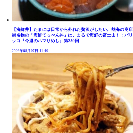
【海鮮丼】たまには日常から外れた贅沢がしたい。熱海の商店
街名物の「海鮮てっぺん丼」は、まるで海鮮の富士山！：パリ
ッコ『今週のハマりめし』第250回
2026年08月07日 11:40