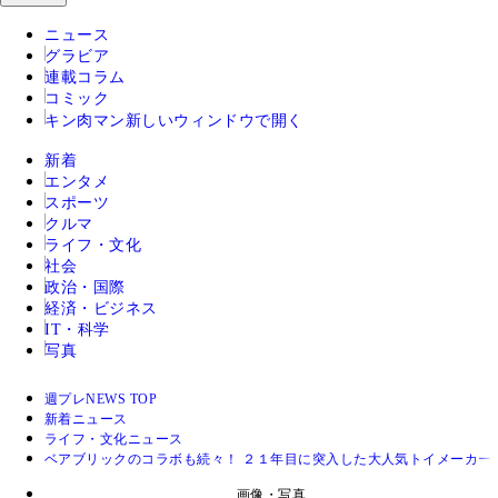
ニュース
グラビア
連載コラム
コミック
キン肉マン
新しいウィンドウで開く
新着
エンタメ
スポーツ
クルマ
ライフ・文化
社会
政治・国際
経済・ビジネス
IT・科学
写真
週プレNEWS TOP
新着ニュース
ライフ・文化ニュース
ベアブリックのコラボも続々！ ２１年目に突入した大人気トイメーカー
画像・写真