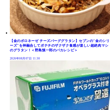
【金のボロネーゼ チーズバーググラタン】セブンの"金のシリ
ーズ"を神融合してポテチのザクザク食感が楽しい超絶肉マシ
のグラタン！＜野島慎一郎のバカレシピ＞
2026年08月07日 11:30