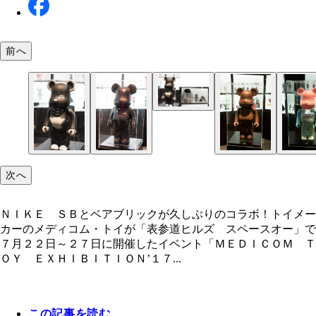
前へ
ＮＩＫＥ ＳＢとベアブリックが久しぶりのコラボ
ペコちゃんシリーズの最新作（真ん中）。光り輝く
アメリカのＴＶアニメ「シンプソンズ」シリーズと
ＭＹ ＦＩＲＳＴ ＢＥ＠ＲＢＲＩＣＫ Ｂ＠ＢＹ
「メディコム・トイ」東京スカイツリータウン・ソ
今後発売される予定のベアブリック。（右から）ロ
今回のＥＸＨＩＢＩＴＩＯＮ’１７で発売された開
今回のＥＸＨＩＢＩＴＩＯＮ’１７で発売された開
０００％、４００％、１００％、またアパレル、ス
ルドの招き猫ペコちゃんが登場！
ンリオの人気キャラクター・キティちゃんとマイメ
００％シリーズとファッションブランド「ＭＩＬＫ
チ店限定で販売される招き猫ベアブリックやＲ＠Ｂ
ルセランゴール、ＰＯＲＴＥＲ、カリモク３種類
商品。（左から）『ＢＥ＠ＲＢＲＩＣＫ Ｃ－３Ｐ
商品。（左から）『九谷ＢＥ＠ＲＢＲＩＣＫ（貫入
カーも発売予定
ィの最新作
ＯＹ」４００％、「あいつ」４００％
ＩＣＫ、ＮＹ＠ＢＲＩＣＫ
（ＴＭ） ＴＨＥ ＦＯＲＣＥ ＡＷＡＫＥＮＳ 
田釉】）』『ＢＥ＠ＲＢＲＩＣＫ カリモク ｆｒ
ｒ． １００％ ＆ ４００％』『ＢＥ＠ＲＢＲＩ
ｍｅｎｔ ｄｅｓｉｇｎ ４００％』『ＢＥ＠ＲＢ
次へ
Ｋ ＤＡＲＴＨ ＶＡＤＥＲ（ＴＭ） Ｒｏｇｕｅ
ＣＫ カリモク ｆｒａｇｍｅｎｔ ｄｅｓｉｇｎ
ｎｅ Ｖｅｒ． １００％ ＆ ４００％』『ＢＥ
００％ ｃａｒｖｅｄ ｗｏｏｄｅｎ』『ＮＹ＠Ｂ
ＮＩＫＥ ＳＢとベアブリックが久しぶりのコラボ！トイメー
ＢＲＩＣＫ ＤＥＡＴＨ ＴＲＯＯＰＥＲ（ＴＭ）
ＣＫ カリモク ４００％（黒猫浮造）』
カーのメディコム・トイが「表参道ヒルズ スペースオー」で
０％ ＆ ４００％』『ＢＥ＠ＲＢＲＩＣＫ ＳＨ
７月２２日～２７日に開催したイベント「ＭＥＤＩＣＯＭ Ｔ
ＥＴＲＯＯＰＥＲ（ＴＭ）１００％ ＆ ４００％
ＯＹ ＥＸＨＩＢＩＴＩＯＮ’１７...
この記事を読む