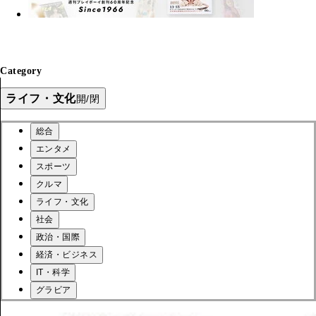
Category
ライフ・文化
開/閉
総合
エンタメ
スポーツ
クルマ
ライフ・文化
社会
政治・国際
経済・ビジネス
IT・科学
グラビア