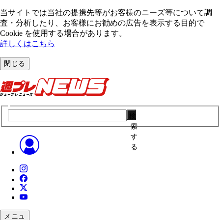
当サイトでは当社の提携先等がお客様のニーズ等について調
査・分析したり、お客様にお勧めの広告を表⽰する⽬的で
Cookie を使⽤する場合があります。
詳しくはこちら
閉じる
検
索
す
る
メニュ