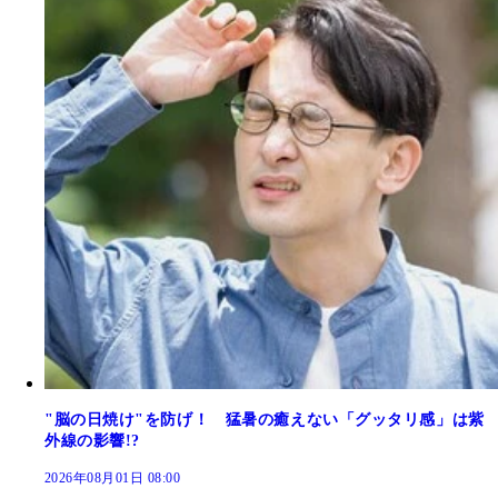
"脳の日焼け"を防げ！ 猛暑の癒えない「グッタリ感」は紫
外線の影響!?
2026年08月01日 08:00