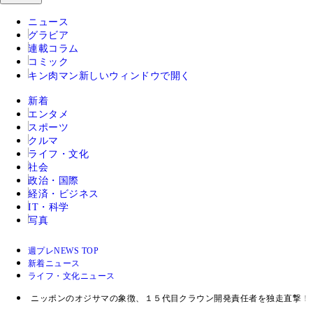
ニュース
グラビア
連載コラム
コミック
キン肉マン
新しいウィンドウで開く
新着
エンタメ
スポーツ
クルマ
ライフ・文化
社会
政治・国際
経済・ビジネス
IT・科学
写真
週プレNEWS TOP
新着ニュース
ライフ・文化ニュース
ニッポンのオジサマの象徴、１５代目クラウン開発責任者を独走直撃！