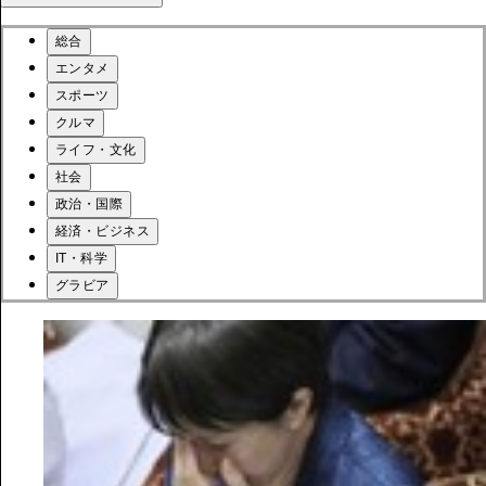
総合
エンタメ
スポーツ
クルマ
ライフ・文化
社会
政治・国際
経済・ビジネス
IT・科学
グラビア