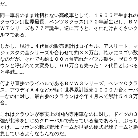
だ。
同一車名のまま途切れない高級車として、１９５５年生まれの
クラウンは世界最長。ベンツＳクラスは７２年誕生だし、ＢＭ
Ｗ７シリーズも７７年誕生。逆に言うと、それだけ古くさいク
ルマである。
しかし、現行１４代目の販売累計はロイヤル、アスリート、マ
ジェスタの全シリーズを合わせて約３３万台。確かにスゴい数
なのだが、それでも約１００万台売れたバブル期や、ゼロクラ
ウンと呼ばれて大変身し、６０万台も売った１２代目と比べる
と半減......。
何より直接のライバルであるＢＭＷ３シリーズ、ベンツＣクラ
ス、アウディＡ４などが軽く世界累計販売１０００万台オーバ
ーなのに対し、最古参のクラウンは今年４月末で累計５４３万
台。
これはクラウンが事実上の国内専用車なのに対し、ドイツの３
強が北米をはじめグローバルで売っている差であろう。ぶっち
ゃけ、ニッポンの軟式野球チームが世界の硬式野球チームと勝
負しているようなもんなのだ。