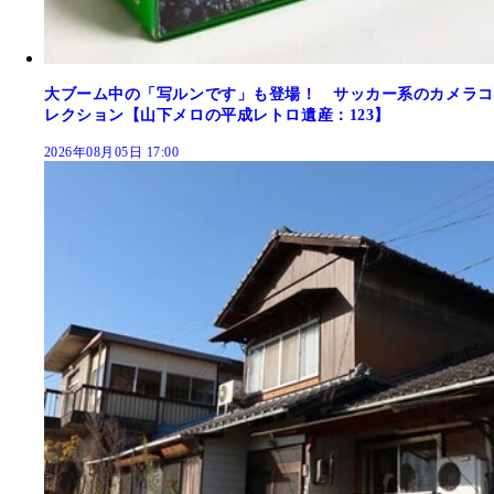
大ブーム中の「写ルンです」も登場！ サッカー系のカメラコ
レクション【山下メロの平成レトロ遺産：123】
2026年08月05日 17:00