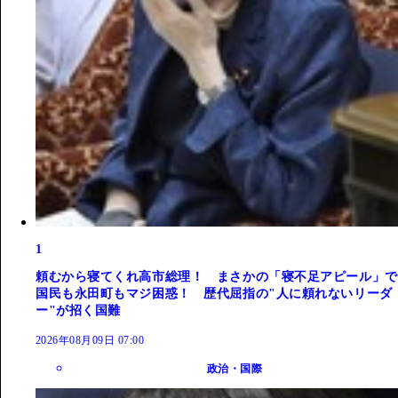
1
頼むから寝てくれ高市総理！ まさかの「寝不足アピール」で
国民も永田町もマジ困惑！ 歴代屈指の"人に頼れないリーダ
ー"が招く国難
2026年08月09日 07:00
政治・国際