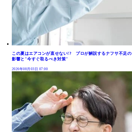
この夏はエアコンが直せない!? プロが解説するナフサ不足の
影響と"今すぐ取るべき対策"
2026年08月03日 07:00