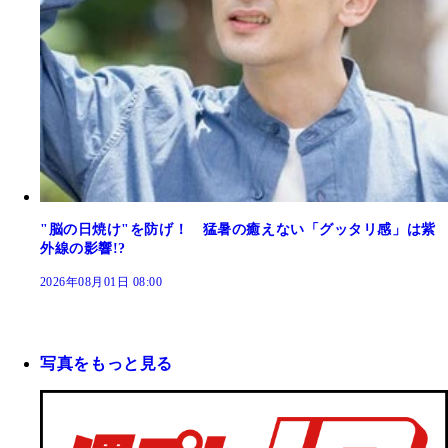
"脳の日焼け"を防げ！ 猛暑の癒えない「グッタリ感」は紫
外線の影響!?
2026年08月01日 08:00
写真をもっと見る