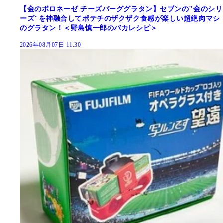
【金のボロネーゼ チーズバーググラタン】セブンの"金のシリ
ーズ"を神融合してポテチのザクザク食感が楽しい超絶肉マシ
のグラタン！＜野島慎一郎のバカレシピ＞
2026年08月07日 11:30