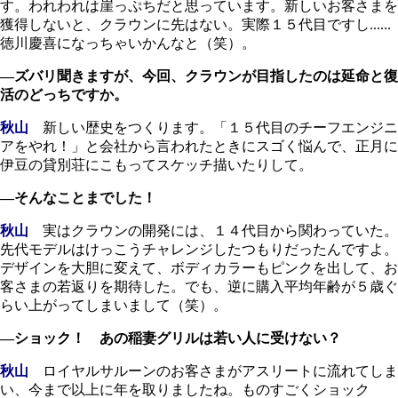
す。われわれは崖っぷちだと思っています。新しいお客さまを
獲得しないと、クラウンに先はない。実際１５代目ですし......
徳川慶喜になっちゃいかんなと（笑）。
―ズバリ聞きますが、今回、クラウンが目指したのは延命と復
活のどっちですか。
秋山
新しい歴史をつくります。「１５代目のチーフエンジニ
アをやれ！」と会社から言われたときにスゴく悩んで、正月に
伊豆の貸別荘にこもってスケッチ描いたりして。
―そんなことまでした！
秋山
実はクラウンの開発には、１４代目から関わっていた。
先代モデルはけっこうチャレンジしたつもりだったんですよ。
デザインを大胆に変えて、ボディカラーもピンクを出して、お
客さまの若返りを期待した。でも、逆に購入平均年齢が５歳ぐ
らい上がってしまいまして（笑）。
―ショック！ あの稲妻グリルは若い人に受けない？
秋山
ロイヤルサルーンのお客さまがアスリートに流れてしま
い、今まで以上に年を取りましたね。ものすごくショック