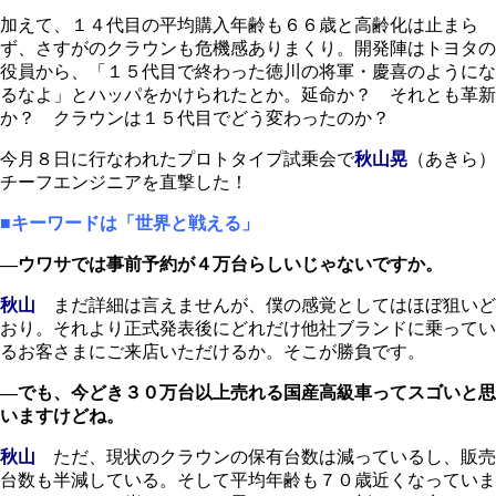
加えて、１４代目の平均購入年齢も６６歳と高齢化は止まら
ず、さすがのクラウンも危機感ありまくり。開発陣はトヨタの
役員から、「１５代目で終わった徳川の将軍・慶喜のようにな
るなよ」とハッパをかけられたとか。延命か？ それとも革新
か？ クラウンは１５代目でどう変わったのか？
今月８日に行なわれたプロトタイプ試乗会で
秋山晃
（あきら）
チーフエンジニアを直撃した！
■キーワードは「世界と戦える」
―ウワサでは事前予約が４万台らしいじゃないですか。
秋山
まだ詳細は言えませんが、僕の感覚としてはほぼ狙いど
おり。それより正式発表後にどれだけ他社ブランドに乗ってい
るお客さまにご来店いただけるか。そこが勝負です。
―でも、今どき３０万台以上売れる国産高級車ってスゴいと思
いますけどね。
秋山
ただ、現状のクラウンの保有台数は減っているし、販売
台数も半減している。そして平均年齢も７０歳近くなっていま