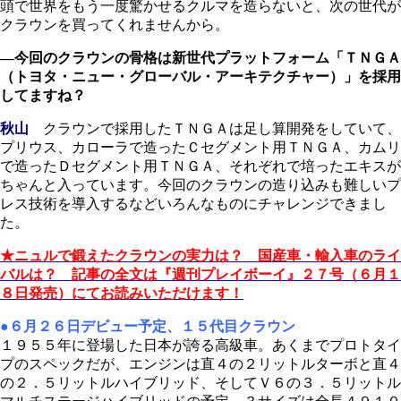
頭で世界をもう一度驚かせるクルマを造らないと、次の世代が
クラウンを買ってくれませんから。
―今回のクラウンの骨格は新世代プラットフォーム「ＴＮＧＡ
（トヨタ・ニュー・グローバル・アーキテクチャー）」を採用
してますね？
秋山
クラウンで採用したＴＮＧＡは足し算開発をしていて、
プリウス、カローラで造ったＣセグメント用ＴＮＧＡ、カムリ
で造ったＤセグメント用ＴＮＧＡ、それぞれで培ったエキスが
ちゃんと入っています。今回のクラウンの造り込みも難しいプ
レス技術を導入するなどいろんなものにチャレンジできまし
た。
★ニュルで鍛えたクラウンの実力は？ 国産車・輸入車のライ
バルは？ 記事の全文は『週刊プレイボーイ』２７号（６月１
８日発売）にてお読みいただけます！
●６月２６日デビュー予定、１５代目クラウン
１９５５年に登場した日本が誇る高級車。あくまでプロトタイ
プのスペックだが、エンジンは直４の２リットルターボと直４
の２．５リットルハイブリッド、そしてＶ６の３．５リットル