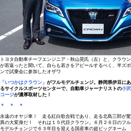
トヨタ自動車チーフエンジニア・秋山晃氏（左）と、クラウン
が若返ったと聞いて、自らも若さをアピールするべく、半ズボ
ンで試乗会に参加したオザワ
「いつかはクラウン」
がフルモデルチェンジ。静岡県伊豆にあ
るサイクルスポーツセンターで、自動車ジャーナリストの
小沢
コージ
が濃厚取材した！
＊ ＊ ＊
永遠のオヤジ車！ 走る紅白歌合戦であり、走る北島三郎が驚
異の大変身だ！ それは１５代目クラウン。６月２６日のフル
モデルチェンジで６３年目を迎える国産車の超ビッグネーム