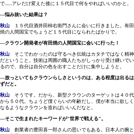
で......アレだけ変えた後に１５代目で何をやればいいのかと。
―悩み抜いた結果は？
秋山
１５代目酒井田柿右衛門さんに会いに行きました。有田
焼の人間国宝でちょうど１５代目になられたばかりで。
―クラウン開発者が有田焼の人間国宝に会いに行った！
秋山
そこでわかったのは守るべき伝統はカタチではなく精神
だということ。技術は周囲の職人たちがしっかり受け継いでい
るので、自分は自分の色を出すことだけに集中しようと。
―放っといてもクラウンらしさというのは、ある程度は出るは
ずだと。
秋山
そうです。だから、新型クラウンのターゲットは４０代
から５０代。ちょうど僕ぐらいの年齢だし、僕が本当に欲しく
なるようなクラウンを造ればいいんだなと。
―そこで生まれたキーワードが"世界で戦える"。
秋山
創業者の豊田喜一郎さんの思いでもある。日本人の腕と