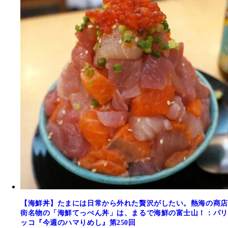
【海鮮丼】たまには日常から外れた贅沢がしたい。熱海の商店
街名物の「海鮮てっぺん丼」は、まるで海鮮の富士山！：パリ
ッコ『今週のハマりめし』第250回