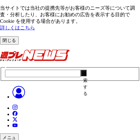
当サイトでは当社の提携先等がお客様のニーズ等について調
査・分析したり、お客様にお勧めの広告を表⽰する⽬的で
Cookie を使⽤する場合があります。
詳しくはこちら
閉じる
検
索
す
る
メニュ